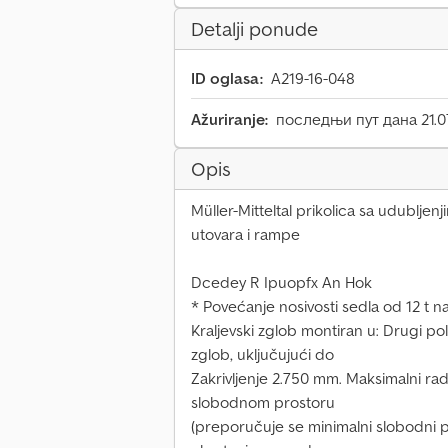
Detalji ponude
ID oglasa:
A219-16-048
Ažuriranje:
последњи пут дана 21.0
Opis
Müller-Mitteltal prikolica sa udubljen
utovara i rampe
Dcedey R Ipuopfx An Hok
* Povećanje nosivosti sedla od 12 t na 
Kraljevski zglob montiran u: Drugi pol
zglob, uključujući do
Zakrivljenje 2.750 mm. Maksimalni ra
slobodnom prostoru
(preporučuje se minimalni slobodni p