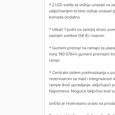
* 2 LED svetla za vožnju unazad na zad
uključivanjem brzine vožnje unazad (
komada dodatno.
* Utikač 7-polni na zadnjoj strani, pov
zadnjim svetlom (58 R) i masom.
* Gumeni premaz na ramapi za ulazak
mm), 190 07644 gumeni premazni trak
rampi.
* Centralni sistem podmazivanja u p
rezervoarom za mast i integrisanom k
rampe (kod upravljanja: uključujući pr
Napomena: Moguće isključivo kod vuč
Izričito je rezervisano pravo na proda