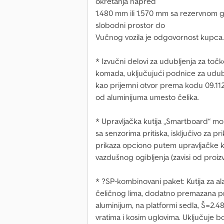
okretanja napred
1.480 mm ili 1.570 mm sa rezervnom
slobodni prostor do
Vučnog vozila je odgovornost kupca.
* Izvučni delovi za udubljenja za to
komada, uključujući podnice za udub
kao prijemni otvor prema kodu 09.1
od aluminijuma umesto čelika.
* Upravljačka kutija „Smartboard“ mon
sa senzorima pritiska, isključivo za 
prikaza opciono putem upravljačke ku
vazdušnog ogibljenja (zavisi od proi
* ?SP-kombinovani paket: Kutija za a
čeličnog lima, dodatno premazana 
aluminijum, na platformi sedla, Š=2
vratima i kosim uglovima. Uključuje b