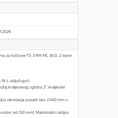
7.2026
jima za točkove TS 3 RM ML 30,0, 2 visine
18 t, uključujući.
ožaj kraljevskog zgloba 2", kraljevski
dijus okretanja pozadi oko 2.400 mm u
rostor od 150 mm). Maksimalni radijus