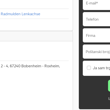
E-mail*
it Radmulden Lenkachse
Telefon
Firma
Poštanski broj
2 - 4, 67240 Bobenheim - Roxheim,
Ja sam tr
I