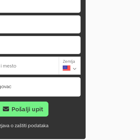
Zemlja
 i mesto
govac
Pošalji upit
zjava o zaštiti podataka