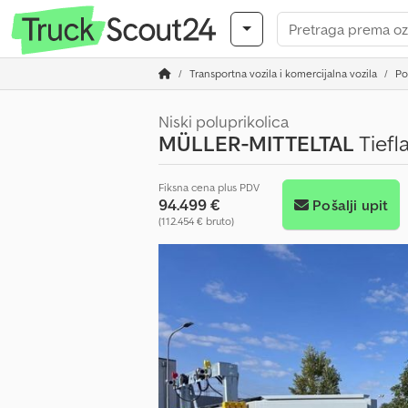
Transportna vozila i komercijalna vozila
Po
Niski poluprikolica
MÜLLER-MITTELTAL
Tiefl
Fiksna cena plus PDV
94.499 €
Pošalji upit
(112.454 € bruto)