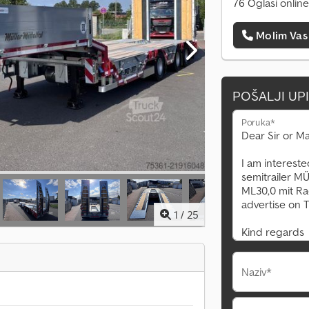
76 Oglasi online
Molim Vas
POŠALJI UP
Poruka*
1
/
25
Naziv*