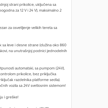
njoj strani prikolice, uključena sa
pogodna za 12 V i 24 V), maksimalno 2
ezan za osvetljenje velikih tereta sa
 sa leve i desne strane (dužina oko 860
ovi, na unutrašnjoj podnici jednodelnih
otpunosti automatski, sa pumpom (24V),
ontrolom prikolice, bez priključka
iključak razdelnika platforme sedla).
nih vozila sa 24V svetlosnim sistemom!
ju i greške!