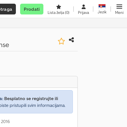
etraga
Prodati
Jezik
Lista želja
(0)
Prijava
Meni
hse
a:
Besplatno se registrujte ili
iste pristupili svim informacijama.
 2016