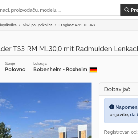
Pr
luprikolica
Niski poluprikolica
ID oglasa: A219-16-048
ader TS3-RM ML30,0 mit Radmulden Lenkac
Stanje
Lokacija
Polovno
Bobenheim - Roxheim
Dobavljač
Napomen
prijavite,
da b
Registrovan od: