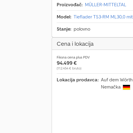
Proizvođač:
MÜLLER-MITTELTAL
Model:
Tieflader TS3-RM ML30,0 m
Stanje:
polovno
Cena i lokacija
Fiksna cena plus PDV
94.499 €
(112.454 € bruto)
Lokacija prodavca:
Auf dem Wörth 
Nemačka