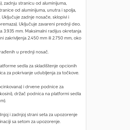
), zadnju stranicu od aluminijuma,
ranice od aluminijuma, unutra i spolja,
Uključuje zadnje nosače, sklopivi i
premaza). Uključuje zavareni prednji deo.
ja 3.935 mm. Maksimalni radijus okretanja
i zakrivljenja 2.450 mm ili 2.750 mm, oko
rađenih u prednji nosač.
atforme sedla za skladištenje opcionih
ica za pokrivanje udubljenja za točkove.
ocinkovana) i drvene podnice za
 kosini), držač podnica na platformi sedla
mm).
joj i zadnjoj strani seta za upozorenje
inaciji sa setom za upozorenje.