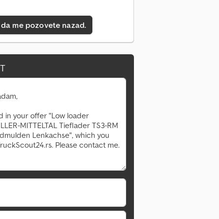
 da me pozovete nazad.
IT