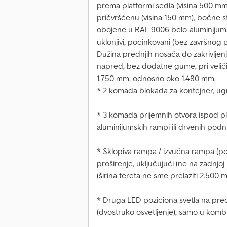
prema platformi sedla (visina 500 mm
pričvršćenu (visina 150 mm), bočne st
obojene u RAL 9006 belo-aluminijum. 
uklonjivi, pocinkovani (bez završnog 
Dužina prednjih nosača do zakrivljen
napred, bez dodatne gume, pri veličin
1.750 mm, odnosno oko 1.480 mm.
* 2 komada blokada za kontejner, ug
* 3 komada prijemnih otvora ispod pl
aluminijumskih rampi ili drvenih podn
* Sklopiva rampa / izvučna rampa (p
proširenje, uključujući (ne na zadnjoj
(širina tereta ne sme prelaziti 2.500 
* Druga LED poziciona svetla na predn
(dvostruko osvetljenje), samo u komb