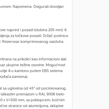
 gumom. Napomena: Osigurati dovoljan
čkove napred i pozadi (dubina 205 mm). 6
ljenja za točkove pozadi. Držač podnica
12. Rezervoar komprimovanog vazduha
tirana na prikolici kao informacioni alat
prikaz ukupne težine osovine. Mogućnost
tije ili u kamionu putem EBS sistema
zvođača kamiona).
lat sa uglovima od 45° od pocinkovanog
praškastim premazom u RAL 9006 belo-
.480 x V=500 mm, sa poklopcem, bočnim
očne stranice od aluminijuma, sklopive