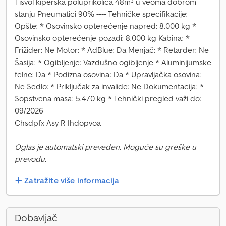
Tisvol kiperska poluprikolica 48m³ u veoma dobrom
stanju Pneumatici 90% ---- Tehničke specifikacije:
Opšte: * Osovinsko opterećenje napred: 8.000 kg *
Osovinsko opterećenje pozadi: 8.000 kg Kabina: *
Frižider: Ne Motor: * AdBlue: Da Menjač: * Retarder: Ne
Šasija: * Ogibljenje: Vazdušno ogibljenje * Aluminijumske
felne: Da * Podizna osovina: Da * Upravljačka osovina:
Ne Sedlo: * Priključak za invalide: Ne Dokumentacija: *
Sopstvena masa: 5.470 kg * Tehnički pregled važi do:
09/2026
Chsdpfx Asy R Ihdopvoa
Oglas je automatski preveden. Moguće su greške u
prevodu.
Zatražite više informacija
Dobavljač