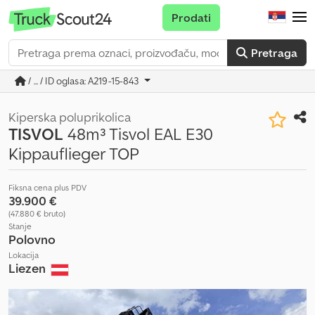
Prodati
Pretraga
/ ... / ID oglasa: A219-15-843
Kiperska poluprikolica
TISVOL
48m³ Tisvol EAL E30
Kippauflieger TOP
Fiksna cena plus PDV
39.900 €
(47.880 € bruto)
Stanje
Polovno
Lokacija
Liezen