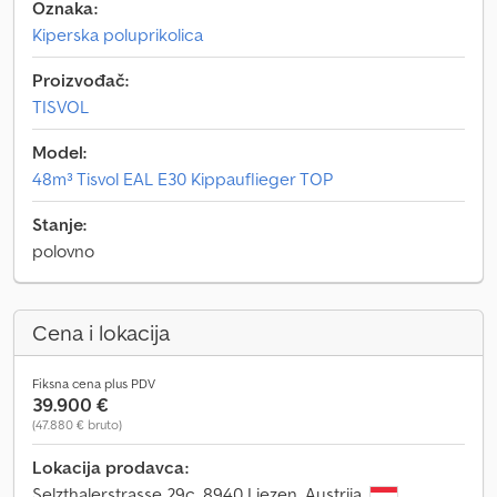
Oznaka:
Kiperska poluprikolica
Proizvođač:
TISVOL
Model:
48m³ Tisvol EAL E30 Kippauflieger TOP
Stanje:
polovno
Cena i lokacija
Fiksna cena plus PDV
39.900 €
(47.880 € bruto)
Lokacija prodavca:
Selzthalerstrasse 29c, 8940 Liezen, Austrija