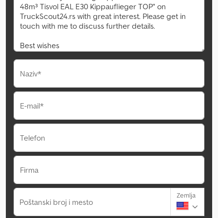
Naziv*
E-mail*
Telefon
Firma
Zemlja
Poštanski broj i mesto