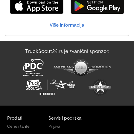
Više informacija
TruckScout24.rs je zvanični sponzor:
Prodati
Servis i podrška
Cene i tarife
Prijava