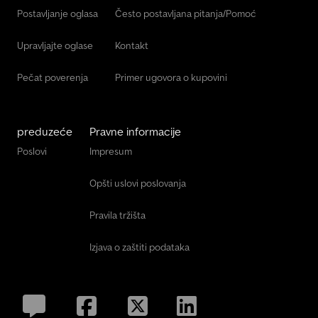
Postavljanje oglasa
Često postavljana pitanja/Pomoć
Upravljajte oglase
Kontakt
Pečat poverenja
Primer ugovora o kupovini
preduzeće
Pravne informacije
Poslovi
Impresum
Opšti uslovi poslovanja
Pravila tržišta
Izjava o zaštiti podataka