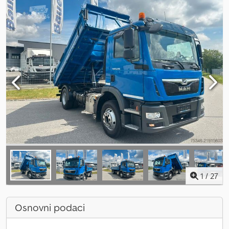
1
/
27
Osnovni podaci