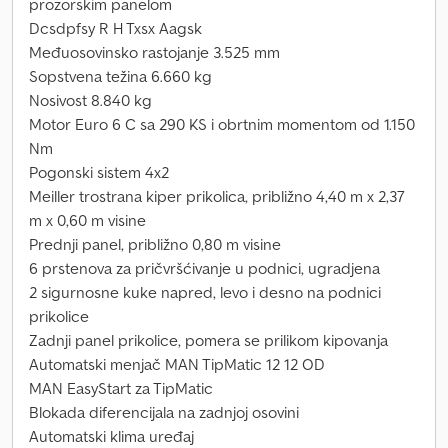
prozorskim panelom
Dcsdpfsy R H Txsx Aagsk
Međuosovinsko rastojanje 3.525 mm
Sopstvena težina 6.660 kg
Nosivost 8.840 kg
Motor Euro 6 C sa 290 KS i obrtnim momentom od 1.150
Nm
Pogonski sistem 4x2
Meiller trostrana kiper prikolica, približno 4,40 m x 2,37
m x 0,60 m visine
Prednji panel, približno 0,80 m visine
6 prstenova za pričvršćivanje u podnici, ugradjena
2 sigurnosne kuke napred, levo i desno na podnici
prikolice
Zadnji panel prikolice, pomera se prilikom kipovanja
Automatski menjač MAN TipMatic 12 12 OD
MAN EasyStart za TipMatic
Blokada diferencijala na zadnjoj osovini
Automatski klima uređaj