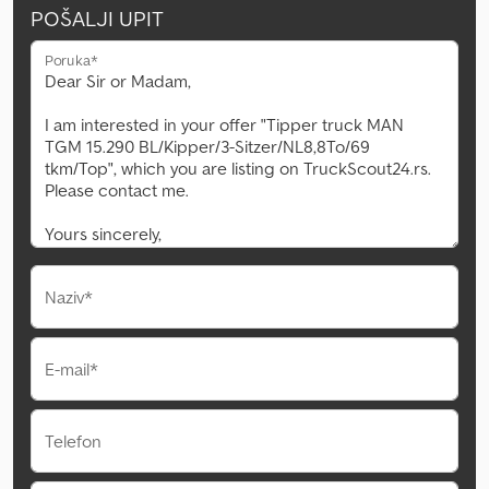
POŠALJI UPIT
Poruka*
Naziv*
E-mail*
Telefon