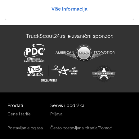
Više informacija
TruckScout24.rs je zvanični sponzor:
Prodati
Servis i podrška
Cene i tarife
Prijava
Postavljanje oglasa
Često postavljana pitanja/Pomoć