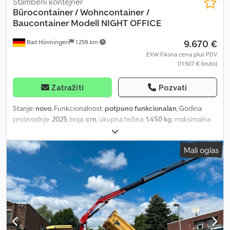
Stambeni kontejner
Bürocontainer / Wohncontainer
/
Baucontainer Modell NIGHT OFFICE
9.670 €
Bad Hönningen
1.259 km
EXW Fiksna cena plus PDV
(11.507 € bruto)
Zatražiti
Pozvati
Stanje:
novo
, Funkcionalnost:
potpuno funkcionalan
, Godina
proizvodnje:
2025
, boja:
crn
, ukupna težina:
1.450 kg
, maksimalna
nosivost:
1.450 kg
, prazna masa vozila:
1.450 kg
, širina utovarnog
prostora:
2.400 mm
, dužina tovarnog prostora:
6.000 mm
, visina
Mali oglas
tovarnog prostora:
2.500 mm
, Sun Container GmbH | Kancelarijski
kontejner | Stambeni kontejner | Građevinski kontejner | Model
NIGHT OFFICE | 240 × 600 cm | Kvalitetno i fleksibilno rešenje Naši
kontejneri, dostupni odmah, mogu se pregledati i preuzeti
direktno iz našeg skladišta. Naši kancelarijski i stambeni kontejneri
predstavljaju odlično rešenje za razne namene, a odlikuju ih
izuzetna kvaliteta, visoka fleksibilnost i kratki rokovi isporuke.
Tehnički detalji Dimenzije: • Dužina: 240 cm • Širina: 600 cm • Visina: