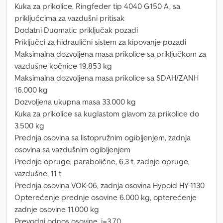
Kuka za prikolice, Ringfeder tip 4040 G150 A, sa
priključcima za vazdušni pritisak
Dodatni Duomatic priključak pozadi
Priključci za hidraulični sistem za kipovanje pozadi
Maksimalna dozvoljena masa prikolice sa priključkom za
vazdušne kočnice 19.853 kg
Maksimalna dozvoljena masa prikolice sa SDAH/ZANH
16.000 kg
Dozvoljena ukupna masa 33.000 kg
Kuka za prikolice sa kuglastom glavom za prikolice do
3.500 kg
Prednja osovina sa listopružnim ogibljenjem, zadnja
osovina sa vazdušnim ogibljenjem
Prednje opruge, parabolične, 6,3 t, zadnje opruge,
vazdušne, 11 t
Prednja osovina VOK-06, zadnja osovina Hypoid HY-1130
Opterećenje prednje osovine 6.000 kg, opterećenje
zadnje osovine 11.000 kg
Prevodni odnos osovine, i=3,70