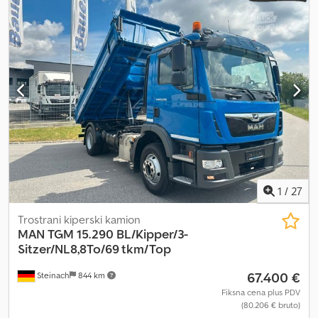
1
/
27
Trostrani kiperski kamion
MAN
TGM 15.290 BL/Kipper/3-
Sitzer/NL8,8To/69 tkm/Top
67.400 €
Steinach
844 km
Fiksna cena plus PDV
(80.206 € bruto)