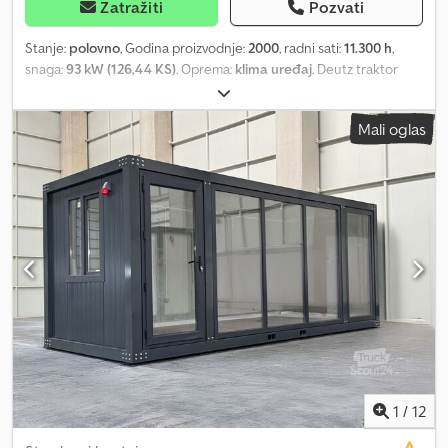
Hönningen Za više informacija ili prilagođena rešenja, rado stojimo
Zatražiti
Pozvati
na raspolaganju!
Stanje:
polovno
, Godina proizvodnje:
2000
, radni sati:
11.300 h
,
snaga:
93 kW (126,44 KS)
, Oprema:
klima uređaj
, Deutz traktor
MK3 120 Agrotron Dsdsvzlx Njpfx Aagock 120 KS Godina
proizvodnje 2000 sati rada 11.300 Zadnje gume kao nove Novi
Mali oglas
tehnički pregled (TÜV) Verzija sa maksimalnom brzinom od 50
km/h, može se prilagoditi na 40 km/h
1
/
12