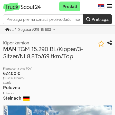
Prodati
Pretraga
/ ... / ID oglasa: A219-15-603
Kiper kamion
MAN
TGM 15.290 BL/Kipper/3-
Sitzer/NL8,8To/69 tkm/Top
Fiksna cena plus PDV
67.400 €
(80.206 € bruto)
Stanje
Polovno
Lokacija
Steinach