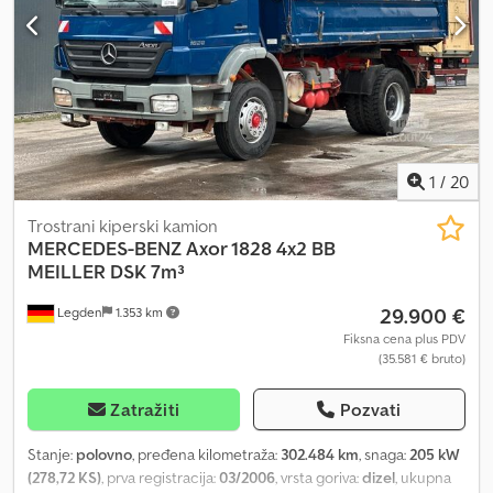
1
/
20
Trostrani kiperski kamion
MERCEDES-BENZ
Axor 1828 4x2 BB
MEILLER DSK 7m³
29.900 €
Legden
1.353 km
Fiksna cena plus PDV
(35.581 € bruto)
Zatražiti
Pozvati
Stanje:
polovno
, pređena kilometraža:
302.484 km
, snaga:
205 kW
(278,72 KS)
, prva registracija:
03/2006
, vrsta goriva:
dizel
, ukupna