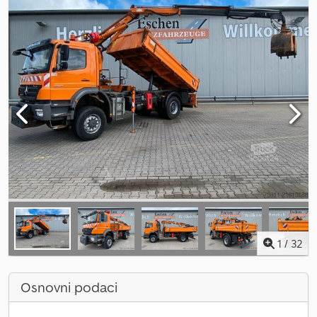
1
/
32
Osnovni podaci