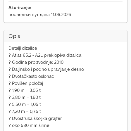
Ažuriranje:
последњи пут дана 11.06.2026
Opis
Detalji dizalice
? Atlas 65.2 - A2L preklopiva dizalica
? Godina proizvodnje: 2010
? Daljinsko i podno upravljanje desno
? Dvotačkasto oslonac
? Povišen položaj
? 1,90 m = 3,05 t
? 3,80 m = 1,60 t
? 5,50 m = 1,05 t
? 7,20 m = 0,75 t
? Dvostruka školjka grajfer
? oko 580 mm širine