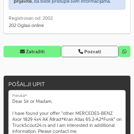
prijavite,
da biste pristupili svim informacijama.
Registrovan od: 2002
202 Oglasi online
Zatražiti
Pozvati
POŠALJI UPIT
Poruka*