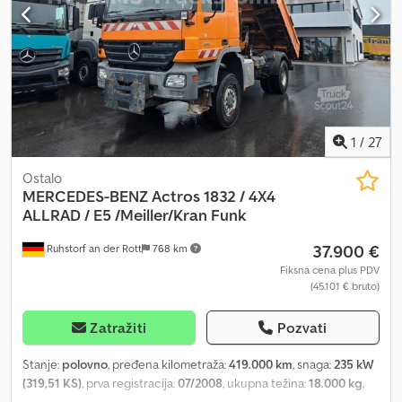
nemački/engleski/srpski/hrvatski/bosanski/bugarski..... Goran
nemački/engleski/poljski/rumunski..... Roman Rado ćemo Vam
pomoći oko finansiranja ili leasinga Prodaja u EU: neto uz
dostavljanje dokumenata firme i PIB/PDV broja PDV depozit 2000
€ Naša usluga za Vas: - Carinske tablice - Izvozna dokumentacija i
EUR1 - Transport širom sveta - Mogućnost noćenja - Transfer sa
aerodroma Minhen ili železničke stanice Pasau
1
/
27
Ostalo
MERCEDES-BENZ
Actros 1832 / 4X4
ALLRAD / E5 /Meiller/Kran Funk
37.900 €
Ruhstorf an der Rott
768 km
Fiksna cena plus PDV
(45.101 € bruto)
Zatražiti
Pozvati
Stanje:
polovno
, pređena kilometraža:
419.000 km
, snaga:
235 kW
(319,51 KS)
, prva registracija:
07/2008
, ukupna težina:
18.000 kg
,