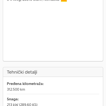
Tehnički detalji
Pređena kilometraža:
312.500 km
Snaga:
213 kW (289,60 KS)