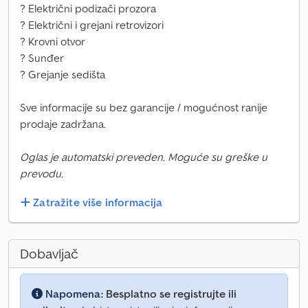
? Električni podizači prozora
? Električni i grejani retrovizori
? Krovni otvor
? Sunđer
? Grejanje sedišta
Sve informacije su bez garancije / mogućnost ranije
prodaje zadržana.
Oglas je automatski preveden. Moguće su greške u
prevodu.
Zatražite više informacija
Dobavljač
Napomena:
Besplatno se registrujte ili