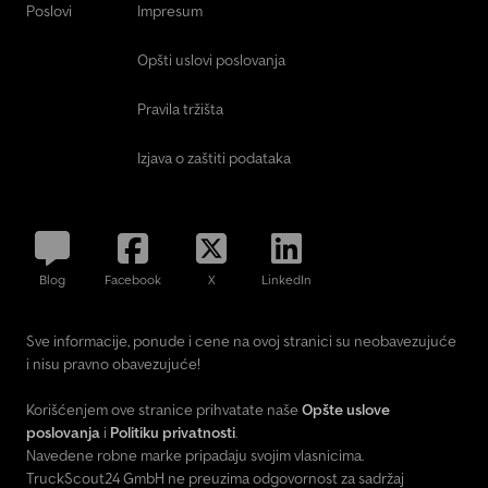
Poslovi
Impresum
Opšti uslovi poslovanja
Pravila tržišta
Izjava o zaštiti podataka
Blog
Facebook
X
LinkedIn
Sve informacije, ponude i cene na ovoj stranici su neobavezujuće
i nisu pravno obavezujuće!
Korišćenjem ove stranice prihvatate naše
Opšte uslove
poslovanja
i
Politiku privatnosti
.
Navedene robne marke pripadaju svojim vlasnicima.
TruckScout24 GmbH ne preuzima odgovornost za sadržaj