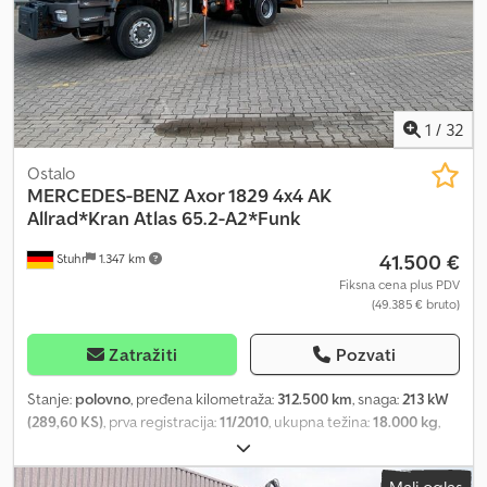
1
/
32
Ostalo
MERCEDES-BENZ
Axor 1829 4x4 AK
Allrad*Kran Atlas 65.2-A2*Funk
41.500 €
Stuhr
1.347 km
Fiksna cena plus PDV
(49.385 € bruto)
Zatražiti
Pozvati
Stanje:
polovno
, pređena kilometraža:
312.500 km
, snaga:
213 kW
(289,60 KS)
, prva registracija:
11/2010
, ukupna težina:
18.000 kg
,
vrsta goriva:
dizel
, boja:
narandžasta
, konfiguracija osovina:
2
osovine
, tip prenosa:
mehanički
, emisioni razred:
Euro 5
, širina
Mali oglas