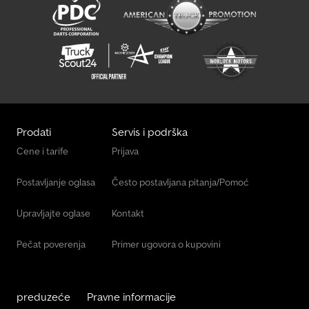
Prodati
Servis i podrška
Cene i tarife
Prijava
Postavljanje oglasa
Često postavljana pitanja/Pomoć
Upravljajte oglase
Kontakt
Pečat poverenja
Primer ugovora o kupovini
preduzeće
Pravne informacije