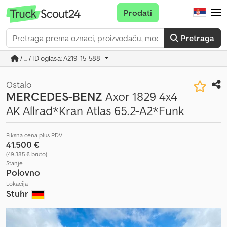
Prodati
Pretraga
/ ... / ID oglasa: A219-15-588
Ostalo
MERCEDES-BENZ
Axor 1829 4x4
AK Allrad*Kran Atlas 65.2-A2*Funk
Fiksna cena plus PDV
41.500 €
(49.385 € bruto)
Stanje
Polovno
Lokacija
Stuhr