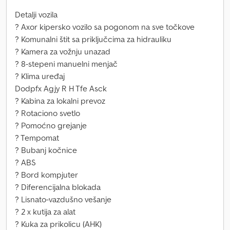
Detalji vozila
? Axor kipersko vozilo sa pogonom na sve točkove
? Komunalni štit sa priključcima za hidrauliku
? Kamera za vožnju unazad
? 8-stepeni manuelni menjač
? Klima uređaj
Dodpfx Agjy R H Tfe Asck
? Kabina za lokalni prevoz
? Rotaciono svetlo
? Pomoćno grejanje
? Tempomat
? Bubanj kočnice
? ABS
? Bord kompjuter
? Diferencijalna blokada
? Lisnato-vazdušno vešanje
? 2 x kutija za alat
? Kuka za prikolicu (AHK)