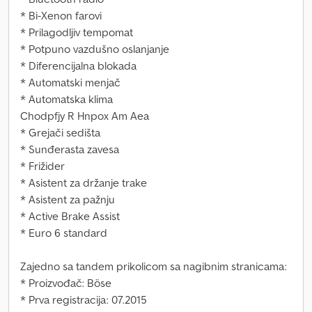
* Bi-Xenon farovi
* Prilagodljiv tempomat
* Potpuno vazdušno oslanjanje
* Diferencijalna blokada
* Automatski menjač
* Automatska klima
Chodpfjy R Hnpox Am Aea
* Grejači sedišta
* Sunđerasta zavesa
* Frižider
* Asistent za držanje trake
* Asistent za pažnju
* Active Brake Assist
* Euro 6 standard
Zajedno sa tandem prikolicom sa nagibnim stranicama:
* Proizvođač: Böse
* Prva registracija: 07.2015