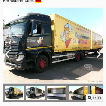
Bernkastel-Kues
1
/
39