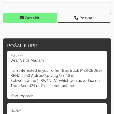
Zatražiti
Pozvati
POŠALJI UPIT
Poruka*
Naziv*