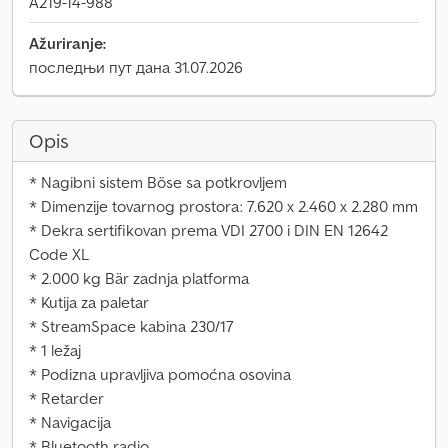
A219-14-988
Ažuriranje:
последњи пут дана 31.07.2026
Opis
* Nagibni sistem Böse sa potkrovljem
* Dimenzije tovarnog prostora: 7.620 x 2.460 x 2.280 mm
* Dekra sertifikovan prema VDI 2700 i DIN EN 12642
Code XL
* 2.000 kg Bär zadnja platforma
* Kutija za paletar
* StreamSpace kabina 230/17
* 1 ležaj
* Podizna upravljiva pomoćna osovina
* Retarder
* Navigacija
* Bluetooth radio