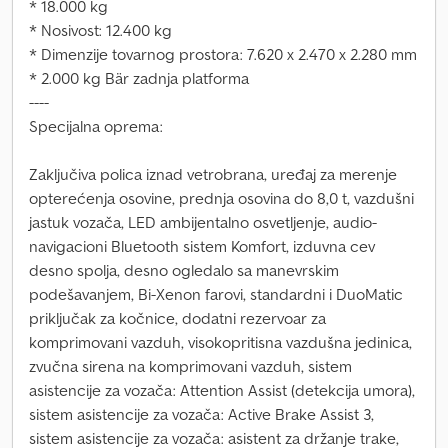
* 18.000 kg
* Nosivost: 12.400 kg
* Dimenzije tovarnog prostora: 7.620 x 2.470 x 2.280 mm
* 2.000 kg Bär zadnja platforma
----
Specijalna oprema:
Zaključiva polica iznad vetrobrana, uređaj za merenje
opterećenja osovine, prednja osovina do 8,0 t, vazdušni
jastuk vozača, LED ambijentalno osvetljenje, audio-
navigacioni Bluetooth sistem Komfort, izduvna cev
desno spolja, desno ogledalo sa manevrskim
podešavanjem, Bi-Xenon farovi, standardni i DuoMatic
priključak za kočnice, dodatni rezervoar za
komprimovani vazduh, visokopritisna vazdušna jedinica,
zvučna sirena na komprimovani vazduh, sistem
asistencije za vozača: Attention Assist (detekcija umora),
sistem asistencije za vozača: Active Brake Assist 3,
sistem asistencije za vozača: asistent za držanje trake,