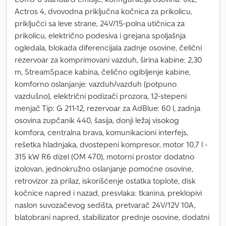
Actros 4, dvovodna priključna kočnica za prikolicu,
priključci sa leve strane, 24V/15-polna utičnica za
prikolicu, električno podesiva i grejana spoljašnja
ogledala, blokada diferencijala zadnje osovine, čelični
rezervoar za komprimovani vazduh, širina kabine: 2,30
m, StreamSpace kabina, čelično ogibljenje kabine,
komforno oslanjanje: vazduh/vazduh (potpuno
vazdušno), električni podizači prozora, 12-stepeni
menjač Tip: G 211-12, rezervoar za AdBlue: 60 l, zadnja
osovina zupčanik 440, šasija, donji ležaj visokog
komfora, centralna brava, komunikacioni interfejs,
rešetka hladnjaka, dvostepeni kompresor, motor 10,7 l -
315 kW R6 dizel (OM 470), motorni prostor dodatno
izolovan, jednokružno oslanjanje pomoćne osovine,
retrovizor za prilaz, iskorišćenje ostatka toplote, disk
kočnice napred i nazad, presvlaka: tkanina, preklopivi
naslon suvozačevog sedišta, pretvarač 24V/12V 10A,
blatobrani napred, stabilizator prednje osovine, dodatni