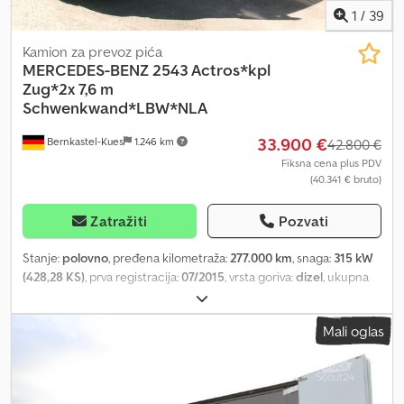
1
/
39
Kamion za prevoz pića
MERCEDES-BENZ
2543 Actros*kpl
Zug*2x 7,6 m
Schwenkwand*LBW*NLA
33.900 €
Bernkastel-Kues
1.246 km
42.800 €
Fiksna cena plus PDV
(40.341 € bruto)
Zatražiti
Pozvati
Stanje:
polovno
, pređena kilometraža:
277.000 km
, snaga:
315 kW
(428,28 KS)
, prva registracija:
07/2015
, vrsta goriva:
dizel
, ukupna
težina:
25.000 kg
, konfiguracija osovina:
3 osovine
, kočnice:
retarder
, boja:
crn
, tip prenosa:
automatski
, emisioni razred:
Euro
Mali oglas
6
, ukupna širina:
2.550 mm
, ukupna visina:
3.800 mm
, zapremina
tovarnog prostora:
86 m³
, dužina tovarnog prostora:
7.620 mm
,
širina utovarnog prostora:
2.470 mm
, visina tovarnog prostora:
2.280 mm
, Godina proizvodnje:
2015
, Oprema:
ABS, elektronski