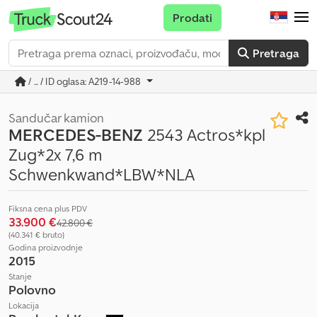
Prodati
Pretraga
/ ... / ID oglasa: A219-14-988
Sandučar kamion
MERCEDES-BENZ
2543 Actros*kpl
Zug*2x 7,6 m
Schwenkwand*LBW*NLA
Fiksna cena plus PDV
33.900 €
42.800 €
(40.341 € bruto)
Godina proizvodnje
2015
Stanje
Polovno
Lokacija