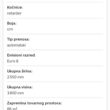
Kočnice:
retarder
Boja:
crn
Tip prenosa:
automatski
Emisioni razred:
Euro 6
Ukupna širina:
2.550 mm
Ukupna visina:
3.800 mm
Zapremina tovarnog prostora:
86 m³