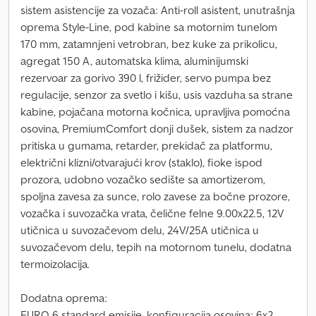
sistem asistencije za vozača: Anti-roll asistent, unutrašnja
oprema Style-Line, pod kabine sa motornim tunelom
170 mm, zatamnjeni vetrobran, bez kuke za prikolicu,
agregat 150 A, automatska klima, aluminijumski
rezervoar za gorivo 390 l, frižider, servo pumpa bez
regulacije, senzor za svetlo i kišu, usis vazduha sa strane
kabine, pojačana motorna kočnica, upravljiva pomoćna
osovina, PremiumComfort donji dušek, sistem za nadzor
pritiska u gumama, retarder, prekidač za platformu,
električni klizni/otvarajući krov (staklo), fioke ispod
prozora, udobno vozačko sedište sa amortizerom,
spoljna zavesa za sunce, rolo zavese za bočne prozore,
vozačka i suvozačka vrata, čelične felne 9.00x22.5, 12V
utičnica u suvozačevom delu, 24V/25A utičnica u
suvozačevom delu, tepih na motornom tunelu, dodatna
termoizolacija.
Dodatna oprema:
EURO 6 standard emisije, konfiguracija osovina: 6x2,