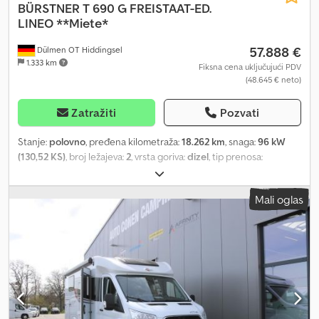
BÜRSTNER
T 690 G FREISTAAT-ED.
LINEO **Miete*
57.888 €
Dülmen OT Hiddingsel
1.333 km
Fiksna cena uključujući PDV
(48.645 € neto)
Zatražiti
Pozvati
Stanje:
polovno
, pređena kilometraža:
18.262 km
, snaga:
96 kW
(130,52 KS)
, broj ležajeva:
2
, vrsta goriva:
dizel
, tip prenosa:
mehanički
, boja:
bela
, prva registracija:
02/2025
, sledeća
inspekcija (TÜV):
02/2026
, ukupna dužina:
6.990 mm
, ukupna
Mali oglas
širina:
2.200 mm
, ukupna visina:
2.850 mm
, emisioni razred:
Euro 6
,
ukupna težina:
3.500 kg
, Godina proizvodnje:
2023
, Oprema:
ABS,
centralno zaključavanje, elektronski program stabilnosti (ESP),
filter za čađ, klima uređaj, kupatilo, navigacioni sistem
,
BÜRSTNER LINEO T 690 G FREISTAAT-ED.: Vaš san o putovanju
postaje stvarnost! Dobro došli na vaše sledeće avanturističko
putovanje! Otkrijte svet uz ovaj vrhunski Bürstner Lineo T 690 G
Freistaat Edition! Doživite neograničenu slobodu, vrhunski komfor