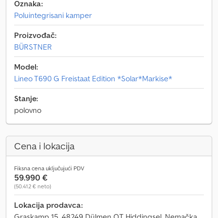
Oznaka:
Poluintegrisani kamper
Proizvođač:
BÜRSTNER
Model:
Lineo T690 G Freistaat Edition *Solar*Markise*
Stanje:
polovno
Cena i lokacija
Fiksna cena uključujući PDV
59.990 €
(50.412 € neto)
Lokacija prodavca:
Graskamp 15, 48249 Dülmen OT Hiddingsel, Nemačka