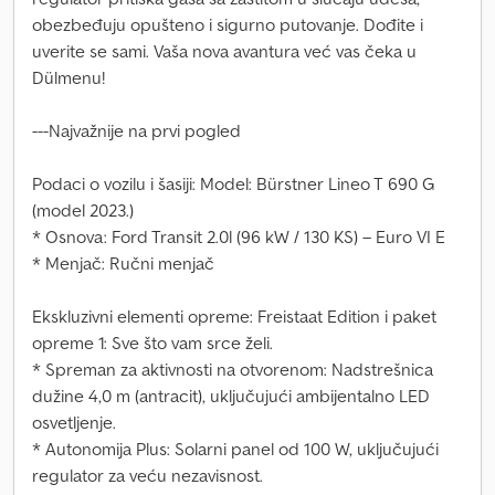
obezbeđuju opušteno i sigurno putovanje. Dođite i
uverite se sami. Vaša nova avantura već vas čeka u
Dülmenu!
---Najvažnije na prvi pogled
Podaci o vozilu i šasiji: Model: Bürstner Lineo T 690 G
(model 2023.)
* Osnova: Ford Transit 2.0l (96 kW / 130 KS) – Euro VI E
* Menjač: Ručni menjač
Ekskluzivni elementi opreme: Freistaat Edition i paket
opreme 1: Sve što vam srce želi.
* Spreman za aktivnosti na otvorenom: Nadstrešnica
dužine 4,0 m (antracit), uključujući ambijentalno LED
osvetljenje.
* Autonomija Plus: Solarni panel od 100 W, uključujući
regulator za veću nezavisnost.