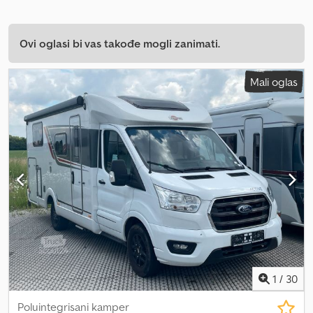
Ovi oglasi bi vas takođe mogli zanimati.
Mali oglas
1
/
30
Poluintegrisani kamper