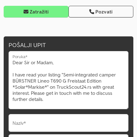
Zatražiti
Pozvati
POŠALJI UPIT
Poruka*
Naziv*