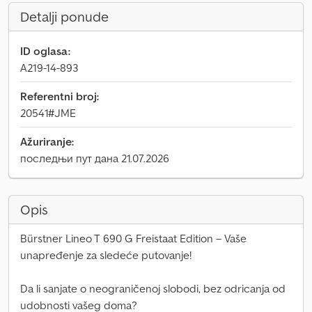
Detalji ponude
ID oglasa:
A219-14-893
Referentni broj:
20541#JME
Ažuriranje:
последњи пут дана 21.07.2026
Opis
Bürstner Lineo T 690 G Freistaat Edition – Vaše
unapređenje za sledeće putovanje!
Da li sanjate o neograničenoj slobodi, bez odricanja od
udobnosti vašeg doma?