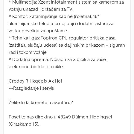
* Multimedija: Xzent infotainment sistem sa kamerom za
vožnju unazad i držačem za TV.
* Komfor: Zatamnjivanje kabine (roletna), 16"
aluminijumske felne u crnoj boji i dodatni jastuci za
veliku površinu za opuštanje.
* Tehnika i gas: Toptron CPU regulator pritiska gasa
(zaštita u slučaju udesa) sa daljinskim prikazom – siguran
rad i tokom vožnje.
* Dodatna oprema: Nosach za 3 bicikla za vaše
električne bicikle ili bicikle.
Credoy R Hkqepfx Ak Hef
---Razgledanje i servis
Želite li da krenete u avanturu?
Posetite nas direktno u 48249 Dülmen-Hiddingsel
(Graskamp 15).