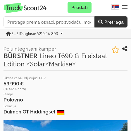
Prodati
Pretraga
/ ... / ID oglasa: A219-14-893
Poluintegrisani kamper
BÜRSTNER
Lineo T690 G Freistaat
Edition *Solar*Markise*
Fiksna cena uključujući PDV
59.990 €
(50.412 € neto)
Stanje
Polovno
Lokacija
Dülmen OT Hiddingsel