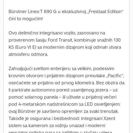
Bürstner Lineo T 690 G u ekskluzivnoj „Freistaat Edition“
čini to mogućim!
Ovo delimično integrisano vozilo, zasnovano na
proverenom šasiju Ford Transit, kombinuje snažnih 130
KS (Euro VI E) sa modernim dizajnom koji odmah stvara
atmosferu odmora.
Zahvaljujući svetlom enterijeru sa velikim, podesivim
krovnim otvorom i prijatnim dizajnom presvlake „Pacific“,
osećaćete se prijatno od prvog kilometra. Bez obzira da
li parkirate autonomno pored usamljenog jezera – uz
pomoć solarnog panela – ili uživate u prijatnoj večeri
pod 4-metarskom nadstrešnicom sa LED osvetljenjem:
ovaj Bürstner je savršeno opremljen za svaki trenutak.
Takođe je osigurana i bezbednost: integrisani Xzent
sistem sa kamerom za vožnju unazad i moderni
regulator pritiska gasa sa zaštitom u slučaju udesa,