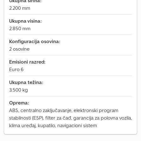
Ukupna širina:
2.200 mm
Ukupna visina:
2.850 mm
Konfiguracija osovina:
2 osovine
Emisioni razred:
Euro 6
Ukupna težina:
3.500 kg
Oprema:
ABS, centralno zaključavanje, elektronski program
stabilnosti (ESP), filter za čađ, garancija za polovna vozila,
klima uređaj, kupatilo, navigacioni sistem