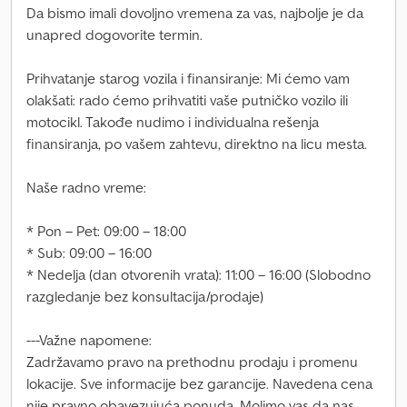
Da bismo imali dovoljno vremena za vas, najbolje je da
unapred dogovorite termin.
Prihvatanje starog vozila i finansiranje: Mi ćemo vam
olakšati: rado ćemo prihvatiti vaše putničko vozilo ili
motocikl. Takođe nudimo i individualna rešenja
finansiranja, po vašem zahtevu, direktno na licu mesta.
Naše radno vreme:
* Pon – Pet: 09:00 – 18:00
* Sub: 09:00 – 16:00
* Nedelja (dan otvorenih vrata): 11:00 – 16:00 (Slobodno
razgledanje bez konsultacija/prodaje)
---Važne napomene:
Zadržavamo pravo na prethodnu prodaju i promenu
lokacije. Sve informacije bez garancije. Navedena cena
nije pravno obavezujuća ponuda. Molimo vas da nas