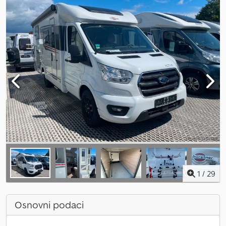
1
/
29
Osnovni podaci