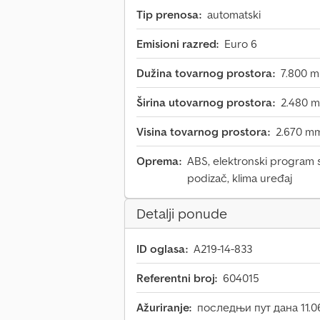
Tip prenosa:
automatski
Emisioni razred:
Euro 6
Dužina tovarnog prostora:
7.800 
Širina utovarnog prostora:
2.480 
Visina tovarnog prostora:
2.670 m
Oprema:
ABS, elektronski program st
podizač, klima uređaj
Detalji ponude
ID oglasa:
A219-14-833
Referentni broj:
604015
Ažuriranje:
последњи пут дана 11.0