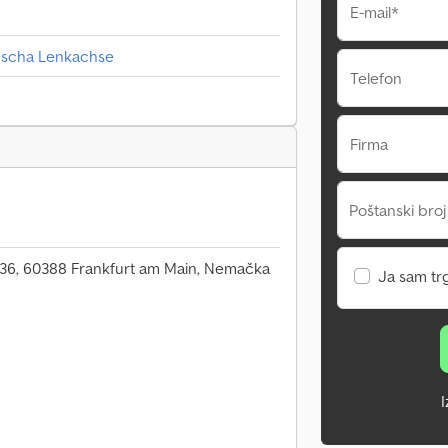
E-mail*
dscha Lenkachse
Telefon
Firma
Poštanski broj
36, 60388 Frankfurt am Main, Nemačka
Ja sam tr
I