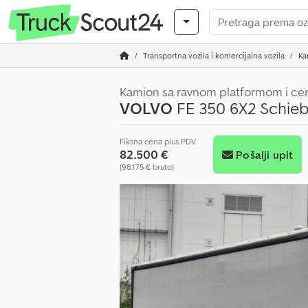
Transportna vozila i komercijalna vozila
Ka
Kamion sa ravnom platformom i c
VOLVO
FE 350 6X2 Schie
Fiksna cena plus PDV
82.500 €
Pošalji upit
(98.175 € bruto)