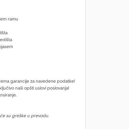
njem ramu
išta
edišta
pojasem
a! Nema garancije za navedene podatke!
ljučivo naši opšti uslovi poslovanja!
nsiranje.
će su greške u prevodu.