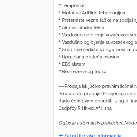
* Tempomat
* Motor sa AdBlue tehnologijom
* Prstenaste vezne tačke na spoljaš
* Aluminijumske felne
* Vazdušno ogibljenje vozačevog sed
* Vazdušno ogibljenje suvozačevog s
* Središnje sedište sa sigurnosnim 
* Upravljana prateća osovina
* EBS sistem
* Bez rezervnog točka
----Prodaja isključivo pravnim licim
Prodato do prodaje! Primjenjuju se isk
Rado ćemo Vam ponuditi lizing ili fina
Csdpfoy R Hhvsx Af Hsha
Oglas je automatski preveden. Mogu
Zatražite više informacija