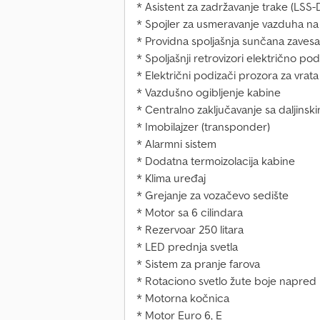
* Asistent za zadržavanje trake (LSS
* Spojler za usmeravanje vazduha na
* Providna spoljašnja sunčana zavesa
* Spoljašnji retrovizori električno pode
* Električni podizači prozora za vrat
* Vazdušno ogibljenje kabine
* Centralno zaključavanje sa daljins
* Imobilajzer (transponder)
* Alarmni sistem
* Dodatna termoizolacija kabine
* Klima uređaj
* Grejanje za vozačevo sedište
* Motor sa 6 cilindara
* Rezervoar 250 litara
* LED prednja svetla
* Sistem za pranje farova
* Rotaciono svetlo žute boje napred 
* Motorna kočnica
* Motor Euro 6, E