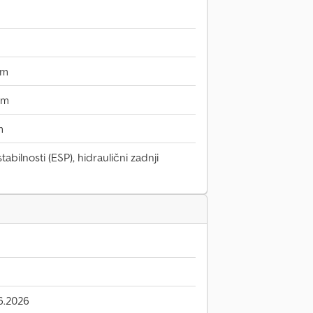
mm
mm
m
abilnosti (ESP), hidraulični zadnji
6.2026