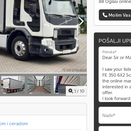
88 Oglasi onlin
Molim Vas
POŠALJI UP
Poruka*
1
/
10
Naziv*
mom i ceradom