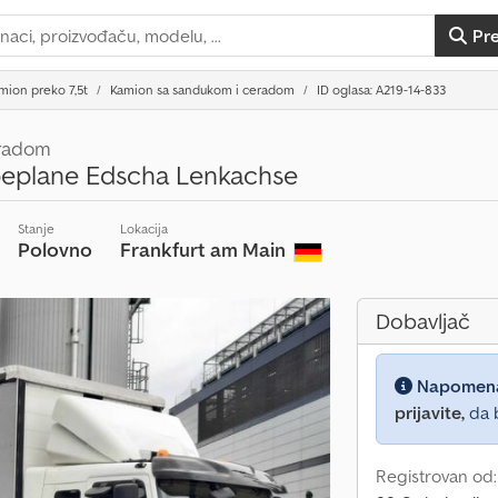
Pr
mion preko 7,5t
Kamion sa sandukom i ceradom
ID oglasa: A219-14-833
eradom
beplane Edscha Lenkachse
Stanje
Lokacija
Polovno
Frankfurt am Main
Dobavljač
Napomen
prijavite,
da b
Registrovan od