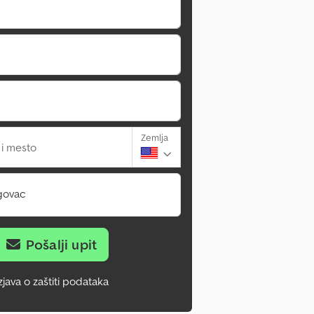
Zemlja
 i mesto
govac
Pošalji upit
zjava o zaštiti podataka