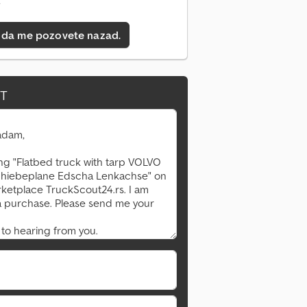
e
 da me pozovete nazad.
IT