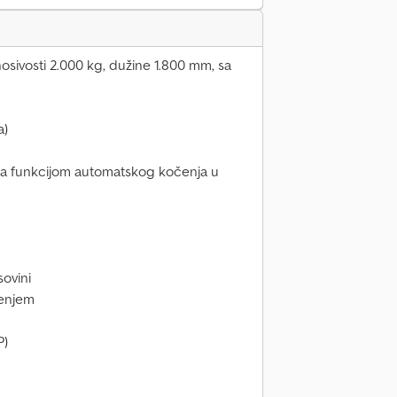
osivosti 2.000 kg, dužine 1.800 mm, sa
a)
 sa funkcijom automatskog kočenja u
sovini
jenjem
P)