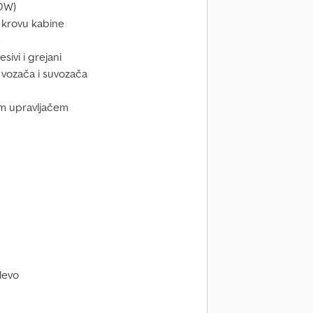
-DW)
 krovu kabine
sivi i grejani
a vozača i suvozača
kim upravljačem
levo