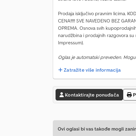
Prodaja isključivo pravnim licima.
CENA!!!!! SVE NAVEDENO BEZ GAR
OPREMA. Osnova svih kupoprodajnih 
narudžbina i prodajnih razgovora su n
Impressum).
Oglas je automatski preveden. Mogu
Zatražite više informacija
Kontaktirajte ponuđača
P
Ovi oglasi bi vas takođe mogli zani