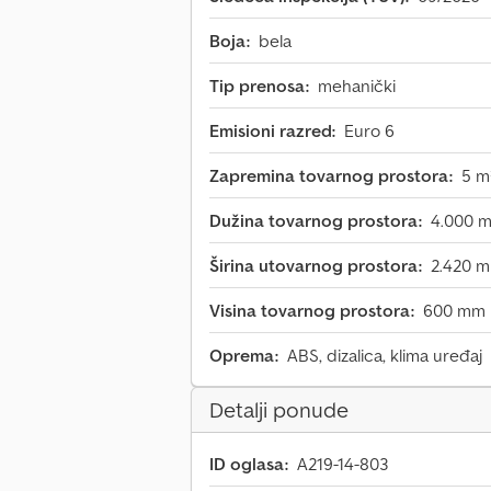
Boja:
bela
Tip prenosa:
mehanički
Emisioni razred:
Euro 6
Zapremina tovarnog prostora:
5 m
Dužina tovarnog prostora:
4.000 
Širina utovarnog prostora:
2.420 
Visina tovarnog prostora:
600 mm
Oprema:
ABS, dizalica, klima uređaj
Detalji ponude
ID oglasa:
A219-14-803