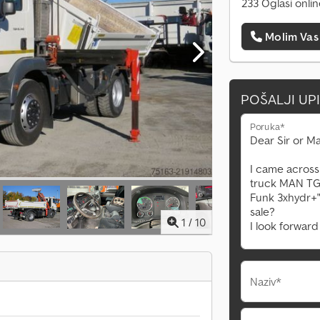
233 Oglasi onli
Molim Vas
POŠALJI UP
Poruka*
1
/
10
Naziv*