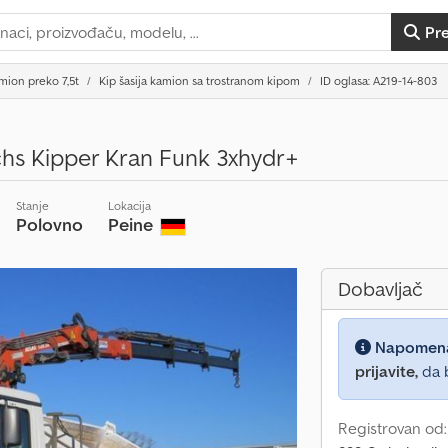
Pr
mion preko 7,5t
Kip šasija kamion sa trostranom kipom
ID oglasa: A219-14-803
hs Kipper Kran Funk 3xhydr+
Stanje
Lokacija
Polovno
Peine
Dobavljač
Napomen
prijavite,
da b
Registrovan od