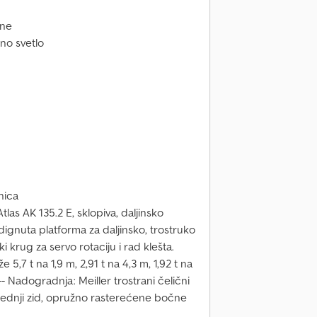
ine
no svetlo
nica
tlas AK 135.2 E, sklopiva, daljinsko
ignuta platforma za daljinsko, trostruko
čki krug za servo rotaciju i rad klešta.
5,7 t na 1,9 m, 2,91 t na 4,3 m, 1,92 t na
 ---- Nadogradnja: Meiller trostrani čelični
rednji zid, opružno rasterećene bočne