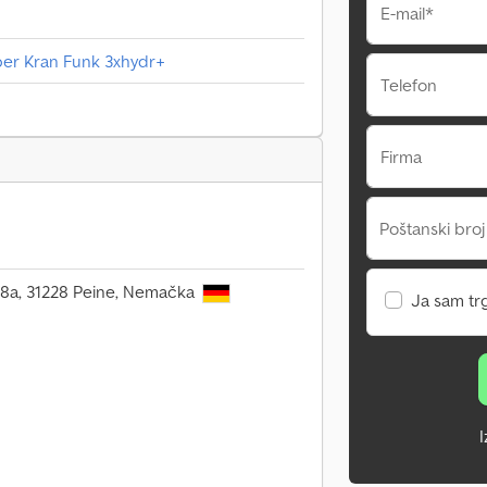
E-mail*
per Kran Funk 3xhydr+
Telefon
Firma
Poštanski broj
+8a, 31228 Peine, Nemačka
Ja sam tr
I