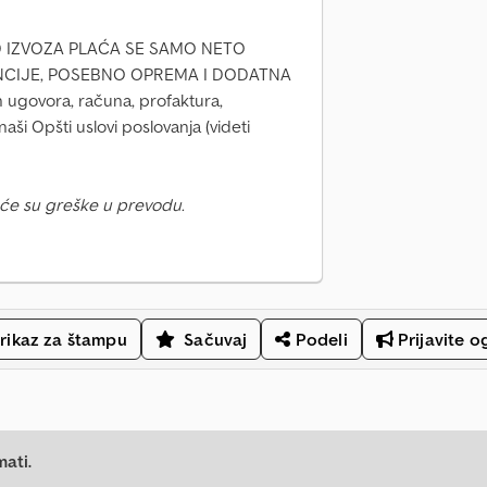
 KOD IZVOZA PLAĆA SE SAMO NETO
ANCIJE, POSEBNO OPREMA I DODATNA
ugovora, računa, profaktura,
aši Opšti uslovi poslovanja (videti
će su greške u prevodu.
rikaz za štampu
Sačuvaj
Podeli
Prijavite o
mati.