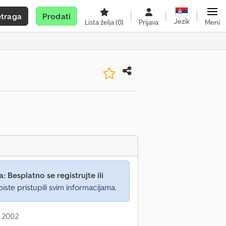
etraga
Prodati
Jezik
Lista želja
(0)
Prijava
Meni
a:
Besplatno se registrujte ili
iste pristupili svim informacijama.
: 2002