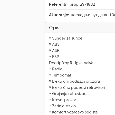
Referentni broj:
29718B2
Ažuriranje:
последњи пут дана 11.0
Opis
* Sunđer za sunce
* ABS
* ASR
* ESP
Dcodpfxoy R Hgxe Aaisk
* Radio
* Tempomat
* Električni podizači prozora
* Električno podesivi retrovizori
* Grejanje retrovizora
* Krovni prozor
* Zadnje staklo
* Komfort vozačevo sedište