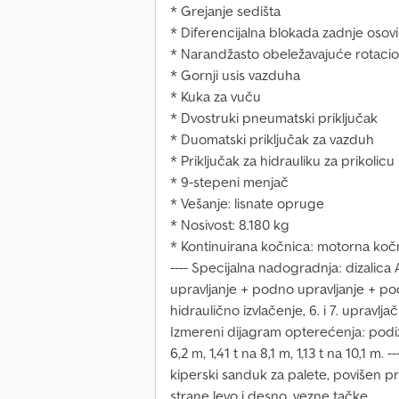
* Grejanje sedišta
* Diferencijalna blokada zadnje osov
* Narandžasto obeležavajuće rotacio
* Gornji usis vazduha
* Kuka za vuču
* Dvostruki pneumatski priključak
* Duomatski priključak za vazduh
* Priključak za hidrauliku za prikolicu
* 9-stepeni menjač
* Vešanje: lisnate opruge
* Nosivost: 8.180 kg
* Kontinuirana kočnica: motorna koč
---- Specijalna nadogradnja: dizalica A
upravljanje + podno upravljanje + pod
hidraulično izvlačenje, 6. i 7. upravlja
Izmereni dijagram opterećenja: podiže 
6,2 m, 1,41 t na 8,1 m, 1,13 t na 10,1 m.
kiperski sanduk za palete, povišen p
strane levo i desno, vezne tačke.