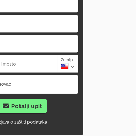
Zemlja
 i mesto
govac
Pošalji upit
zjava o zaštiti podataka