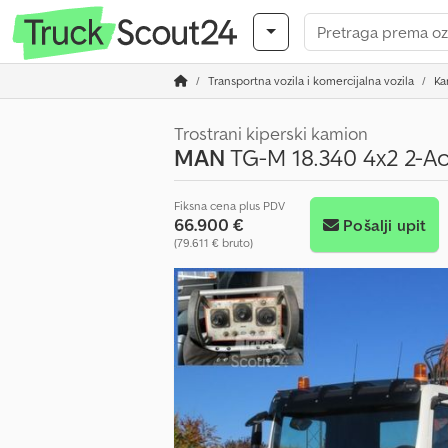
Transportna vozila i komercijalna vozila
Ka
Trostrani kiperski kamion
MAN
TG-M 18.340 4x2 2-Ac
Fiksna cena plus PDV
66.900 €
Pošalji upit
(79.611 € bruto)