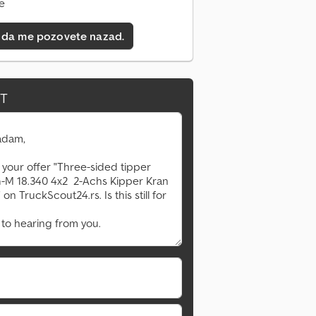
ne
 da me pozovete nazad.
IT