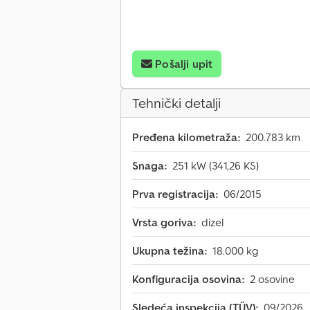
Pošalji upit
Tehnički detalji
Pređena kilometraža:
200.783 km
Snaga:
251 kW (341,26 KS)
Prva registracija:
06/2015
Vrsta goriva:
dizel
Ukupna težina:
18.000 kg
Konfiguracija osovina:
2 osovine
Sledeća inspekcija (TÜV):
09/2026