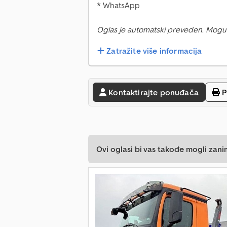
* WhatsApp
Oglas je automatski preveden. Mogu
Zatražite više informacija
Kontaktirajte ponuđača
P
Ovi oglasi bi vas takođe mogli zani