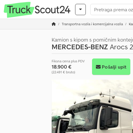
Transportna vozila i komercijalna vozila
Ka
Kamion s kipom s pomičnim konte
MERCEDES-BENZ
Arocs 2
Fiksna cena plus PDV
18.900 €
Pošalji upit
(22.491 € bruto)