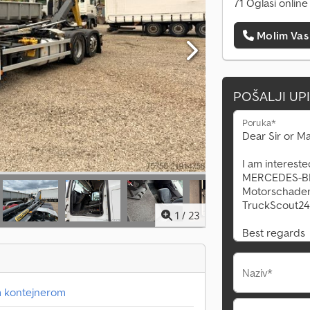
71 Oglasi online
Molim Vas
POŠALJI UP
Poruka*
1
/
23
Naziv*
m kontejnerom