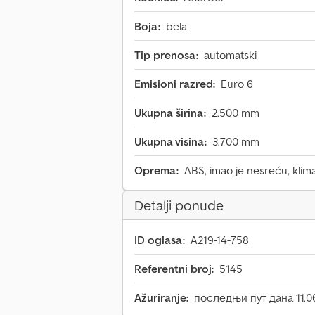
Boja:
bela
Tip prenosa:
automatski
Emisioni razred:
Euro 6
Ukupna širina:
2.500 mm
Ukupna visina:
3.700 mm
Oprema:
ABS, imao je nesreću, klim
Detalji ponude
ID oglasa:
A219-14-758
Referentni broj:
5145
Ažuriranje:
последњи пут дана 11.0