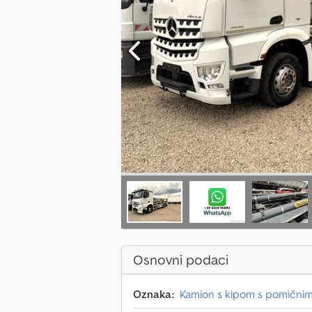
Osnovni podaci
Oznaka:
Kamion s kipom s pomični