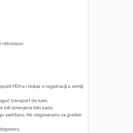
i retrovizori
zit PDV-a i dokaz o registraciji u zemlji
moguć transport do luke,
 biti izmenjena bilo kada.
aju zadržano. Ne odgovaramo za greške
 dogovoru,