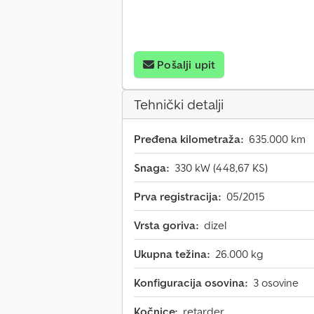
Pošalji upit
Tehnički detalji
Pređena kilometraža:
635.000 km
Snaga:
330 kW (448,67 KS)
Prva registracija:
05/2015
Vrsta goriva:
dizel
Ukupna težina:
26.000 kg
Konfiguracija osovina:
3 osovine
Kočnice:
retarder