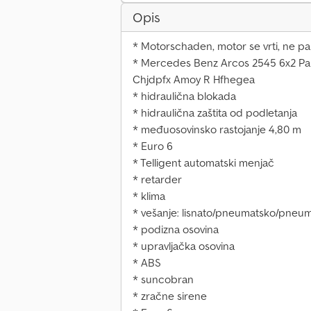
Opis
* Motorschaden, motor se vrti, ne p
* Mercedes Benz Arcos 2545 6x2 Pal
Chjdpfx Amoy R Hfhegea
* hidraulična blokada
* hidraulična zaštita od podletanja
* međuosovinsko rastojanje 4,80 m
* Euro 6
* Telligent automatski menjač
* retarder
* klima
* vešanje: lisnato/pneumatsko/pneu
* podizna osovina
* upravljačka osovina
* ABS
* suncobran
* zračne sirene