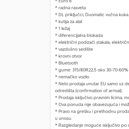
* Euro 6
* radna rasveta
* DL priključci, Duomatic vučna kuka
* kutija za alat
* 1 ležaj
* diferencijalna blokada
* električni podizači stakala, električn
* vazdušno sedište
* krovni otvor
* Bluetooth
* gume: 315/80R22,5 oko 30-70-60%
* nemačko vozilo
* Neto prodaja unutar EU samo uz depo
odredišta (confirmation of arrival),
* Prodaja isključivo pravnim licima, 
* Ova ponuda nije obavezujuća i može
* Pravo na grešku i prethodnu prod
u unosu.
* Razgledanje moguće isključivo po