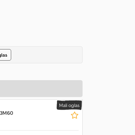
glas
Mali oglas
-3M60