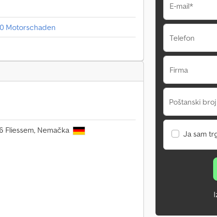
E-mail*
 20 Motorschaden
Telefon
Firma
Poštanski broj
36 Fliessem, Nemačka
Ja sam tr
I