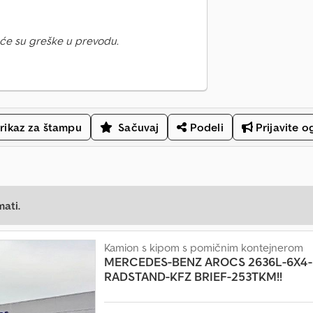
će su greške u prevodu.
rikaz za štampu
Sačuvaj
Podeli
Prijavite o
mati.
Kamion s kipom s pomičnim kontejnerom
MERCEDES-BENZ
AROCS 2636L-6X4
RADSTAND-KFZ BRIEF-253TKM!!