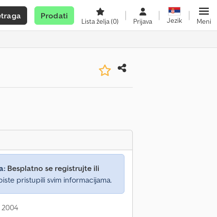
etraga
Prodati
Jezik
Lista želja
(0)
Prijava
Meni
a:
Besplatno se registrujte ili
iste pristupili svim informacijama.
: 2004