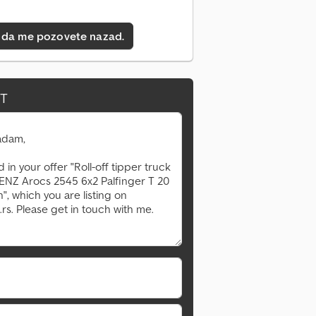
 da me pozovete nazad.
IT