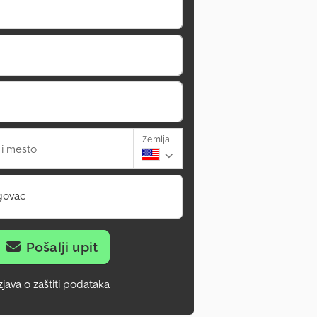
Zemlja
 i mesto
govac
Pošalji upit
zjava o zaštiti podataka