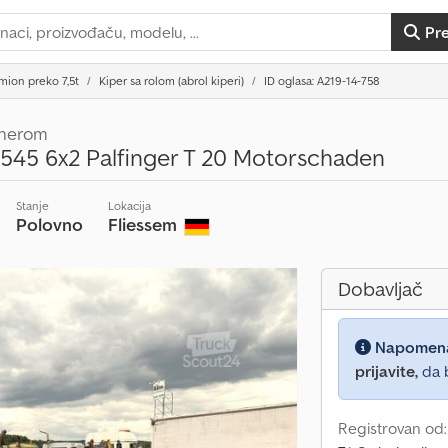
Pr
mion preko 7,5t
Kiper sa rolom (abrol kiperi)
ID oglasa: A219-14-758
jnerom
545 6x2 Palfinger T 20 Motorschaden
Stanje
Lokacija
Polovno
Fliessem
Dobavljač
Napomen
prijavite,
da b
Registrovan od