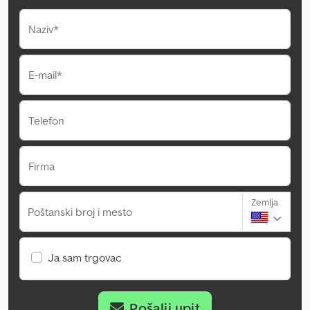
Naziv*
E-mail*
Telefon
Firma
Zemlja
Poštanski broj i mesto
Ja sam trgovac
Pošalji upit