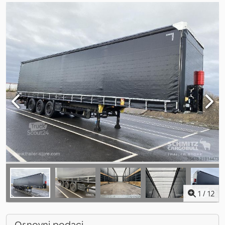
1
/
12
Osnovni podaci