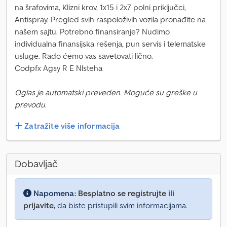
na šrafovima, Klizni krov, 1x15 i 2x7 polni priključci,
Antispray. Pregled svih raspoloživih vozila pronađite na
našem sajtu. Potrebno finansiranje? Nudimo
individualna finansijska rešenja, pun servis i telematske
usluge. Rado ćemo vas savetovati lično.
Codpfx Agsy R E Nlsteha
Oglas je automatski preveden. Moguće su greške u
prevodu.
Zatražite više informacija
Dobavljač
Napomena:
Besplatno se registrujte ili
prijavite,
da biste pristupili svim informacijama.