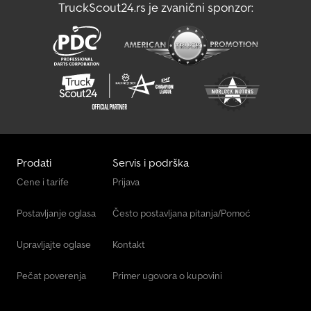
TruckScout24.rs je zvanični sponzor:
Prodati
Servis i podrška
Cene i tarife
Prijava
Postavljanje oglasa
Često postavljana pitanja/Pomoć
Upravljajte oglase
Kontakt
Pečat poverenja
Primer ugovora o kupovini