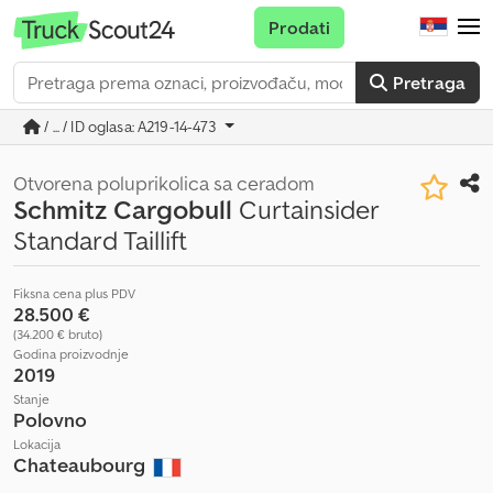
Prodati
Pretraga
/ ... / ID oglasa: A219-14-473
Otvorena poluprikolica sa ceradom
Schmitz Cargobull
Curtainsider
Standard Taillift
Fiksna cena plus PDV
28.500 €
(34.200 € bruto)
Godina proizvodnje
2019
Stanje
Polovno
Lokacija
Chateaubourg