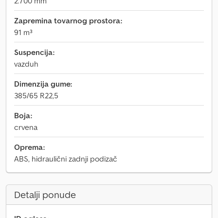
2.700 mm
Zapremina tovarnog prostora:
91 m³
Suspencija:
vazduh
Dimenzija gume:
385/65 R22,5
Boja:
crvena
Oprema:
ABS, hidraulični zadnji podizač
Detalji ponude