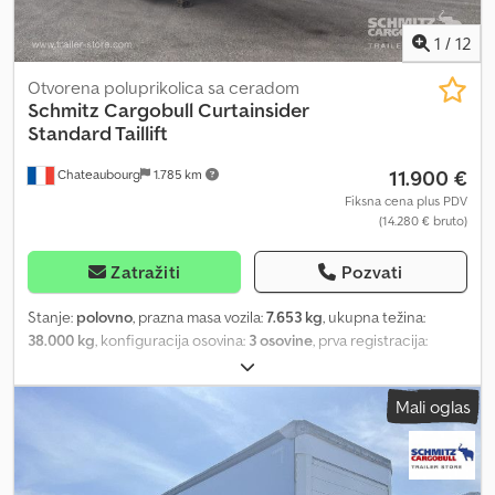
1
/
12
Otvorena poluprikolica sa ceradom
Schmitz Cargobull
Curtainsider
Standard Taillift
11.900 €
Chateaubourg
1.785 km
Fiksna cena plus PDV
(14.280 € bruto)
Zatražiti
Pozvati
Stanje:
polovno
, prazna masa vozila:
7.653 kg
, ukupna težina:
38.000 kg
, konfiguracija osovina:
3 osovine
, prva registracija:
05/2016
, dužina tovarnog prostora:
13.620 mm
, širina utovarnog
prostora:
2.480 mm
, visina tovarnog prostora:
2.830 mm
,
Mali oglas
zapremina tovarnog prostora:
95 m³
, suspencija:
vazduh
,
dimenzija gume:
385/65 R22,5
, boja:
plava
, Godina proizvodnje:
2016
, Oprema:
ABS, hidraulični zadnji podizač
, Tara: 7.653 kg,
najveća dozvoljena masa: 38.000 kg, obezbeđenje tereta sa