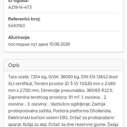
ID oglasa:
A219-14-473
Referentni broj:
5493163
Ažuriranje:
последњи пут дана 10.06.2026
Opis
Tara vozila: 7254 kg, GVW: 38000 kg, DIN EN 12642 (kod
XL) sertifikat, Teretni prostor (D Š V): 13.620 mm x 2.480
mm x 2.700 mm, Dimenzije pneumatika: 385/65 R22.5,
Zapremina teretnog prostora: 91 m³, 1. osovina: , 2.
osovina: , 3. osovina: , Vazdušno ogibljenje, Zadnja
protivpodvalna zaštita, Podizna platforma Dhollandia,
Elektronski kočioni sistem EBS, Držač za protivpožarni
aparat, Kutija za alat, Držač za dve rezervne gume, Šasija