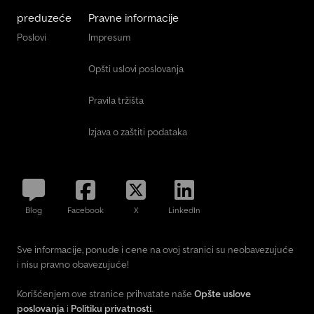
preduzeće
Pravne informacije
Poslovi
Impresum
Opšti uslovi poslovanja
Pravila tržišta
Izjava o zaštiti podataka
Blog
Facebook
X
LinkedIn
Sve informacije, ponude i cene na ovoj stranici su neobavezujuće
i nisu pravno obavezujuće!
Korišćenjem ove stranice prihvatate naše
Opšte uslove
poslovanja
i
Politiku privatnosti
.