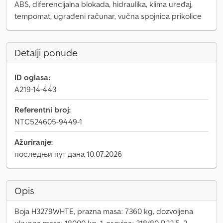
ABS, diferencijalna blokada, hidraulika, klima uređaj,
tempomat, ugrađeni računar, vučna spojnica prikolice
Detalji ponude
ID oglasa:
A219-14-443
Referentni broj:
NTC524605-9449-1
Ažuriranje:
последњи пут дана 10.07.2026
Opis
Boja H3279WHTE, prazna masa: 7360 kg, dozvoljena