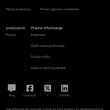
Pečat poverenja
Primer ugovora o kupovini
preduzeće
Pravne informacije
Poslovi
Impresum
Opšti uslovi poslovanja
Pravila tržišta
Izjava o zaštiti podataka
Blog
Facebook
X
LinkedIn
Sve informacije, ponude i cene na ovoj stranici su neobavezujuće