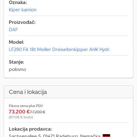
Oznaka:
Kiper kamion
Proizvođač:
DAF
Model:
LF290 FA 18t Meiller Dreiseitenkipper AHK Hydr.
Stanje:
polovno
Cena i lokacija
Fiksna cena plus PDV
73.200 €
77.200 €
(87.108 € bruto)
Lokacija prodavca:
Sachsenallee 5, 01471 Radeburg, Nemačka