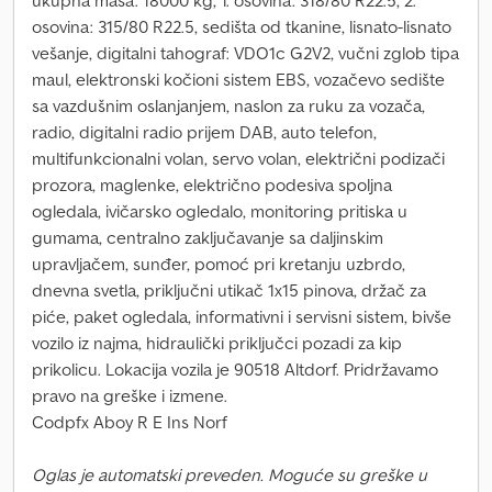
ukupna masa: 18000 kg, 1. osovina: 318/80 R22.5, 2.
osovina: 315/80 R22.5, sedišta od tkanine, lisnato-lisnato
vešanje, digitalni tahograf: VDO1c G2V2, vučni zglob tipa
maul, elektronski kočioni sistem EBS, vozačevo sedište
sa vazdušnim oslanjanjem, naslon za ruku za vozača,
radio, digitalni radio prijem DAB, auto telefon,
multifunkcionalni volan, servo volan, električni podizači
prozora, maglenke, električno podesiva spoljna
ogledala, ivičarsko ogledalo, monitoring pritiska u
gumama, centralno zaključavanje sa daljinskim
upravljačem, sunđer, pomoć pri kretanju uzbrdo,
dnevna svetla, priključni utikač 1x15 pinova, držač za
piće, paket ogledala, informativni i servisni sistem, bivše
vozilo iz najma, hidraulički priključci pozadi za kip
prikolicu. Lokacija vozila je 90518 Altdorf. Pridržavamo
pravo na greške i izmene.
Codpfx Aboy R E Ins Norf
Oglas je automatski preveden. Moguće su greške u