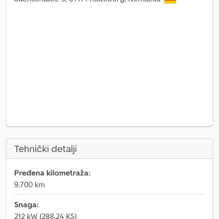
Tehnički detalji
Pređena kilometraža:
9.700 km
Snaga:
212 kW (288,24 KS)