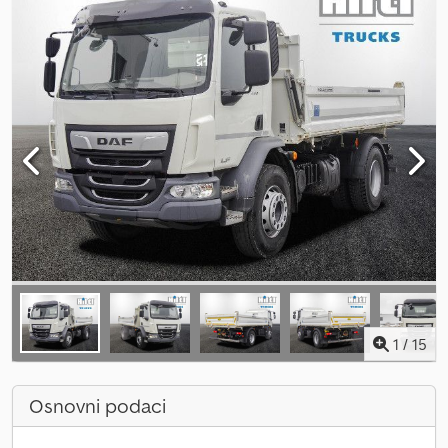
1
/
15
Osnovni podaci