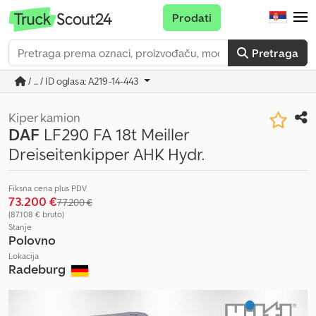
Prodati
Pretraga
/ ... / ID oglasa: A219-14-443
Kiper kamion
DAF
LF290 FA 18t Meiller
Dreiseitenkipper AHK Hydr.
Fiksna cena plus PDV
73.200 €
77.200 €
(87.108 € bruto)
Stanje
Polovno
Lokacija
Radeburg