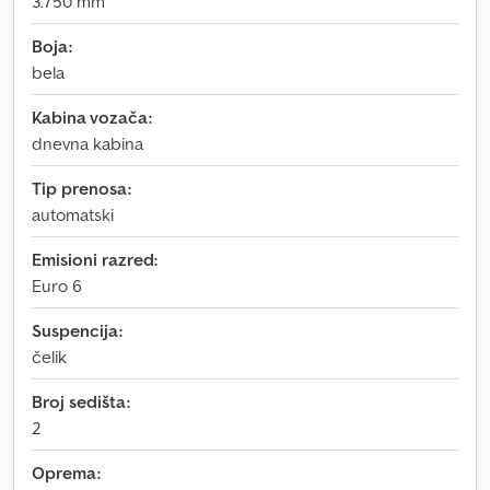
3.750 mm
Boja:
bela
Kabina vozača:
dnevna kabina
Tip prenosa:
automatski
Emisioni razred:
Euro 6
Suspencija:
čelik
Broj sedišta:
2
Oprema: