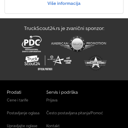
Više informacija
volan * Električni podizači stakala * Centralno zaključavanje sa
daljinskim upravljanjem * Držač za piće Dimenzije pneumatika * 1.
osovina: 318/80 R22.5 * 2. osovina: 315/80 R22.5 Ostale dimenzije i
težine * Nosivost: 10.640 kg * Dozvoljena ukupna masa: 18.000 kg *
TruckScout24.rs je zvanični sponzor:
Rezervoar za gorivo: 200 l * AdBlue rezervoar: 20 l *
Međuosovinsko rastojanje: 3.750 mm Dodatna oprema * bivše
vozilo iz najma ----Hidraulični priključci pozadi za kip prikolicu
Lokacija vozila: 01471 Radeburg. Zadržavamo pravo na greške i
izmene.
Prodati
Servis i podrška
Cene i tarife
Prijava
Postavljanje oglasa
Često postavljana pitanja/Pomoć
Upravljajte oglase
Kontakt