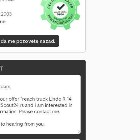
: 2003
ine
 da me pozovete nazad.
IT