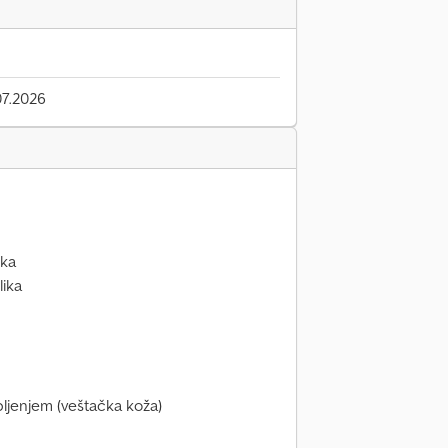
7.2026
ika
lika
ljenjem (veštačka koža)