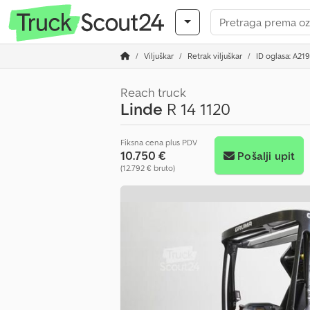
Viljuškar
Retrak viljuškar
ID oglasa: A21
Reach truck
Linde
R 14 1120
Fiksna cena plus PDV
10.750 €
Pošalji upit
(12.792 € bruto)