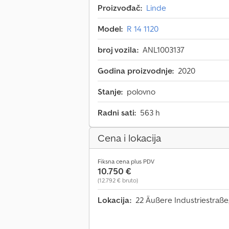
Proizvođač:
Linde
Model:
R 14 1120
broj vozila:
ANL1003137
Godina proizvodnje:
2020
Stanje:
polovno
Radni sati:
563 h
Cena i lokacija
Fiksna cena plus PDV
10.750 €
(12.792 € bruto)
Lokacija:
22 Äußere Industriestraße