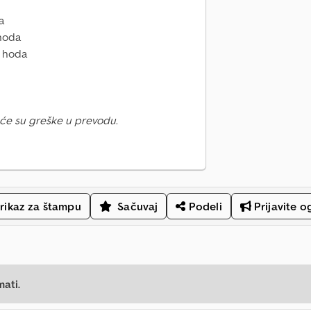
a
 hoda
g hoda
će su greške u prevodu.
rikaz za štampu
Sačuvaj
Podeli
Prijavite o
mati.