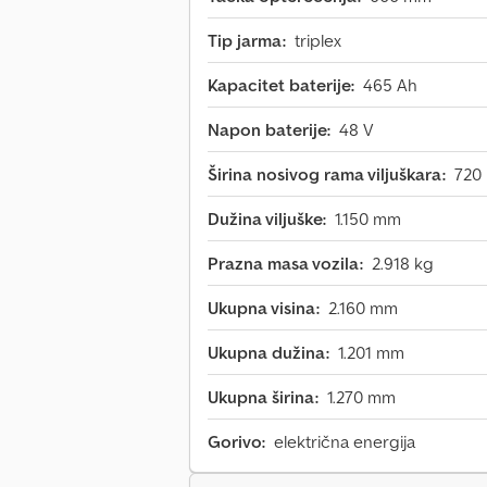
Tip jarma:
triplex
Kapacitet baterije:
465 Ah
Napon baterije:
48 V
Širina nosivog rama viljuškara:
720
Dužina viljuške:
1.150 mm
Prazna masa vozila:
2.918 kg
Ukupna visina:
2.160 mm
Ukupna dužina:
1.201 mm
Ukupna širina:
1.270 mm
Gorivo:
električna energija