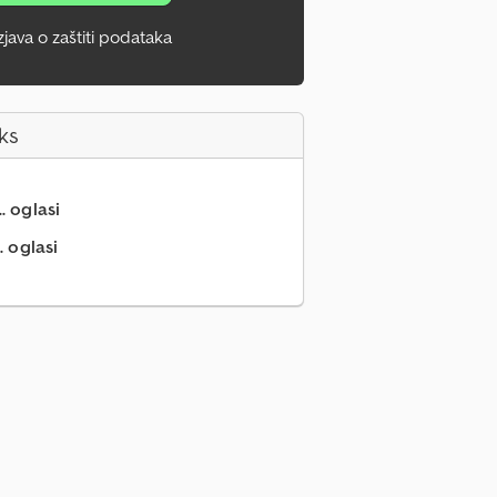
zjava o zaštiti podataka
ks
.. oglasi
. oglasi