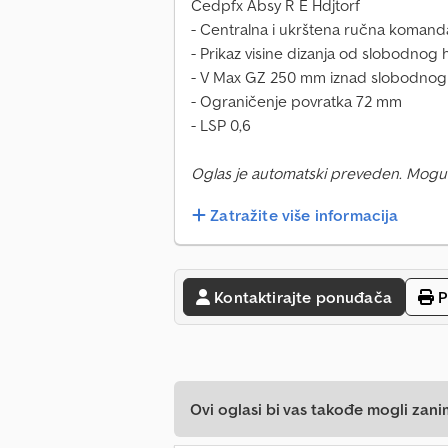
Cedpfx Absy R E Hdjtorf
- Centralna i ukrštena ručna komand
- Prikaz visine dizanja od slobodnog
- V Max GZ 250 mm iznad slobodno
- Ograničenje povratka 72 mm
- LSP 0,6
Oglas je automatski preveden. Mogu
Zatražite više informacija
Kontaktirajte ponuđača
P
Ovi oglasi bi vas takođe mogli zani