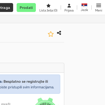
etraga
Prodati
Jezik
Lista želja
(0)
Prijava
Meni
a:
Besplatno se registrujte ili
iste pristupili svim informacijama.
 mreži: