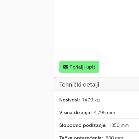
Pošalji upit
Tehnički detalji
Nosivost:
1.400 kg
Visina dizanja:
4.795 mm
Slobodno podizanje:
1.350 mm
Tačka opterećenja:
600 mm