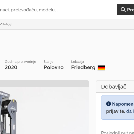
Pr
9-14-403
Godina proizvodnje
Stanje
Lokacija
2020
Polovno
Friedberg
Dobavljač
Napomen
prijavite,
da b
Poslednji put na