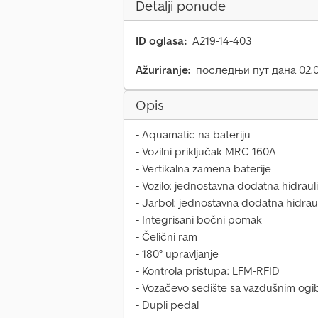
Detalji ponude
ID oglasa:
A219-14-403
Ažuriranje:
последњи пут дана 02.0
Opis
- Aquamatic na bateriju
- Vozilni priključak MRC 160A
- Vertikalna zamena baterije
- Vozilo: jednostavna dodatna hidraul
- Jarbol: jednostavna dodatna hidrau
- Integrisani bočni pomak
- Čelični ram
- 180° upravljanje
- Kontrola pristupa: LFM-RFID
- Vozačevo sedište sa vazdušnim ogib
- Dupli pedal