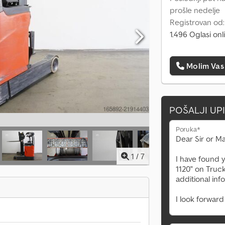
prošle nedelje
Registrovan od
1.496 Oglasi onl
Molim Vas
POŠALJI UP
Poruka*
1
/
7