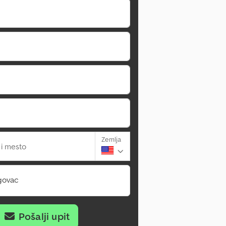
Zemlja
 i mesto
govac
Pošalji upit