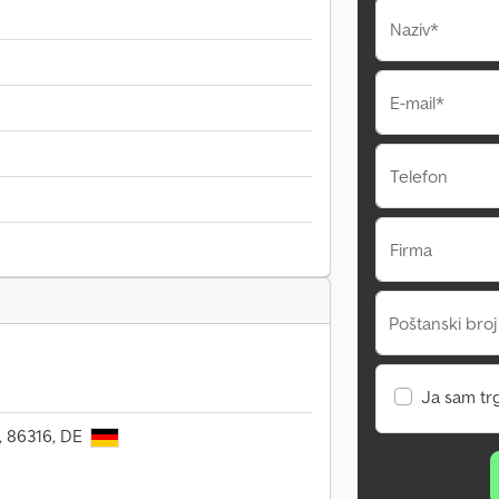
Naziv*
E-mail*
Telefon
Firma
Poštanski broj
Ja sam tr
, 86316, DE