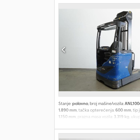
Stanje:
polovno
, broj mašine/vozila:
ANL100
1.890 mm
, tačka opterećenja:
600 mm
, tip
1.150 mm
, prazna masa vozila:
3.319 kg
, uku
baterije - Utikač za vozilo MRC 160A - Vert
hidraulika - Bočni klizač, integrisan - Zašti
pristupa: Prekidač sa ključem - Sedište voza