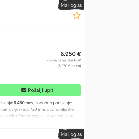
Mali oglas
6.950 €
Fiksna cena plus PDV
(8.270 € bruto)
Pošalji upit
 dizanja:
6.460 mm
, slobodno podizanje:
g rama viljuškara:
720 mm
, dužina viljuške:
ivo:
električna energija
, - Aquamatic, na
na hidraulika - Jarbol: Jednostavna dodatna
 Stub upravljača podesiv po visini - Kontrola
Mali oglas
juškinih zuba - Dva pedala - Centralna i