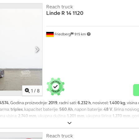
Reach truck
Linde
R 14 1120
Friedberg
915 km
1
/
8
4574
, Godina proizvodnje:
2019
, radni sati:
6.232 h
, nosivost:
1.400 kg
, visina
 jarma:
triplex
, kapacitet baterije:
560 Ah
, napon baterije:
48 V
, širina nosivo
pna visina:
2.740 mm
, ukupna dužina:
1.201 mm
, ukupna širina:
1.270 mm
, gor
ikalna zamena baterije Csdpfx Abezq H S Estorf - Vozilo: Jednostavna dodat
tna mreža za teret: 1050 mm iznad poda - Čelični okvir - Upravljanje za 180° -
ča sa vazdušnim ogibljenjem (tekstilna presvlaka) - Graničnik za habanje vil
Reach truck