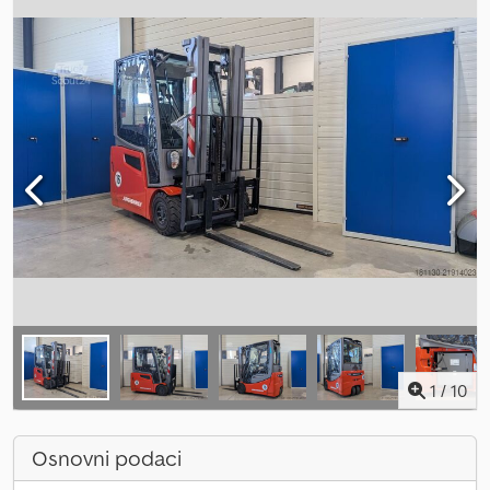
1
/
10
Osnovni podaci