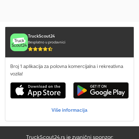
TruckScout24
Besplatno u prodavnici
Broj 1 aplikacija za polovna komercijalna i rekreativna
vozila!
Više informacija
TruckScout24.rs je zvanični sponzor: