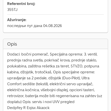
Referentni broj:
355TJ
Ažuriranje:
последњи пут дана 04.08.2026
Opis
Dodaci: bočni pomerač, Specijalna oprema: 3. ventil,
prednja radna svetla, pokrivač krova, prednje staklo,
polukabina, zaštitna rešetka za teret, STVZO, potpuna
kabina, džojstik, trotočkaš, Opis specijalne opreme:
upravljanje sa 2 pedale, džojstik (Duo-Pilot), Ultra
Comfort sedište (tekstil), električni servo upravljač,
električna kočnica, višebojni displej, opcioni tasteri,
retrovizor, baterija može biti regenerisana na zahtev (uz
doplatu) Opis: servis i novi UVV pregled
Dedpfey R Eqisx Akaock