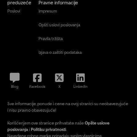
preduzeće
Pravne informacije
Poslovi
Impresum
Opšti uslovi poslovanja
Pravila tržišta
Izjava o zaštiti podataka
Blog
Facebook
X
LinkedIn
Sve informacije, ponude i cene na ovoj stranici su neobavezujuće
i nisu pravno obavezujuće!
Korišćenjem ove stranice prihvatate naše
Opšte uslove
poslovanja
i
Politiku privatnosti
.
Navedene robne marke pripadaju svojim vlasnicima.