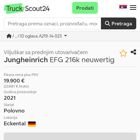
Prodati
Pretraga
/ ... / ID oglasa: A219-14-023
Viljuškar sa prednjim utovarivačem
Jungheinrich
EFG 216k neuwertig
Fiksna cena plus PDV
19.900 €
(23.681 € bruto)
Godina proizvodnje
2021
Stanje
Polovno
Lokacija
Eckental