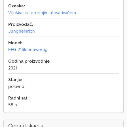
Oznaka:
Viljuškar sa prednjim utovarivačem
Proizvođač:
Jungheinrich
Model:
EFG 216k neuwertig
Godina proizvodnje:
2021
Stanje:
polovno
Radni sati:
58 h
Cena i lokacija