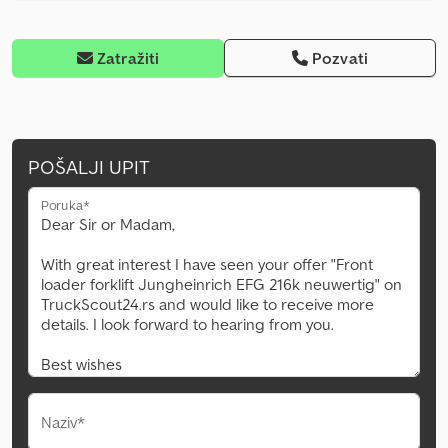
Zatražiti
Pozvati
POŠALJI UPIT
Poruka*
Naziv*