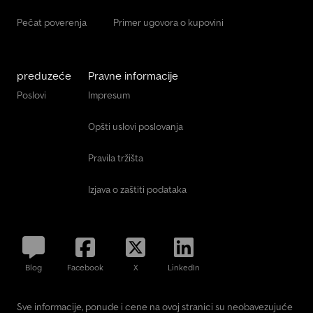
Pečat poverenja
Primer ugovora o kupovini
preduzeće
Pravne informacije
Poslovi
Impresum
Opšti uslovi poslovanja
Pravila tržišta
Izjava o zaštiti podataka
Blog
Facebook
X
LinkedIn
Sve informacije, ponude i cene na ovoj stranici su neobavezujuće