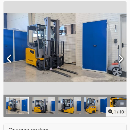
1
/
10
Osnovni podaci