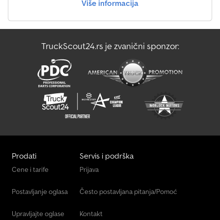
Više informacija
TruckScout24.rs je zvanični sponzor:
Prodati
Servis i podrška
Cene i tarife
Prijava
Postavljanje oglasa
Često postavljana pitanja/Pomoć
Upravljajte oglase
Kontakt