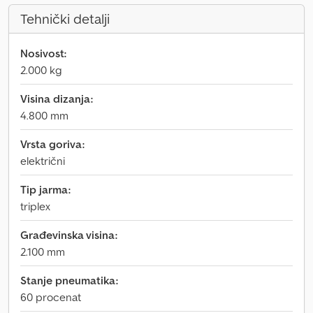
Tehnički detalji
Nosivost:
2.000 kg
Visina dizanja:
4.800 mm
Vrsta goriva:
električni
Tip jarma:
triplex
Građevinska visina:
2.100 mm
Stanje pneumatika:
60 procenat