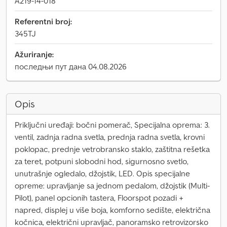
A219-14-018
Referentni broj:
345TJ
Ažuriranje:
последњи пут дана 04.08.2026
Opis
Priključni uređaji: bočni pomerač, Specijalna oprema: 3.
ventil, zadnja radna svetla, prednja radna svetla, krovni
poklopac, prednje vetrobransko staklo, zaštitna rešetka
za teret, potpuni slobodni hod, sigurnosno svetlo,
unutrašnje ogledalo, džojstik, LED. Opis specijalne
opreme: upravljanje sa jednom pedalom, džojstik (Multi-
Pilot), panel opcionih tastera, Floorspot pozadi +
napred, displej u više boja, komforno sedište, električna
kočnica, električni upravljač, panoramsko retrovizorsko