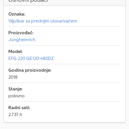
Oznaka:
Viljuškar sa prednjim utovarivačem
Proizvođač:
Jungheinrich
Model:
EFG 220 GE120-480DZ
Godina proizvodnje:
2018
Stanje:
polovno
Radni sati:
2.737 h