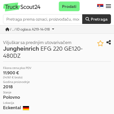
Prodati
Pretraga
/ ... / ID oglasa: A219-14-018
Viljuškar sa prednjim utovarivačem
Jungheinrich
EFG 220 GE120-
480DZ
Fiksna cena plus PDV
11.900 €
(14.161 € bruto)
Godina proizvodnje
2018
Stanje
Polovno
Lokacija
Eckental