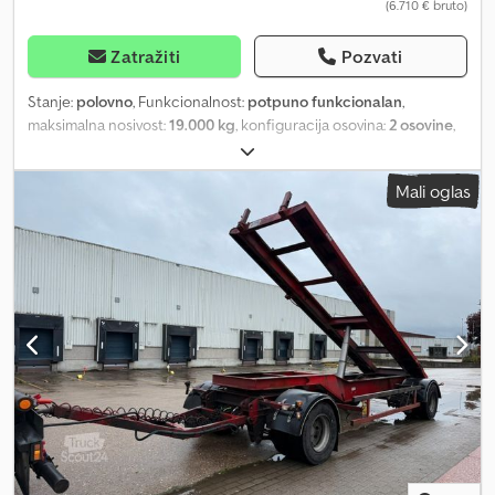
(6.710 € bruto)
Zatražiti
Pozvati
Stanje:
polovno
, Funkcionalnost:
potpuno funkcionalan
,
maksimalna nosivost:
19.000 kg
, konfiguracija osovina:
2 osovine
,
prva registracija:
10/2024
, suspencija:
vazduh
, boja:
bela
, Godina
proizvodnje:
2004
, radna težina:
16.040 kg
, Oprema:
ABS
, Tandem
Mali oglas
prikolica O.ME.P.S BCS19 Cementno silo 19.000 litara, 1 komora 2
osovine vazdušno ogibljenje Dozvoljena ukupna masa 19.000 kg –
nosivost 16.040 kg Ukupna dužina prikolice sa vučnom šipkom 7,39
m (vučna šipka 1,70 m) Gume 50% (385/65 R22.5) Crodpfju Ditajx
Aidef Širina 2,55 m ABS Svi podaci bez garancije/uz mogućnost
greške