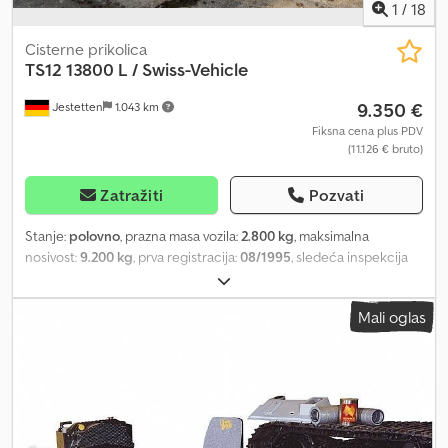
1
/
18
Cisterne prikolica
TS12 13800 L / Swiss-Vehicle
9.350 €
Jestetten
1.043 km
Fiksna cena plus PDV
(11.126 € bruto)
Zatražiti
Pozvati
Stanje:
polovno
, prazna masa vozila:
2.800 kg
, maksimalna
nosivost:
9.200 kg
, prva registracija:
08/1995
, sledeća inspekcija
(TÜV):
05/2016
, ukupna širina:
25.500 mm
, suspencija:
čelik
,
dimenzija gume:
295 / 80 R 22.5 / 8mm
, dimenzija prednje gume:
Mali oglas
295 / 80 R 22.5 / 8mm
, radna težina:
12.000 kg
,