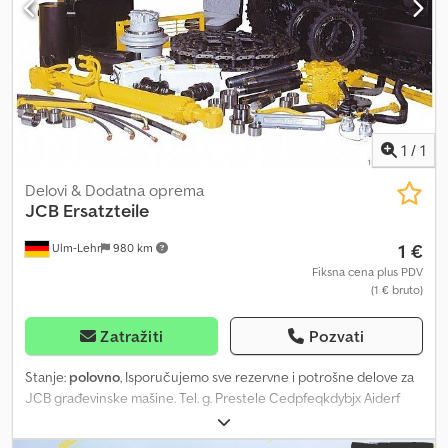
1
/
1
Delovi & Dodatna oprema
JCB
Ersatzteile
1 €
Ulm-Lehr
980 km
Fiksna cena plus PDV
(1 € bruto)
Zatražiti
Pozvati
Stanje:
polovno
, Isporučujemo sve rezervne i potrošne delove za
JCB građevinske mašine. Tel. g. Prestele Cedpfeqkdybjx Aiderf