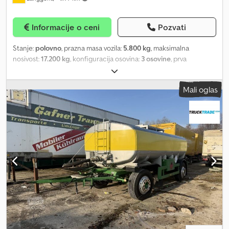
Informacije o ceni
Pozvati
Stanje:
polovno
, prazna masa vozila:
5.800 kg
, maksimalna
nosivost:
17.200 kg
, konfiguracija osovina:
3 osovine
, prva
registracija:
04/1984
, suspencija:
čelik
, boja:
ostalo
, tip prenosa:
ostalo
, kabina vozača:
ostalo
, emisioni razred:
nijedno
, 3-osovinska
Mali oglas
cisterna prikolica od prohroma - Proizvođač: T + A Beckum - Prva
registracija: 24.04.1984 - Broj osovina: 3 - Ogibljenje: lisnate opruge
- Tip osovine: BPW - Kočnice: doboš - Dužina: 10.300 mm - Širina:
2.500 mm - Visina: 3.250 mm - Masa prazna: 5.800 kg - Proizvođač
nadgradnje: T+A Beckum - Materijal rezervoara: prohrom -
Ukupna zapremina rezervoara: 18.390 l - Komore rezervoara: 3 -
Izolovana Cjdpjxtupwefx Aidorf