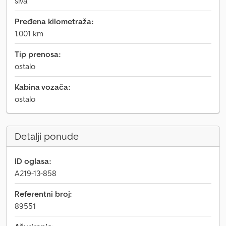
siva
Pređena kilometraža:
1.001 km
Tip prenosa:
ostalo
Kabina vozača:
ostalo
Detalji ponude
ID oglasa:
A219-13-858
Referentni broj:
89551