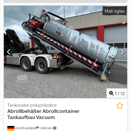
Mali oglas
1
/
12
Tenkovske poluprikolice
Abrollbehälter Abrollcontainer
Tankaufbau Vacuum
Kirchhundem
1.245 km