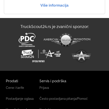
Više informacija
TruckScout24.rs je zvanični sponzor:
Prodati
Servis i podrška
Cene i tarife
Prijava
Postavljanje oglasa
Često postavljana pitanja/Pomoć