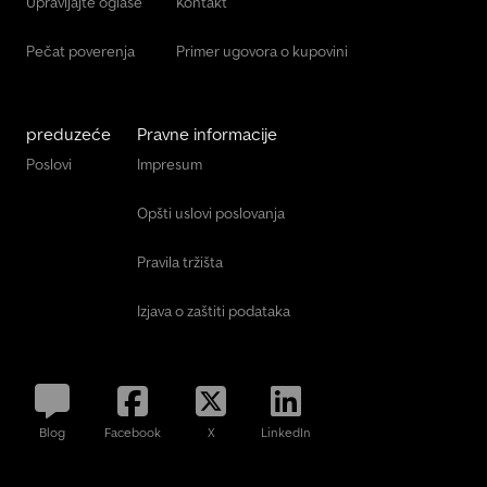
Upravljajte oglase
Kontakt
Pečat poverenja
Primer ugovora o kupovini
preduzeće
Pravne informacije
Poslovi
Impresum
Opšti uslovi poslovanja
Pravila tržišta
Izjava o zaštiti podataka
Blog
Facebook
X
LinkedIn