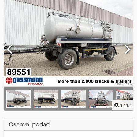
1
/
12
Osnovni podaci