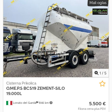
Mali oglas
1
/
5
Cisterna Prikolica
O.ME.P.S
BCS19 ZEMENT-SILO
19.000L
5.500 €
Lonato del Garda
846 km
Fiksna cena plus PDV