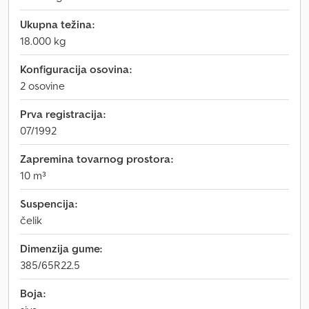
Ukupna težina:
18.000 kg
Konfiguracija osovina:
2 osovine
Prva registracija:
07/1992
Zapremina tovarnog prostora:
10 m³
Suspencija:
čelik
Dimenzija gume:
385/65R22.5
Boja: