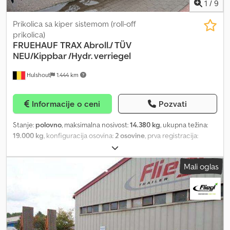
1
/
9
Prikolica sa kiper sistemom (roll-off
prikolica)
FRUEHAUF
TRAX Abroll./ TÜV
NEU/Kippbar /Hydr. verriegel
Hulshout
1.444 km
Informacije o ceni
Pozvati
Stanje:
polovno
, maksimalna nosivost:
14.380 kg
, ukupna težina:
19.000 kg
, konfiguracija osovina:
2 osovine
, prva registracija:
12/1998
, Oprema:
ABS
, TRAX kip prikolica za kontejnere Kipujuća!!!
Novi tehnički pregled!!! Gume 265/70R19,5 Hidrauličko
Mali oglas
zaključavanje Francuska registracija Vrlo dobro stanje Crjdpfx Ajy
T S Ugeidjf