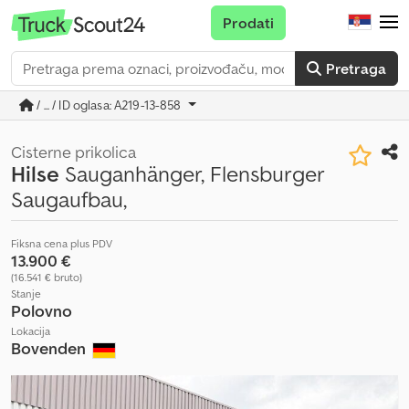
Prodati
Pretraga
/ ... / ID oglasa: A219-13-858
Cisterne prikolica
Hilse
Sauganhänger, Flensburger
Saugaufbau,
Fiksna cena plus PDV
13.900 €
(16.541 € bruto)
Stanje
Polovno
Lokacija
Bovenden