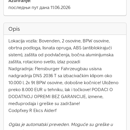
Ažuriranje:
последњи пут дана 11.06.2026
Opis
Lokacija vozila: Bovenden, 2 osovine, BPW osovine,
obrtna podloga, lisnata opruga, ABS (antiblokirajući
sistem), zaštita od podvlačenja, bočna aluminijumska
zaštita, rotaciono svetlo, izlaz pozadi
Nadgradnja: Flensburger Fahrzeugbau usisna
nadgradnja DNS 2036 T sa izbacivačkim klipom oko
10.000 l, 2x 9t BPW osovine, dobošne kočnice! Uloženo
preko 8.000 EUR u tehniku, lak i točkove! PODACI O
DODATNOJ OPREMI BEZ GARANCIJE, izmene,
međuprodaja i greške su zadržane!
Codpfxey R Ekcs Aiderf
Oglas je automatski preveden. Moguće su greške u