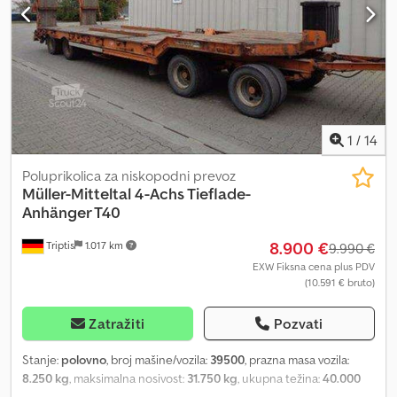
1
/
14
Poluprikolica za niskopodni prevoz
Müller-Mitteltal
4-Achs Tieflade-
Anhänger T40
8.900 €
Triptis
1.017 km
9.990 €
EXW Fiksna cena plus PDV
(10.591 € bruto)
Zatražiti
Pozvati
Stanje:
polovno
, broj mašine/vozila:
39500
, prazna masa vozila:
8.250 kg
, maksimalna nosivost:
31.750 kg
, ukupna težina:
40.000
kg
, konfiguracija osovina:
3 osovine
, prva registracija:
05/1995
,