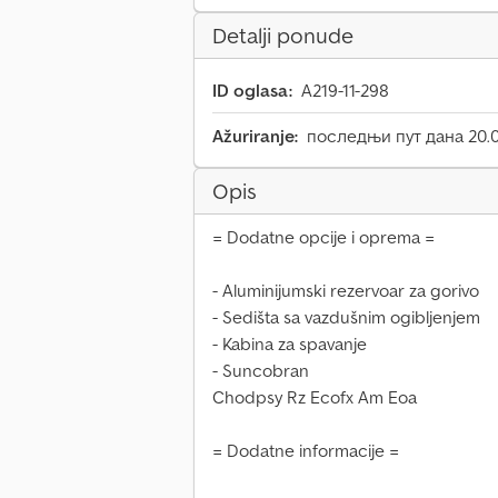
Detalji ponude
ID oglasa:
A219-11-298
Ažuriranje:
последњи пут дана 20.0
Opis
= Dodatne opcije i oprema =
- Aluminijumski rezervoar za gorivo
- Sedišta sa vazdušnim ogibljenjem
- Kabina za spavanje
- Suncobran
Chodpsy Rz Ecofx Am Eoa
= Dodatne informacije =