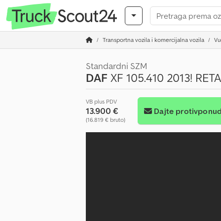
Transportna vozila i komercijalna vozila
Vu
Standardni SZM
DAF
XF 105.410 2013! RET
VB plus PDV
13.900 €
Dajte protivponu
(16.819 € bruto)