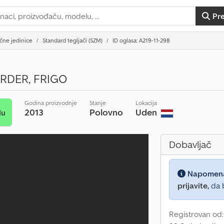
Pr
čne jedinice
Standard tegljači (SZM)
ID oglasa: A219-11-298
ARDER, FRIGO
Godina proizvodnje
Stanje
Lokacija
2013
Polovno
Uden
du
Dobavljač
Napomen
prijavite,
da b
Registrovan od: