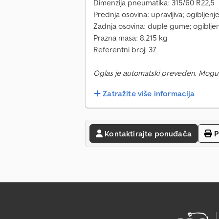
Dimenzija pneumatika: 315/60 R22,5
Prednja osovina: upravljiva; ogibljen
Zadnja osovina: duple gume; ogiblje
Prazna masa: 8.215 kg
Referentni broj: 37
Oglas je automatski preveden. Mogu
Zatražite više informacija
Kontaktirajte ponuđača
P