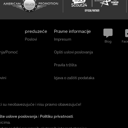
preduzeće
Pravne informacije
Poslovi
Impresum
Blog
Fac
anja/Pomoć
Opšti uslovi poslovanja
Pravila tržišta
vini
Izjava o zaštiti podataka
ici su neobavezujuće i nisu pravno obavezujuće!
te uslove poslovanja
i
Politiku privatnosti
.
icima.