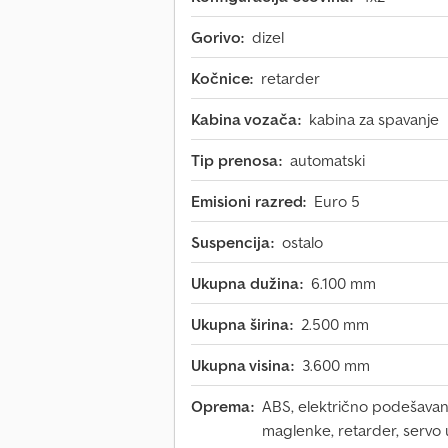
Gorivo:
dizel
Kočnice:
retarder
Kabina vozača:
kabina za spavanje
Tip prenosa:
automatski
Emisioni razred:
Euro 5
Suspencija:
ostalo
Ukupna dužina:
6.100 mm
Ukupna širina:
2.500 mm
Ukupna visina:
3.600 mm
Oprema:
ABS, električno podešavanje
maglenke, retarder, servo 