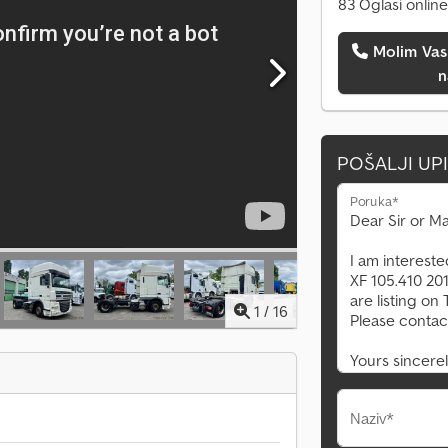
83 Oglasi online
Molim Vas da me pozovete
n
POŠALJI UP
Poruka*
1
/
16
Naziv*