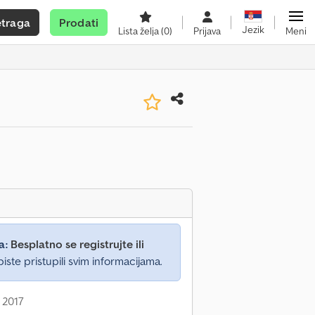
etraga
Prodati
Jezik
Lista želja
(0)
Prijava
Meni
a:
Besplatno se registrujte ili
iste pristupili svim informacijama.
 2017