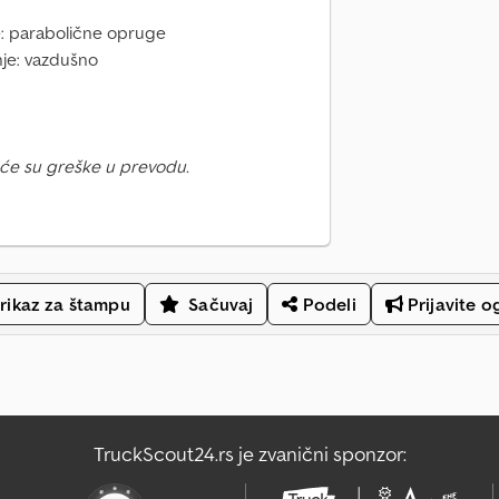
je: parabolične opruge
nje: vazdušno
će su greške u prevodu.
rikaz za štampu
Sačuvaj
Podeli
Prijavite o
TruckScout24.rs je zvanični sponzor: