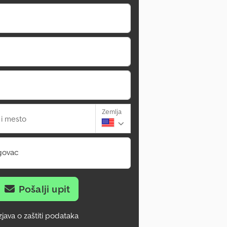
Zemlja
 i mesto
govac
Pošalji upit
zjava o zaštiti podataka