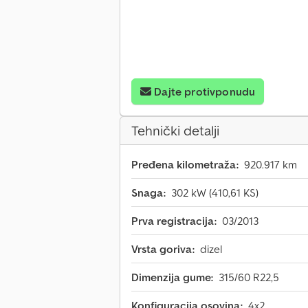
Dajte protivponudu
Tehnički detalji
Pređena kilometraža:
920.917 km
Snaga:
302 kW (410,61 KS)
Prva registracija:
03/2013
Vrsta goriva:
dizel
Dimenzija gume:
315/60 R22,5
Konfiguracija osovina:
4x2