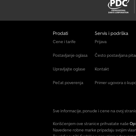
Prodati
Servis i podrška
Cene i tarife
Prijava
Postavljanje oglasa
Često postavljana pit
Upravljajte oglase
Kontakt
Pečat poverenja
Primer ugovora o kupo
Sve informacije, ponude i cene na ovoj stran
Korišćenjem ove stranice prihvatate naše
Opš
Navedene robne marke pripadaju svojim vlasn