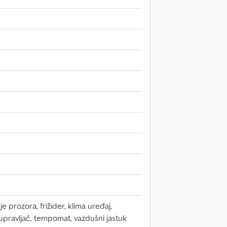
 prozora, frižider, klima uređaj,
upravljač, tempomat, vazdušni jastuk