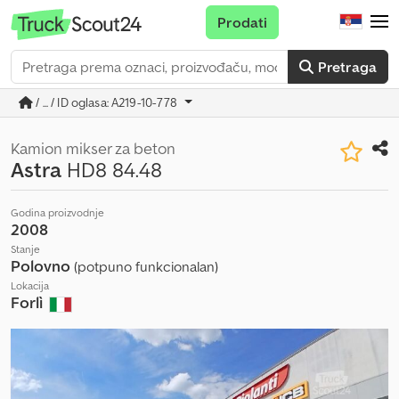
Prodati
Pretraga
/ ... / ID oglasa: A219-10-778
Kamion mikser za beton
Astra
HD8 84.48
Godina proizvodnje
2008
Stanje
Polovno
(potpuno funkcionalan)
Lokacija
Forlì