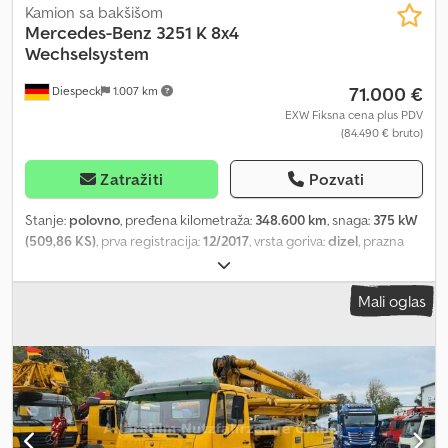
Kamion sa bakšišom
Mercedes-Benz
3251 K 8x4
Wechselsystem
71.000 €
Diespeck
1.007 km
EXW Fiksna cena plus PDV
(84.490 € bruto)
Zatražiti
Pozvati
Stanje:
polovno
, pređena kilometraža:
348.600 km
, snaga:
375 kW
(509,86 KS)
, prva registracija:
12/2017
, vrsta goriva:
dizel
, prazna
masa vozila:
14.500 kg
, ukupna težina:
32.000 kg
, dimenzija gume:
315/80 R22,5
, konfiguracija osovina:
8x4
, kočnice:
retarder
, boja:
Mali oglas
žuta
, tip prenosa:
automatski
, suspencija:
čelik-zrak
, Oprema:
ABS, diferencijalna blokada, dodatna prednja svetla, grejač za
parkiranje, kontrola proklizavanja, nizak nivo buke, retarder,
tempomat, vučna spojnica prikolice
, Rezervoar za ureo (AdBlue)
Zapremina motora 12.809 ccm Kuka za prikolicu (50 mm)
Hidraulika (pomoćni pogon) EBS Navigacioni sistem Euro 6 C
Nosivost 17.500 kg Automatska klima Dautel čelična okrugla