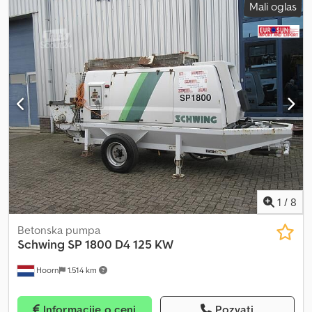
Mali oglas
mm
, ukupna visina:
4.000 mm
, zapremina tovarnog prostora:
9 m³
,
Godina proizvodnje:
2018
, Oprema:
ABS, centralno zaključavanje,
diferencijalna blokada, električno podesivo ogledalo,
električno podešavanje prozora, klima uređaj
, = Dodatne opcije
i oprema = - Klima uređaj - Radio - Klizni ili panoramski krov
Djdoynnw Eepfx Aa Iewa = Dodatne informacije = Upotrebljiv
materijal: beton Osovina 1: Dimenzije guma: 385/65 R22.5; Kočnice:
doboš kočnice; Vešanje: lisnato vešanje Osovina 2: Dimenzije
guma: 385/65 R22.5; Vešanje: lisnato vešanje Osovina 4: Dimenzije
guma: 315/80 R22.5; Vešanje: lisnato vešanje Prazna masa: 22.185 kg
Nosivost: 11.815 kg Najveća dozvoljena ukupna masa (zGG): 34.000
kg
1
/
8
Betonska pumpa
Schwing
SP 1800 D4 125 KW
Hoorn
1.514 km
Informacije o ceni
Pozvati