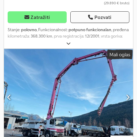
(29.890 € bruto)
Zatražiti
Pozvati
Stanje:
polovno
, Funkcionalnost:
potpuno funkcionalan
, pređena
kilometraža:
368.300 km
, prva registracija:
12/2001
, vrsta goriva:
dizel
, prazna masa vozila:
13.940 kg
, maksimalna nosivost:
33.000
kg
, stanje pneumatika:
50 procenat
, konfiguracija osovina:
6x4
,
Mali oglas
međuosovinsko rastojanje:
3.200 mm
, gorivo:
dizel
, kapacitet
rezervoara za gorivo:
400 l
, boja:
bela
, kabina vozača:
dnevna
kabina
, tip prenosa:
mehanički
, emisioni razred:
Euro 3
,
suspencija:
čelik
, broj sedišta:
2
, ukupna dužina:
8.445 mm
,
dozvoljeno opterećenje osovine (osovina 1):
8.000 kg
, dozvoljeno
opterećenje osovine (osovina 2):
13.000 kg
, dozvoljeno
opterećenje osovine (osovina 3):
13.000 kg
, zapremina tovarnog
prostora:
11 m³
, Godina proizvodnje:
2001
, Oprema:
ABS,
diferencijalna blokada, klima uređaj, registracija kamiona
, Astra
HD7-64.40 Cursor 13 CIFA mikser za beton 11m³ (Model RY1100) 6x4
lisnata opruga diferencijalna blokada 13T AP osovine ZF manuelni
menjač Dozvoljena ukupna masa 33.000kg - nosivost 19.060kg
Euro 3 ABS ukupna dužina kamiona 8,45m međuosovinsko