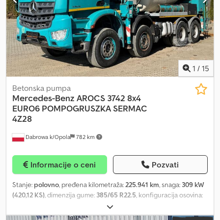
lisnate opruge Prazna masa: 24.760 kg Nosivost: 1.240 kg
Dozvoljena ukupna masa: 26.000 kg
1
/
15
Betonska pumpa
Mercedes-Benz
AROCS 3742 8x4
EURO6 POMPOGRUSZKA SERMAC
4Z28
Dabrowa k/Opola
782 km
Informacije o ceni
Pozvati
Stanje:
polovno
, pređena kilometraža:
225.941 km
, snaga:
309 kW
(420,12 KS)
, dimenzija gume:
385/65 R22.5
, konfiguracija osovina:
8x4
, boja:
zeleno
, tip prenosa:
automatski
, emisioni razred:
Euro 6
,
suspencija:
čelik
, ukupna dužina:
9.920 mm
, ukupna širina:
2.550