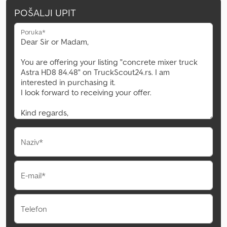
POŠALJI UPIT
Poruka*
Naziv*
E-mail*
Telefon