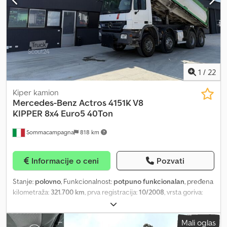
1
/
22
Kiper kamion
Mercedes-Benz
Actros 4151K V8
KIPPER 8x4 Euro5 40Ton
Sommacampagna
818 km
Informacije o ceni
Pozvati
Stanje:
polovno
, Funkcionalnost:
potpuno funkcionalan
, pređena
kilometraža:
321.700 km
, prva registracija:
10/2008
, vrsta goriva:
dizel
, prazna masa vozila:
16.200 kg
, maksimalna nosivost:
23.800
kg
, ukupna težina:
40.000 kg
, dimenzija gume:
13R22.5
, stanje
Mali oglas
pneumatika:
40 procenat
, konfiguracija osovina:
8x4
,