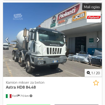
Mali oglas
1
/
20
Kamion mikser za beton
Astra
HD8 84.48
Forlì
713 km