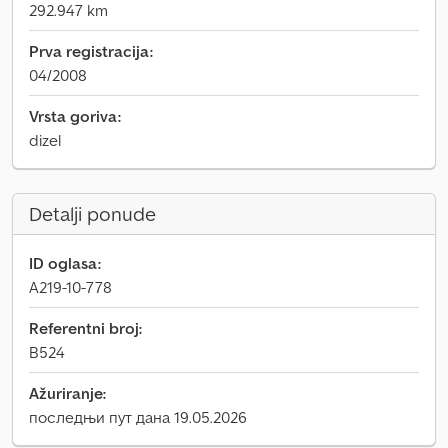
292.947 km
Prva registracija:
04/2008
Vrsta goriva:
dizel
Detalji ponude
ID oglasa:
A219-10-778
Referentni broj:
B524
Ažuriranje:
последњи пут дана 19.05.2026