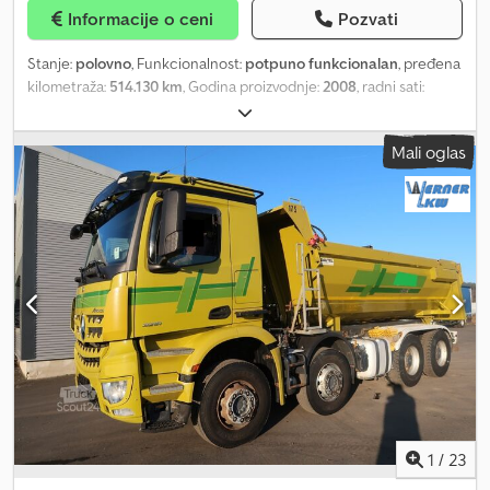
Informacije o ceni
Pozvati
Stanje:
polovno
, Funkcionalnost:
potpuno funkcionalan
, pređena
kilometraža:
514.130 km
, Godina proizvodnje:
2008
, radni sati:
23.245 h
, Kamion Astra HD8 84.48 8X4 480 KS, Euro 4 Ručni
menjač Klima, električni prozori, radio Nadogradnja: Betonska
Mali oglas
mešalica Imer LT 10.7, 10 m³ Godina proizvodnje nadogradnje: 2008
Pokreće ga pomoćni motor Radni sati pomoćnog motora: 23245
Dozvoljena ukupna masa: 40 tona Gume: 1. 30%, 2. 30%, 3. 30%, 4.
30% Dsdszr Nfdjpfx Aa Iowa Pređeni kilometri: 514130 Prva
registracija: 27.06.2008
1
/
23