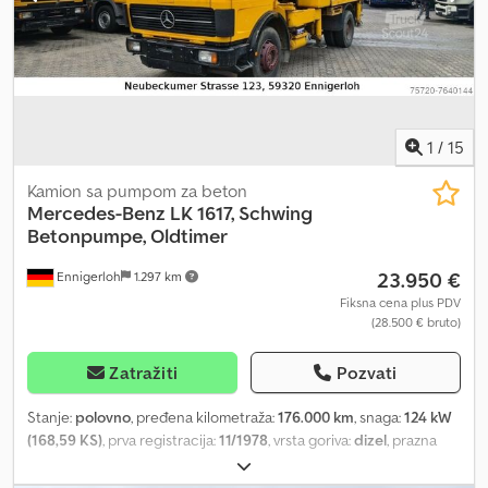
kiperska korpa Hidraulična zadnja vrata, klatna Sedlasta ploča
Preklopiva zaštita od podletanja Sunčana zavesa Dodpfxsvk Un So
Aa Iswa Rotaciona svetla Vazduh i struja za prikolicu Težine:
Dozvoljeno opterećenje SDAH: 18.000 kg Dozvoljeno opterećenje
prikolice: 55.000 kg Ukupna dozvoljena masa voza: 68.000 kg
Prazna težina tegljača: 11.990 kg Ukupna dozvoljena masa voza:
64.000 kg Zadržavamo pravo na greške.
1
/
15
Kamion sa pumpom za beton
Mercedes-Benz
LK 1617, Schwing
Betonpumpe, Oldtimer
23.950 €
Ennigerloh
1.297 km
Fiksna cena plus PDV
(28.500 € bruto)
Zatražiti
Pozvati
Stanje:
polovno
, pređena kilometraža:
176.000 km
, snaga:
124 kW
(168,59 KS)
, prva registracija:
11/1978
, vrsta goriva:
dizel
, prazna
masa vozila:
16.000 kg
, ukupna težina:
16.000 kg
, dimenzija gume:
7.50x22.5
, konfiguracija osovina:
4x2
, gorivo:
dizel
, boja:
žuta
,