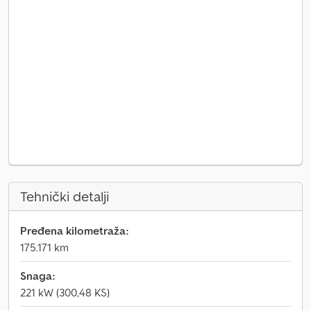
Tehnički detalji
Pređena kilometraža:
175.171 km
Snaga:
221 kW (300,48 KS)