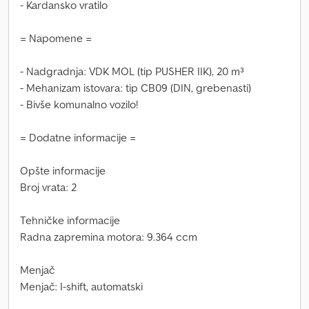
- Kardansko vratilo
= Napomene =
- Nadgradnja: VDK MOL (tip PUSHER IIK), 20 m³
- Mehanizam istovara: tip CB09 (DIN, grebenasti)
- Bivše komunalno vozilo!
= Dodatne informacije =
Opšte informacije
Broj vrata: 2
Tehničke informacije
Radna zapremina motora: 9.364 ccm
Menjač
Menjač: I-shift, automatski