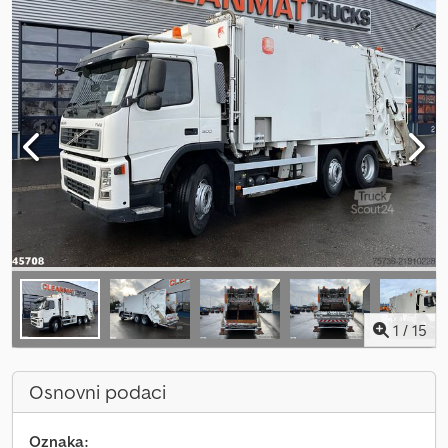
1
/
15
Osnovni podaci
Oznaka: