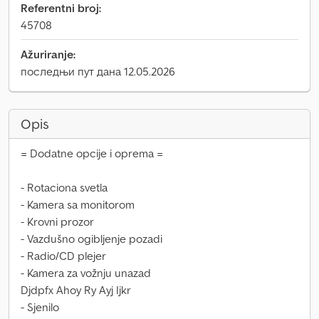
Referentni broj:
45708
Ažuriranje:
последњи пут дана 12.05.2026
Opis
= Dodatne opcije i oprema =
- Rotaciona svetla
- Kamera sa monitorom
- Krovni prozor
- Vazdušno ogibljenje pozadi
- Radio/CD plejer
- Kamera za vožnju unazad
Djdpfx Ahoy Ry Ayj Ijkr
- Sjenilo