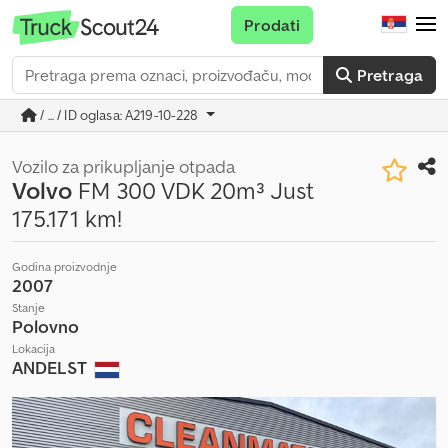
Prodati
Pretraga
/ ... / ID oglasa: A219-10-228
Vozilo za prikupljanje otpada
Volvo
FM 300 VDK 20m³ Just
175.171 km!
Godina proizvodnje
2007
Stanje
Polovno
Lokacija
ANDELST