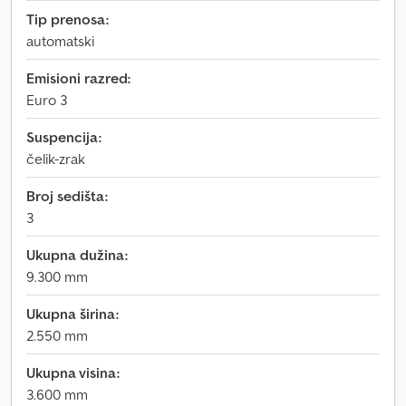
Tip prenosa:
automatski
Emisioni razred:
Euro 3
Suspencija:
čelik-zrak
Broj sedišta:
3
Ukupna dužina:
9.300 mm
Ukupna širina:
2.550 mm
Ukupna visina:
3.600 mm