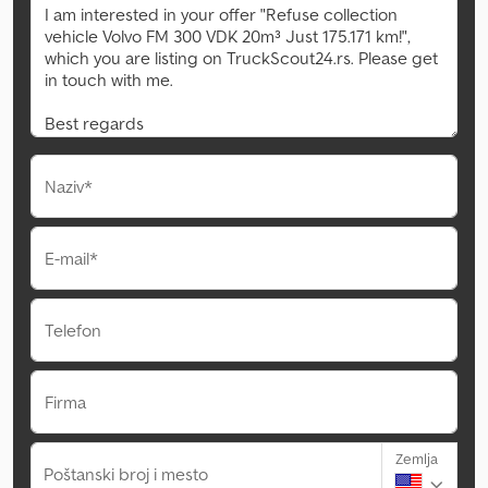
Naziv*
E-mail*
Telefon
Firma
Zemlja
Poštanski broj i mesto