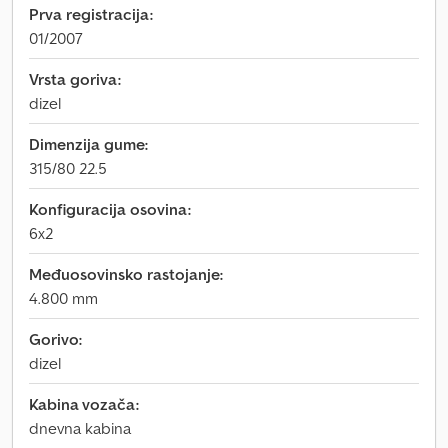
Prva registracija:
01/2007
Vrsta goriva:
dizel
Dimenzija gume:
315/80 22.5
Konfiguracija osovina:
6x2
Međuosovinsko rastojanje:
4.800 mm
Gorivo:
dizel
Kabina vozača:
dnevna kabina