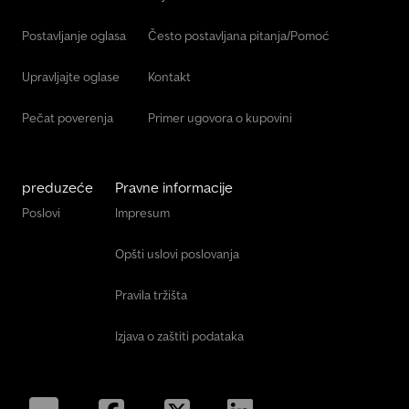
Postavljanje oglasa
Često postavljana pitanja/Pomoć
Upravljajte oglase
Kontakt
Pečat poverenja
Primer ugovora o kupovini
preduzeće
Pravne informacije
Poslovi
Impresum
Opšti uslovi poslovanja
Pravila tržišta
Izjava o zaštiti podataka