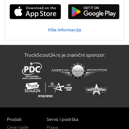
Više informacija
TruckScout24.rs je zvanični sponzor:
Prodati
Servis i podrška
Cene i tarife
Prijava