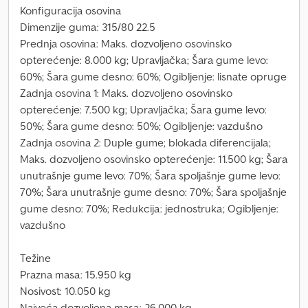
Konfiguracija osovina
Dimenzije guma: 315/80 22.5
Prednja osovina: Maks. dozvoljeno osovinsko
opterećenje: 8.000 kg; Upravljačka; Šara gume levo:
60%; Šara gume desno: 60%; Ogibljenje: lisnate opruge
Zadnja osovina 1: Maks. dozvoljeno osovinsko
opterećenje: 7.500 kg; Upravljačka; Šara gume levo:
50%; Šara gume desno: 50%; Ogibljenje: vazdušno
Zadnja osovina 2: Duple gume; blokada diferencijala;
Maks. dozvoljeno osovinsko opterećenje: 11.500 kg; Šara
unutrašnje gume levo: 70%; Šara spoljašnje gume levo:
70%; Šara unutrašnje gume desno: 70%; Šara spoljašnje
gume desno: 70%; Redukcija: jednostruka; Ogibljenje:
vazdušno
Težine
Prazna masa: 15.950 kg
Nosivost: 10.050 kg
Najveća dozvoljena masa: 26.000 kg