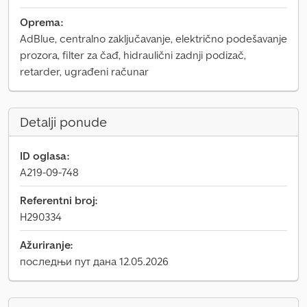
Oprema:
AdBlue, centralno zaključavanje, električno podešavanje
prozora, filter za čađ, hidraulični zadnji podizač,
retarder, ugrađeni računar
Detalji ponude
ID oglasa:
A219-09-748
Referentni broj:
H290334
Ažuriranje:
последњи пут дана 12.05.2026