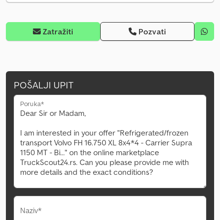
Zatražiti
Pozvati
POŠALJI UPIT
Poruka*
Naziv*