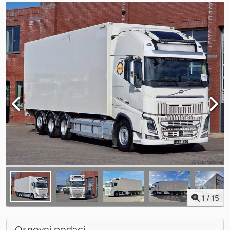
1
/
15
Osnovni podaci