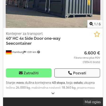
1
/
6
Kontejner za transport
40' HC 4x Side Door one-way
Seecontainer
6.600 €
Hamburg
1.331 km
Fiksna cena plus PDV
(7.854 € bruto)
Zatražiti
Pozvati
Stanje:
novo
, dužina kontejnera:
40 stopa
, boja:
ostalo
, ukupna
težina:
24.000 kg
, maksimalna nosivost:
18.340 kg
, prazna masa
vozila:
5.660 kg
, zapremina tovarnog prostora:
67 m³
, širina
utovarnog prostora:
2.288 mm
, dužina tovarnog prostora:
12.032
Mali oglas
mm
, visina tovarnog prostora:
2.453 mm
, KONTEJNERI ZA MORE