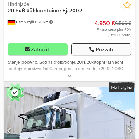
Hladnjače
20 Fuß Kühlcontainer Bj. 2002
4.950 €
Hamburg
1.326 km
6.500 €
Fiksna cena plus PDV
(5.890 € bruto)
Zatražiti
Pozvati
Stanje:
polovno
, Godina proizvodnje:
2011
, 20-stopni rashladni
kontejner, proizvođač Carrier, godina proizvodnje 2002, NОВО
farbano u boji RAL9003. Praktična veličina za skladištenje robe,
idealno za ograničene prostore. Pogodno za upotrebu u
Mali oglas
zatvorenom i na otvorenom prostoru. Možemo izraditi bilo koju
željenu veličinu po narudžbi. Slobodno se raspitajte! Prikazane
slike služe samo kao primer, stvarni proizvod može se razlikovati.
IZNAJMLJIVANJE je takođe moguće: od 10,00 EUR / dan.
TEHNIČKE KARAKTERISTIKE: Tip poda: T-pod Napajanje: 380/440 V,
32A, 50Hz / 60Hz sa 5-polnim CEE utikačem za upotrebu na mreži
Unutrašnjost: iz nerđajućeg čelika / aluminijuma, pogodno za
prehrambene proizvode Prosečna potrošnja energije: 3-8 kWh