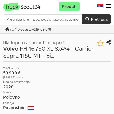
Prodati
Pretraga
/ ... / ID oglasa: A219-09-748
Hladnjača i zamrznuti transport
Volvo
FH 16.750 XL 8x4*4 - Carrier
Supra 1150 MT - Bi...
VB plus PDV
59.900 €
(72.479 € bruto)
Godina proizvodnje
2020
Stanje
Polovno
Lokacija
Ravenstein