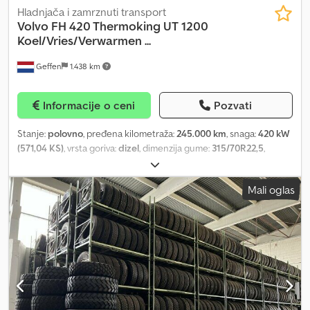
Hladnjača i zamrznuti transport
Volvo
FH 420 Thermoking UT 1200
Koel/Vries/Verwarmen ...
Geffen
1.438 km
Informacije o ceni
Pozvati
Stanje:
polovno
, pređena kilometraža:
245.000 km
, snaga:
420 kW
(571,04 KS)
, vrsta goriva:
dizel
, dimenzija gume:
315/70R22,5
,
konfiguracija osovina:
4x2
, međuosovinsko rastojanje:
5.200 mm
,
gorivo:
dizel
, kočnice:
kočenje motorom
, boja:
bela
, kabina
Mali oglas
vozača:
kabina za spavanje
, tip prenosa:
automatski
, emisioni
razred:
Euro 6
, suspencija:
vazduh
, dužina tovarnog prostora:
6.850 mm
, širina utovarnog prostora:
2.470 mm
, visina tovarnog
prostora:
2.600 mm
, Godina proizvodnje:
2022
, Oprema:
ABS,
centralno zaključavanje, električno podesivo ogledalo,
električno podešavanje prozora, hidraulični zadnji podizač,
klima uređaj, kontrola proklizavanja, maglenke, navigacioni
sistem, spojler, tempomat, vučna spojnica prikolice
, Opšti
podaci Godina proizvodnje: 2022 Konfiguracija osovina Dimenzije