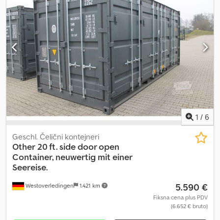
odgovarajuće felne na lageru, vidi -8724-. Informacije o dodatnoj
Prohromska kutija 2 komada Rezervni točak 100%
opremi su bez garancije, zadržavamo pravo na izmene,
međuprodaju i greške! Djdpfx Ansi Rlhvolokr
1
/
6
Geschl. Čelični kontejneri
Other
20 ft. side door open
Container, neuwertig mit einer
Seereise.
5.590 €
Westoverledingen
1.421 km
Fiksna cena plus PDV
(6.652 € bruto)