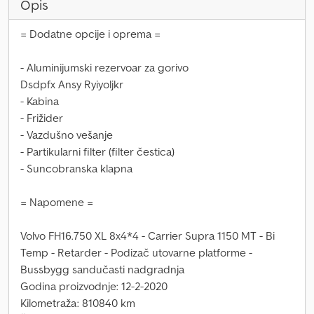
Opis
= Dodatne opcije i oprema =
- Aluminijumski rezervoar za gorivo
Dsdpfx Ansy Ryiyoljkr
- Kabina
- Frižider
- Vazdušno vešanje
- Partikularni filter (filter čestica)
- Suncobranska klapna
= Napomene =
Volvo FH16.750 XL 8x4*4 - Carrier Supra 1150 MT - Bi
Temp - Retarder - Podizač utovarne platforme -
Bussbygg sandučasti nadgradnja
Godina proizvodnje: 12-2-2020
Kilometraža: 810840 km