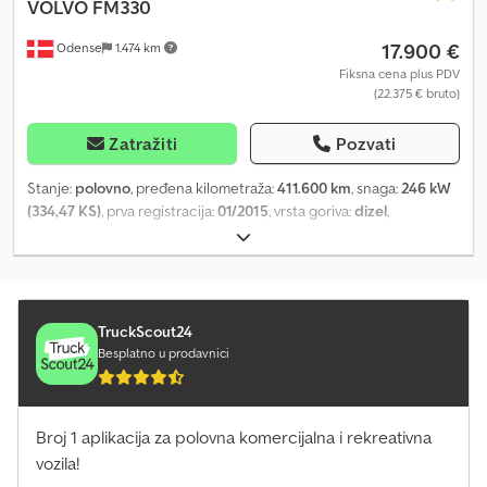
VOLVO
FM330
17.900 €
Odense
1.474 km
Fiksna cena plus PDV
(22.375 € bruto)
Zatražiti
Pozvati
Stanje:
polovno
, pređena kilometraža:
411.600 km
, snaga:
246 kW
(334,47 KS)
, prva registracija:
01/2015
, vrsta goriva:
dizel
,
konfiguracija osovina:
3 osovine
, tip prenosa:
automatski
, emisioni
razred:
Euro 6
, Godina proizvodnje:
2015
, Oprema:
ABS
,
TruckScout24
Besplatno u prodavnici
Broj 1 aplikacija za polovna komercijalna i rekreativna
vozila!