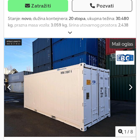
Zatražiti
Pozvati
Stanje:
novo
, dužina kontejnera:
20 stopa
, ukupna težina:
30.480
kg
, prazna masa vozila:
3.059 kg
, širina utovarnog prostora:
2.438
mm
, dužina tovarnog prostora:
6.058 mm
, visina tovarnog
prostora:
2.591 mm
, 20-stopni kontejner sa bočnim otvorom, u
Mali oglas
odličnom stanju, prevezen morem. Usled transporta morem, mogu
da postoje manja oštećenja i ogrebotine. Dodpfx Asp R Nnbenlekr
Jedna kratka i jedna duga strana se otvaraju. Spoljašnje dimenzije:
približno D x Š x V 6,06 m x 2,44 m x 2,59 m Unutrašnje dimenzije:
približno D x Š x V 5,89 m x 2,28 m x 2,39 m Dimenzije otvora male
dvokrilne vrata: Š x V, približno 2,20 m x 2,14 m Dimenzije otvora
duže strane: Š x V, približno 5,80 m x 2,14 m Sopstvena težina:
približno 3060 kg, maksimalna nosivost: 27420 kg Izvedba sa
džepovima za viljuškar i pocinkovanim šipkama za zaključavanje.
Izgled: „look box“, pod od drveta, unutrašnja boja: siva Može se
slagati do 8 komada, spoljašnja boja: RAL: 7024, grafitno siva. Cena
po dogovoru, uključujući utovar u D-26810 Vestoverledingen. Za
upite, molimo da navedete naziv firme i, ako je potrebno, adresu
za isporuku, nakon čega ćemo poslati individualnu ponudu.
1
/
8