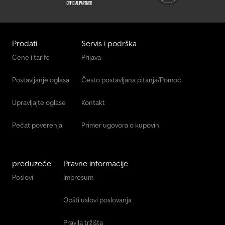
Prodati
Servis i podrška
Cene i tarife
Prijava
Postavljanje oglasa
Često postavljana pitanja/Pomoć
Upravljajte oglase
Kontakt
Pečat poverenja
Primer ugovora o kupovini
preduzeće
Pravne informacije
Poslovi
Impresum
Opšti uslovi poslovanja
Pravila tržišta