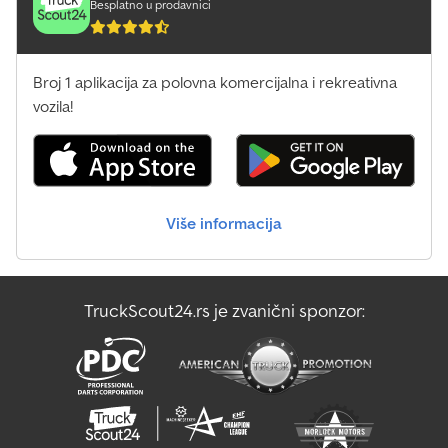
Besplatno u prodavnici
Broj 1 aplikacija za polovna komercijalna i rekreativna
vozila!
Više informacija
TruckScout24.rs je zvanični sponzor: