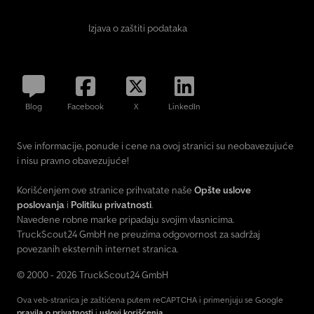
Izjava o zaštiti podataka
Blog
Facebook
X
LinkedIn
Sve informacije, ponude i cene na ovoj stranici su neobavezujuće
i nisu pravno obavezujuće!
Korišćenjem ove stranice prihvatate naše
Opšte uslove
poslovanja
i
Politiku privatnosti
.
Navedene robne marke pripadaju svojim vlasnicima.
TruckScout24 GmbH ne preuzima odgovornost za sadržaj
povezanih eksternih internet stranica.
© 2000 - 2026 TruckScout24 GmbH
Ova veb-stranica je zaštićena putem reCAPTCHA i primenjuju se Google
pravila o privatnosti
i
uslovi korišćenja
.