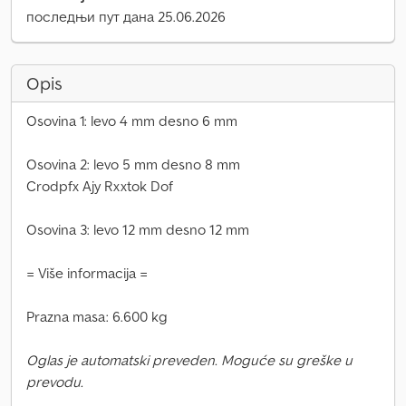
последњи пут дана 25.06.2026
Opis
Osovina 1: levo 4 mm desno 6 mm
Osovina 2: levo 5 mm desno 8 mm
Crodpfx Ajy Rxxtok Dof
Osovina 3: levo 12 mm desno 12 mm
= Više informacija =
Prazna masa: 6.600 kg
Oglas je automatski preveden. Moguće su greške u
prevodu.