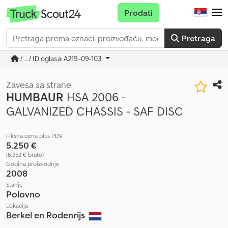
Prodati
Pretraga
/ ... / ID oglasa: A219-09-103
Zavesa sa strane
HUMBAUR
HSA 2006 -
GALVANIZED CHASSIS - SAF DISC
Fiksna cena plus PDV
5.250 €
(6.352 € bruto)
Godina proizvodnje
2008
Stanje
Polovno
Lokacija
Berkel en Rodenrijs