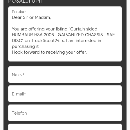
POŠALJI UPIT
Poruka*
Naziv*
E-mail*
Telefon