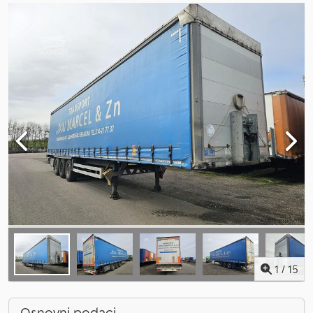
1
/
15
Osnovni podaci