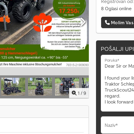
Registrovan od:
8 Oglasi online
Molim Vas
POŠALJI UP
Poruka*
1
/
9
Naziv*