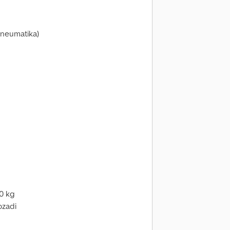
pneumatika)
1
00 kg
ozadi