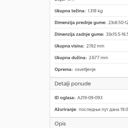
Ukupna težina:
1.318 kg
Dimenzija prednje gume:
23x8.50-1
Dimenzija zadnje gume:
33x15.5-16.
Ukupna visina:
2.192 mm
Ukupna dužina:
2.677 mm
Oprema:
osvetljenje
Detalji ponude
ID oglasa:
A219-09-093
Ažuriranje:
последњи пут дана 19.0
Opis