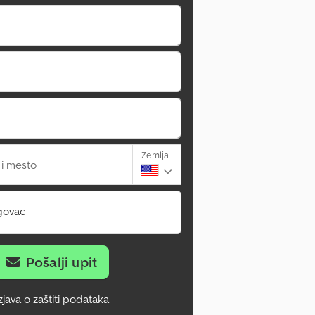
Zemlja
 i mesto
govac
Pošalji upit
zjava o zaštiti podataka