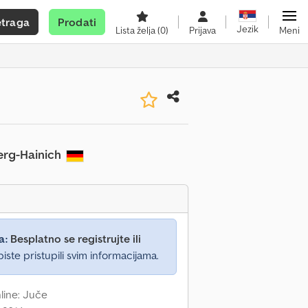
etraga
Prodati
Jezik
Lista želja
(0)
Prijava
Meni
erg-Hainich
a:
Besplatno se registrujte ili
iste pristupili svim informacijama.
nline: Juče