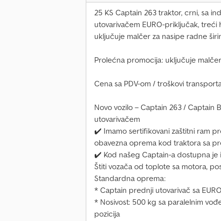
25 KS Captain 263 traktor, crni, sa i
utovarivačem EURO-priključak, treći h
uključuje malčer za nasipe radne širi
Prolećna promocija: uključuje malčer 
Cena sa PDV-om / troškovi transporta
Novo vozilo – Captain 263 / Captain 
utovarivačem
✔️ Imamo sertifikovani zaštitni ram p
obavezna oprema kod traktora sa pr
✔️ Kod našeg Captain-a dostupna je 
Štiti vozača od toplote sa motora, p
Standardna oprema:
* Captain prednji utovarivač sa EUR
* Nosivost: 500 kg sa paralelnim vođen
pozicija