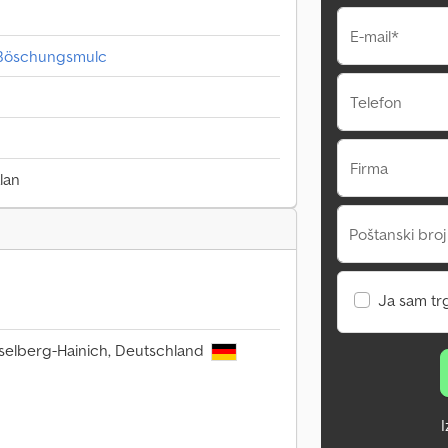
E-mail*
 Böschungsmulc
Telefon
Firma
lan
Poštanski broj
Ja sam tr
selberg-Hainich, Deutschland
I