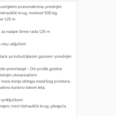
ndustrijskim pneumaticima, prednjim
idraulički krug, nosivost 500 kg,
ne 1,25 m
za nasipe širine rada 1,25 m
 nisu uključeni
Black sa industrijskom gumom i prednjim
rotiv prevrtanja! – Od prošle godine
ednjim utovarivačem.
i nova donja obloga vozačkog prostora.
osebno korisno tokom leta.
O-priključkom
jem, treći hidraulički krug, plivajuća