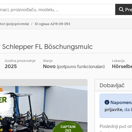
Pr
ktori (poljoprivreda)
ID oglasa: A219-09-093
r Schlepper FL Böschungsmulc
Godina proizvodnje
Stanje
Lokacija
2025
Novo
Hörselb
(potpuno funkcionalan)
Dobavljač
Napomen
prijavite,
da b
Poslednji put o