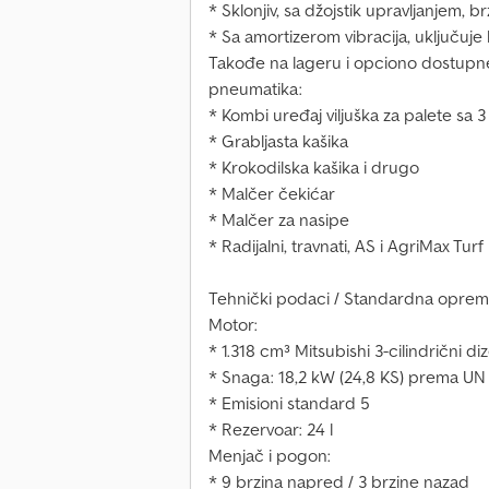
* Sklonjiv, sa džojstik upravljanjem,
* Sa amortizerom vibracija, uključuje
Takođe na lageru i opciono dostupne p
pneumatika:
* Kombi uređaj viljuška za palete sa 3
* Grabljasta kašika
* Krokodilska kašika i drugo
* Malčer čekićar
* Malčer za nasipe
* Radijalni, travnati, AS i AgriMax Tur
Tehnički podaci / Standardna oprema
Motor:
* 1.318 cm³ Mitsubishi 3-cilindrični diz
* Snaga: 18,2 kW (24,8 KS) prema UN
* Emisioni standard 5
* Rezervoar: 24 l
Menjač i pogon:
* 9 brzina napred / 3 brzine nazad