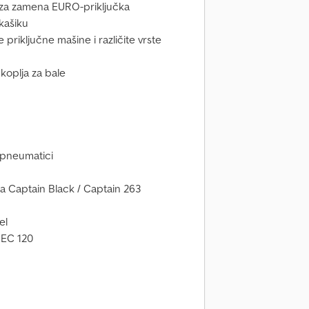
 brza zamena EURO-priključka
 kašiku
riključne mašine i različite vrste
 koplja za bale
f pneumatici
 Captain Black / Captain 263
el
 EC 120