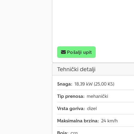
Pošalji upit
Tehnički detalji
Snaga:
18,39 kW (25,00 KS)
Tip prenosa:
mehanički
Vrsta goriva:
dizel
Maksimalna brzina:
24 km/h
Boja:
crn