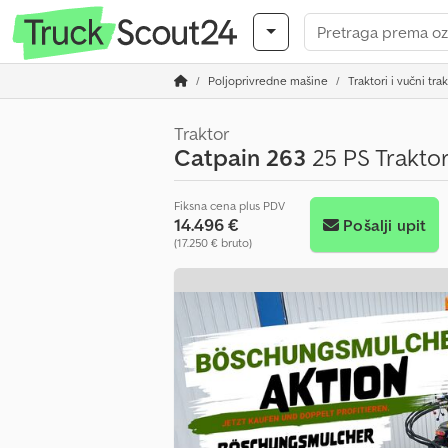
Poljoprivredne mašine
Traktori i vučni tra
Traktor
Catpain 263
25 PS Trakto
Fiksna cena plus PDV
14.496 €
Pošalji upit
(17.250 € bruto)