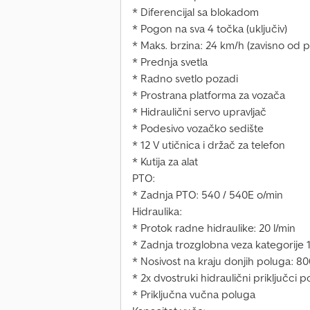
* Diferencijal sa blokadom
* Pogon na sva 4 točka (uključiv)
* Maks. brzina: 24 km/h (zavisno od 
* Prednja svetla
* Radno svetlo pozadi
* Prostrana platforma za vozača
* Hidraulični servo upravljač
* Podesivo vozačko sedište
* 12 V utičnica i držač za telefon
* Kutija za alat
PTO:
* Zadnja PTO: 540 / 540E o/min
Hidraulika:
* Protok radne hidraulike: 20 l/min
* Zadnja trozglobna veza kategorije 
* Nosivost na kraju donjih poluga: 8
* 2x dvostruki hidraulični priključci p
* Priključna vučna poluga