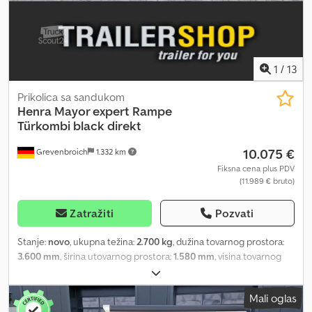
štedi gorivo. Dostupna u različitim verzijama. Trailershop vam nudi
jedinstvenu Henra Major xpert po povoljnoj ceni, uz kratkoročnu
dostupnost od 2025. godine. Novo vozilo, moguća faktura sa PDV-
om, garancija od strane specijalizovanog prodavca već 35 godina.
Autorska prava – zaštita robne marke 07.26 HE-1000037780
1
/
13
Prikolica sa sandukom
Henra
Mayor expert Rampe
Türkombi black direkt
10.075 €
Grevenbroich
1.332 km
Fiksna cena plus PDV
(11.989 € bruto)
Zatražiti
Pozvati
Stanje:
novo
, ukupna težina:
2.700 kg
, dužina tovarnog prostora:
3.600 mm
, širina utovarnog prostora:
1.580 mm
, visina tovarnog
prostora:
1.890 mm
, Godina proizvodnje:
2025
, Kupite ovu
prikolicu odmah? ANHÄNGERWIRTZ, maloprodajno mesto za vaše
Mali oglas
nove prikolice, nudi snažne brendove! Preko 850 novih prikolica