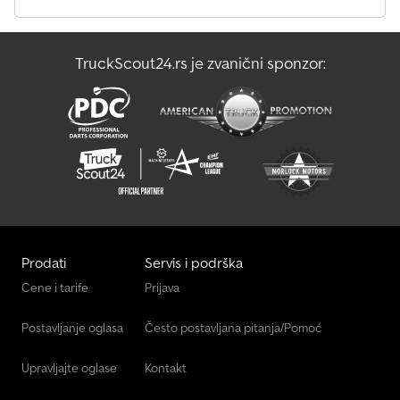
TruckScout24.rs je zvanični sponzor:
Prodati
Servis i podrška
Cene i tarife
Prijava
Postavljanje oglasa
Često postavljana pitanja/Pomoć
Upravljajte oglase
Kontakt