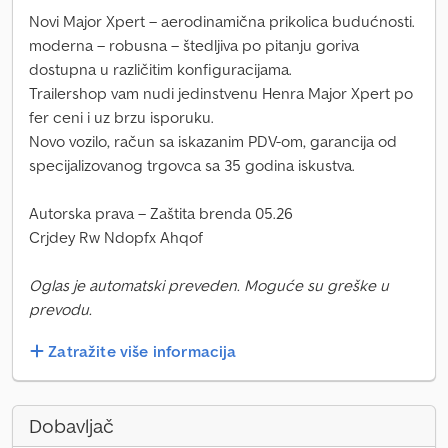
Novi Major Xpert – aerodinamična prikolica budućnosti.
moderna – robusna – štedljiva po pitanju goriva
dostupna u različitim konfiguracijama.
Trailershop vam nudi jedinstvenu Henra Major Xpert po
fer ceni i uz brzu isporuku.
Novo vozilo, račun sa iskazanim PDV-om, garancija od
specijalizovanog trgovca sa 35 godina iskustva.
Autorska prava – Zaštita brenda 05.26
Crjdey Rw Ndopfx Ahqof
Oglas je automatski preveden. Moguće su greške u
prevodu.
Zatražite više informacija
Dobavljač