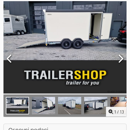
1
/
13
Osnovni podaci