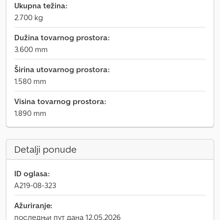
Ukupna težina:
2.700 kg
Dužina tovarnog prostora:
3.600 mm
Širina utovarnog prostora:
1.580 mm
Visina tovarnog prostora:
1.890 mm
Detalji ponude
ID oglasa:
A219-08-323
Ažuriranje:
последњи пут дана 12.05.2026