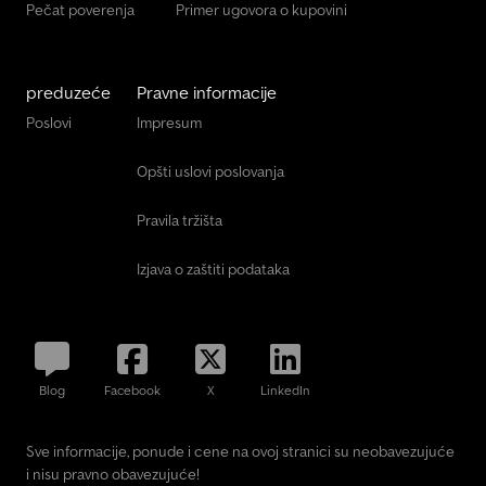
Pečat poverenja
Primer ugovora o kupovini
preduzeće
Pravne informacije
Poslovi
Impresum
Opšti uslovi poslovanja
Pravila tržišta
Izjava o zaštiti podataka
Blog
Facebook
X
LinkedIn
Sve informacije, ponude i cene na ovoj stranici su neobavezujuće
i nisu pravno obavezujuće!