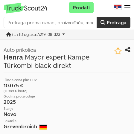
Prodati
Pretraga
/ ... / ID oglasa: A219-08-323
Auto prikolica
Henra
Mayor expert Rampe
Türkombi black direkt
Fiksna cena plus PDV
10.075 €
(11.989 € bruto)
Godina proizvodnje
2025
Stanje
Novo
Lokacija
Grevenbroich