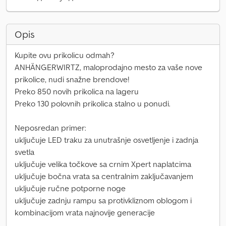
Opis
Kupite ovu prikolicu odmah?
ANHÄNGERWIRTZ, maloprodajno mesto za vaše nove
prikolice, nudi snažne brendove!
Preko 850 novih prikolica na lageru
Preko 130 polovnih prikolica stalno u ponudi.
Neposredan primer:
uključuje LED traku za unutrašnje osvetljenje i zadnja
svetla
uključuje velika točkove sa crnim Xpert naplatcima
uključuje bočna vrata sa centralnim zaključavanjem
uključuje ručne potporne noge
uključuje zadnju rampu sa protivkliznom oblogom i
kombinacijom vrata najnovije generacije