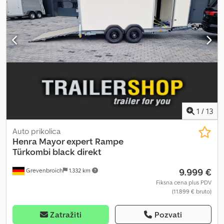
1
/
13
Auto prikolica
Henra
Mayor expert Rampe
Türkombi black direkt
9.999 €
Grevenbroich
1.332 km
Fiksna cena plus PDV
(11.899 € bruto)
Zatražiti
Pozvati