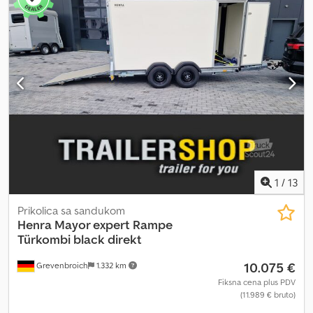
na lageru Preko 130 polovnih prikolica stalno u ponudi.
Neposredan primer: uključuje LED traku za unutrašnje osvetljenje
i zadnja svetla uključuje velika točkove sa crnim Xpert naplatcima
uključuje bočna vrata sa centralnim zaključavanjem uključuje
ručne potporne noge uključuje zadnju rampu sa protivkliznom
oblogom i kombinacijom vrata najnovije generacije Crsdpfx Ahjy
Ulkqeqsf Novi Major Xpert – aerodinamična prikolica budućnosti.
moderna – robusna – štedljiva po pitanju goriva dostupna u
različitim konfiguracijama. Trailershop vam nudi jedinstvenu
Henra Major Xpert po fer ceni i uz brzu isporuku. Novo vozilo,
račun sa iskazanim PDV-om, garancija od specijalizovanog trgovca
sa 35 godina iskustva. Autorska prava – Zaštita brenda 05.26
1
/
13
Prikolica sa sandukom
Henra
Mayor expert Rampe
Türkombi black direkt
10.075 €
Grevenbroich
1.332 km
Fiksna cena plus PDV
(11.989 € bruto)