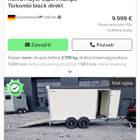
Türkombi black direkt
9.999 €
Grevenbroich
1.332 km
Fiksna cena plus PDV
(11.899 € bruto)
Zatražiti
Pozvati
Stanje:
novo
, ukupna težina:
2.700 kg
, dužina tovarnog prostora:
3.600 mm
, širina utovarnog prostora:
1.580 mm
, visina tovarnog
prostora:
1.890 mm
, Godina proizvodnje:
2025
, Da li želite da
kupite ovu prikolicu sada? ANHÄNGERWIRTZ, prodavnica gde
Mali oglas
možete pronaći prikolicu koju tražite, nudi kvalitetne proizvode
renomiranih proizvođača! Preko 850 novih prikolica na lageru.
Cedpfxozmrm To Ahqjrf Preko 130 polovnih prikolica uvek
dostupno. Primer, bez obaveze: Uključujući LED unutrašnje svetlo i
zadnja svetla. Uključujući velike gume, crne felne xpert.
Uključujući bočna vrata sa centralnom bravom. Uključujući
oslonce sa ručicom. Uključujući zadnju rampu sa protukliznom
površinom i kombinaciju vrata najnovije generacije. Nova Major
xpert, aerodinamična prikolica budućnosti. Moderna – robusna –