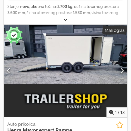
Stanje:
novo
, ukupna težina:
2.700 kg
, dužina tovarnog prostora:
3.600 mm
, širina utovarnog prostora:
1.580 mm
, visina tovarnog
prostora:
1.890 mm
, Godina proizvodnje:
2025
, Da li želite da
kupite ovu prikolicu sada? ANHÄNGERWIRTZ, vaš prodajni centar
Mali oglas
za nove prikolice, nudi kvalitetne proizvode renomiranih
proizvođača! Više od 850 novih prikolica na lageru. Više od 130
polovnih prikolica u stalnoj ponudi. Primer bez obaveze:
Uključujući LED svetla za unutrašnjost i zadnja svetla. Uključujući
velike gume i crne felne xpert. Uključujući bočna vrata sa
centralnom bravom. Uključujući podesive oslonce. Uključujući
zadnju rampu sa protukliznom površinom i najnoviju generaciju
kombinovanih vrata. Nova Major xpert, aerodinamična prikolica
budućnosti. Moderna – robusna – štedi gorivo. Dostupna u
različitim konfiguracijama. Trailershop vam nudi jedinstvenu
Henra Major xpert po povoljnoj ceni, uz kratak rok isporuke. Nova
vozila, sa računom i PDV-om, garancija od ovlašćenog prodavca
već 35 godina. Codpfszmrndjx Ahqjrf Autorska prava – zaštita
marke, 07.26, broj artikla: HE-1000037780.
1
/
13
Auto prikolica
Henra
Mayor expert Rampe