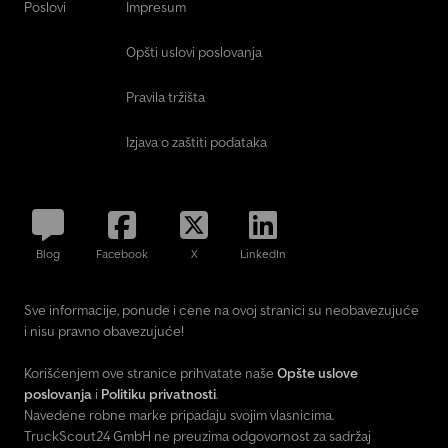
Poslovi
Impresum
Opšti uslovi poslovanja
Pravila tržišta
Izjava o zaštiti podataka
Blog
Facebook
X
LinkedIn
Sve informacije, ponude i cene na ovoj stranici su neobavezujuće
i nisu pravno obavezujuće!
Korišćenjem ove stranice prihvatate naše
Opšte uslove
poslovanja
i
Politiku privatnosti
.
Navedene robne marke pripadaju svojim vlasnicima.
TruckScout24 GmbH ne preuzima odgovornost za sadržaj