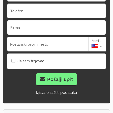
Telefon
Firma
Zemlja
Poštanski broj i mesto
Ja sam trgovac
Pošalji upit
Izjava o zaštiti podataka