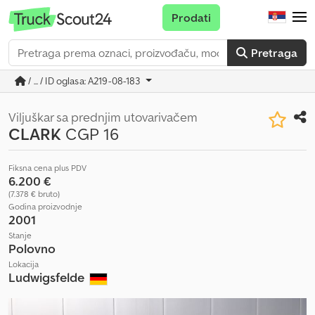
Prodati
Pretraga
/ ... / ID oglasa: A219-08-183
Viljuškar sa prednjim utovarivačem
CLARK
CGP 16
Fiksna cena plus PDV
6.200 €
(7.378 € bruto)
Godina proizvodnje
2001
Stanje
Polovno
Lokacija
Ludwigsfelde