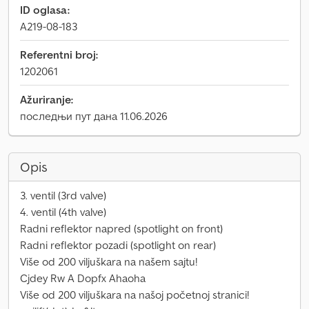
ID oglasa:
A219-08-183
Referentni broj:
1202061
Ažuriranje:
последњи пут дана 11.06.2026
Opis
3. ventil (3rd valve)
4. ventil (4th valve)
Radni reflektor napred (spotlight on front)
Radni reflektor pozadi (spotlight on rear)
Više od 200 viljuškara na našem sajtu!
Cjdey Rw A Dopfx Ahaoha
Više od 200 viljuškara na našoj početnoj stranici!