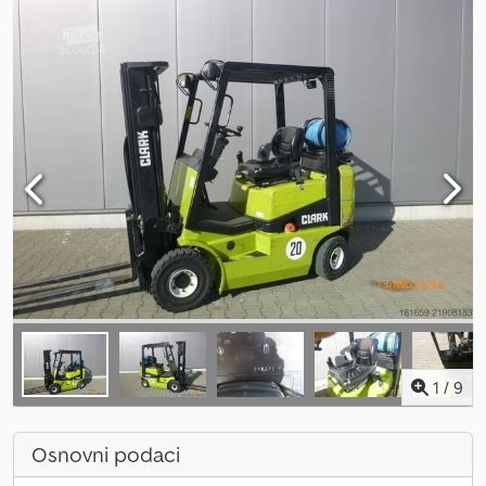
1
/
9
Osnovni podaci