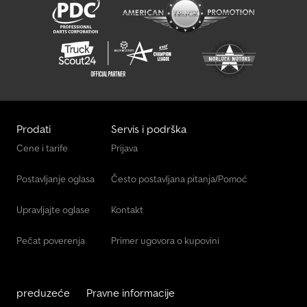
Prodati
Servis i podrška
Cene i tarife
Prijava
Postavljanje oglasa
Često postavljana pitanja/Pomoć
Upravljajte oglase
Kontakt
Pečat poverenja
Primer ugovora o kupovini
preduzeće
Pravne informacije