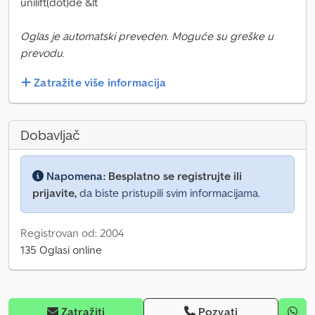
unilift(dot)de &lt
Oglas je automatski preveden. Moguće su greške u
prevodu.
Zatražite više informacija
Dobavljač
Napomena:
Besplatno se registrujte ili
prijavite,
da biste pristupili svim informacijama.
Registrovan od: 2004
135 Oglasi online
Zatražiti
Pozvati