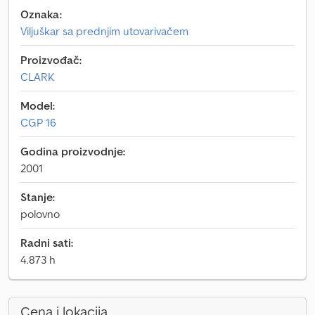
Oznaka:
Viljuškar sa prednjim utovarivačem
Proizvođač:
CLARK
Model:
CGP 16
Godina proizvodnje:
2001
Stanje:
polovno
Radni sati:
4.873 h
Cena i lokacija