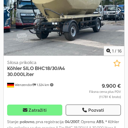
Dvoosovinska siloska prikolica za rasute i praškaste materijale, sa 4
otvora (domdeckel), zapremine oko 31 m³. Ispitivanje pritiska
rezervoara obnovljeno u junu 2022! Sledeći spoljašnji pregled:
03/2024! Sledeći unutrašnji pregled: 03/2026! Podaci o dodatnoj
opremi bez garancije, zadržavamo pravo na izmene, međuprodaju
i greške!
1
/
16
Silosa prikolica
Köhler SILO BHC18/30/A4
30.000Liter
9.900 €
Wenzendorf
1.324 km
Fiksna cena plus PDV
(11.781 € bruto)
Zatražiti
Pozvati
Stanje:
polovno
, prva registracija:
04/2007
, Oprema:
ABS
, * Köhler
silo-prikolica sa dve osovine * Tip BHC 18/30/4A * 30.000 litara *