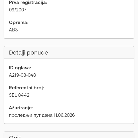
Prva registracija:
09/2007
Oprema:
ABS
Detalji ponude
ID oglasa:
A219-08-048
Referentni broj:
SEL 8442
Ažuriranje:
последњи пут дана 11.06.2026
Opis