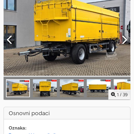
1
/
39
Osnovni podaci
Oznaka: