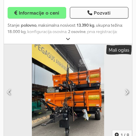
Informacije o ceni
Pozvati
Stanje:
polovno
, maksimalna nosivost:
13.390 kg
, ukupna težina:
18.000 kg
, konfiguracija osovina:
2 osovine
, prva registracija:
10/2000
, sledeća inspekcija (TÜV):
10/2026
, Schwarzmüller
trostrani kiper u dobrom stanju ---- Tehničke specifikacije: Opšte:
Mali oglas
* Dozvoljeno opterećenje prednje osovine: 9.000 kg * Dozvoljeno
opterećenje zadnje osovine: 9.000 kg Kabina: * Frižider: Ne Motor:
* AdBlue: Da Menjač: * Retarder: Ne Šasija: * Vešanje: vazdušno
vešanje * Aluminijumske felne: Ne * Podizna osovina: Ne *
Upravljačka osovina: Ne * Dozvoljeno opterećenje po osovini:
9.000 kg Sedlo: * Snižena tačka za prikolicu: Ne Dokumentacija: *
Neto masa: 4.600 kg * Tehnički pregled važi do: 10/2026 Dcedpfx
Agsy Rwpwjlek
1
/
8