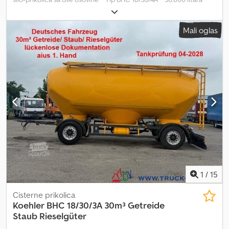
Vazdušno ogibljenje * EBS * ABS Dodpewyrrlofx Aglock
Mali oglas
1
/
15
Cisterne prikolica
Koehler
BHC 18/30/3A 30m³ Getreide
Staub Rieselgüter