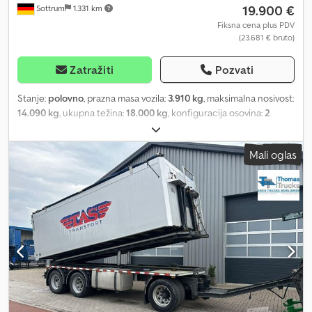
19.900 €
Sottrum
1.331 km
Fiksna cena plus PDV
(23.681 € bruto)
Zatražiti
Pozvati
Stanje:
polovno
, prazna masa vozila:
3.910 kg
, maksimalna nosivost:
14.090 kg
, ukupna težina:
18.000 kg
, konfiguracija osovina:
2
osovine
, prva registracija:
08/2013
, zapremina tovarnog prostora:
30 m³
, tip prenosa:
ostalo
, kabina vozača:
ostalo
, Oprema:
ABS
, *
Mali oglas
Nemačko vozilo * Prva ruka * Kompletna dokumentacija sa svim
izveštajima o ispitivanjima dostupna * 30m³, 3 komore Dcsdpfx
Aezinhljglek * Pogodno za sva žitarska brašna, prahaste i rasute
materijale * Istovar kroz pod * 3 gornja poklopca * Unutrašnja
inspekcija rezervoara do 04-2028 * Spoljašnja inspekcija
rezervoara do 04-2027 * Aluminijumska nadogradnja rezervoara *
Sigurnosna rešetka za hodanje * Sigurnosna aluminijumska
makazasta ograda * Radni pritisak -0,5/2,0 bara * Vazdušno
vešanje * BPW osovine sa disk kočnicama * Aluminijumske felne *
ABS/EBS * Dozvoljena ukupna masa 18.000 kg * Masa praznog
vozila 3.910 kg * Nosivost 14.070 kg Ukoliko želite novi tehnički