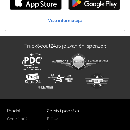
primili drugačiju informaciju, molimo vas da nas kontaktirate. U
slučaju bilo kakvih sumnji, pozovite nas kako bismo mogli
verifikovati fakturu i/ili uplatu. Dsdpfsymqcbex Aglsck Podaci o
Više informacija
banci: Rabobank Laan van Limburg 2 4701BP Roosendaal IBAN: NL
89 RABO EORI/PDV/POREZ: NL857401B(01) BIC/SWIFT: RABONL2U
TruckScout24.rs je zvanični sponzor:
Prodati
Servis i podrška
Cene i tarife
Prijava