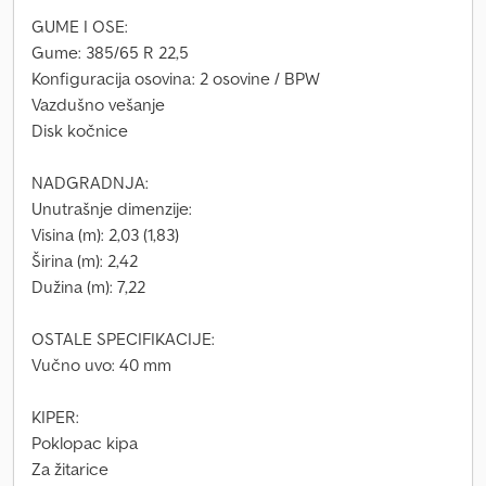
GUME I OSE:
Gume: 385/65 R 22,5
Konfiguracija osovina: 2 osovine / BPW
Vazdušno vešanje
Disk kočnice
NADGRADNJA:
Unutrašnje dimenzije:
Visina (m): 2,03 (1,83)
Širina (m): 2,42
Dužina (m): 7,22
OSTALE SPECIFIKACIJE:
Vučno uvo: 40 mm
KIPER:
Poklopac kipa
Za žitarice