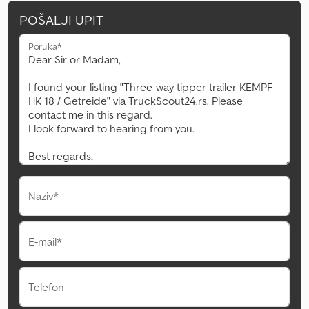
POŠALJI UPIT
Poruka*
Naziv*
E-mail*
Telefon