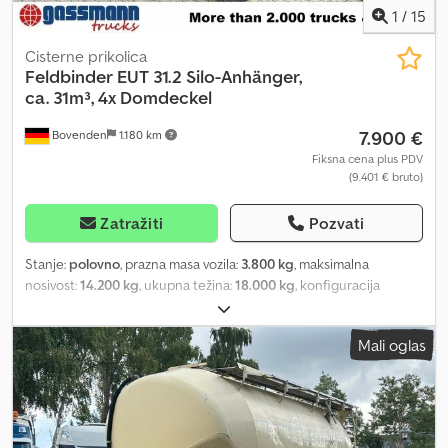
1
/
15
Cisterne prikolica
Feldbinder
EUT 31.2 Silo-Anhänger,
ca. 31m³, 4x Domdeckel
7.900 €
Bovenden
1.180 km
Fiksna cena plus PDV
(9.401 € bruto)
Zatražiti
Pozvati
Stanje:
polovno
, prazna masa vozila:
3.800 kg
, maksimalna
nosivost:
14.200 kg
, ukupna težina:
18.000 kg
, konfiguracija
osovina:
2 osovine
, prva registracija:
10/1999
, zapremina tovarnog
prostora:
31 m³
, suspencija:
vazduh
, dimenzija gume:
385/65R22.5
,
Mali oglas
boja:
žuta
, pređena kilometraža:
1.001 km
, tip prenosa:
ostalo
,
kabina vozača:
ostalo
, Oprema:
ABS
, Lokacija vozila: Bovenden, 2
osovine, BPW osovine, obrtna ruda (dizalica), vazdušno ogibljenje,
ABS (antiblok sistem), bočna i donja zaštita od podletanja, bočna
aluminijumska zaštita. Dcjdpfxjvhkitj Aglok Nadogradnja: