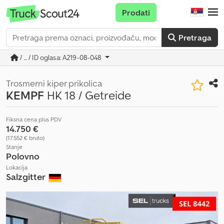
Prodati
Pretraga
/ ... / ID oglasa: A219-08-048
Trosmerni kiper prikolica
KEMPF
HK 18 / Getreide
Fiksna cena plus PDV
14.750 €
(17.552 € bruto)
Stanje
Polovno
Lokacija
Salzgitter