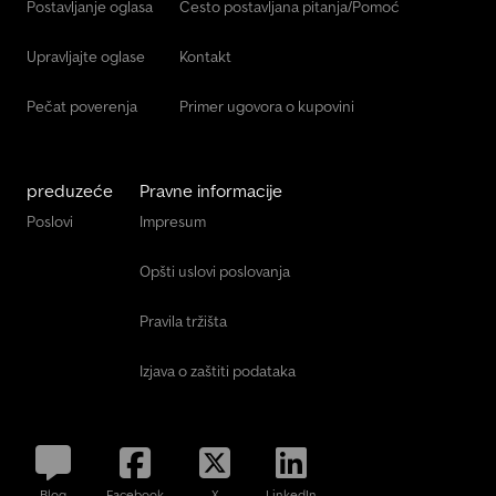
Postavljanje oglasa
Često postavljana pitanja/Pomoć
Upravljajte oglase
Kontakt
Pečat poverenja
Primer ugovora o kupovini
preduzeće
Pravne informacije
Poslovi
Impresum
Opšti uslovi poslovanja
Pravila tržišta
Izjava o zaštiti podataka
Blog
Facebook
X
LinkedIn