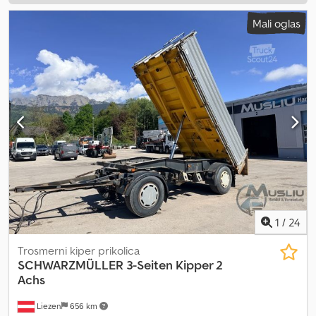
Mali oglas
1
/
24
Trosmerni kiper prikolica
SCHWARZMÜLLER
3-Seiten Kipper 2
Achs
Liezen
656 km