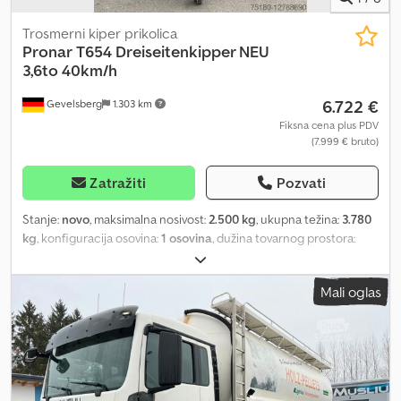
Trosmerni kiper prikolica
Pronar
T654 Dreiseitenkipper NEU
3,6to 40km/h
6.722 €
Gevelsberg
1.303 km
Fiksna cena plus PDV
(7.999 € bruto)
Zatražiti
Pozvati
Stanje:
novo
, maksimalna nosivost:
2.500 kg
, ukupna težina:
3.780
kg
, konfiguracija osovina:
1 osovina
, dužina tovarnog prostora:
3.310 mm
, širina utovarnog prostora:
1.860 mm
, visina tovarnog
prostora:
500 mm
, ukupna širina:
2.045 mm
, ukupna visina:
1.430
Mali oglas
mm
, Godina proizvodnje:
2025
, PRONAR T654 * Jednosovinska
prikolica * Trostana prikolica za kiper * NOVA * 40 km/h * Kočnice
sa hidrauličnim pojačavačem * Dozvoljena ukupna masa: 3780 kg
* Vlastita masa: 1280 kg * Nosivost: 2500 kg * Zapremina tovara: 3,1
m³ * Ukupne dimenzije: 4950 mm x 2045 mm x 1430 mm *
Unutrašnje dimenzije sanduka: 3310 mm x 1860 mm * Visina