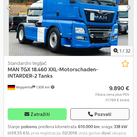
1
/
32
Standardni tegljač
MAN
TGX 18.460 XXL-Motorschaden-
INTARDER-2 Tanks
9.890 €
Wuppertal
1.308 km
Fiksna cena plus PDV
(11.769 € bruto)
Zatražiti
Pozvati
Stanje:
polovno
, pređena kilometraža:
610.000 km
, snaga:
338 kW
(459,55 KS)
, prva registracija:
02/2018
, vrsta goriva:
dizel
, ukupna