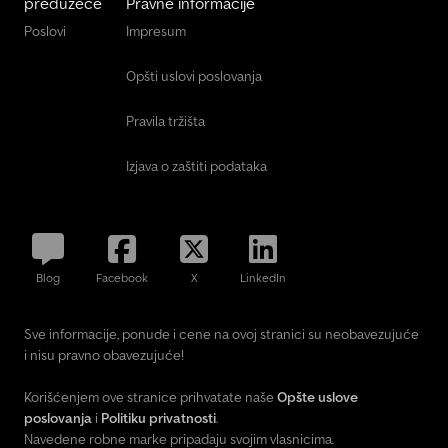
preduzeće
Pravne informacije
Poslovi
Impresum
Opšti uslovi poslovanja
Pravila tržišta
Izjava o zaštiti podataka
Blog
Facebook
X
LinkedIn
Sve informacije, ponude i cene na ovoj stranici su neobavezujuće
i nisu pravno obavezujuće!
Korišćenjem ove stranice prihvatate naše
Opšte uslove
poslovanja
i
Politiku privatnosti
.
Navedene robne marke pripadaju svojim vlasnicima.