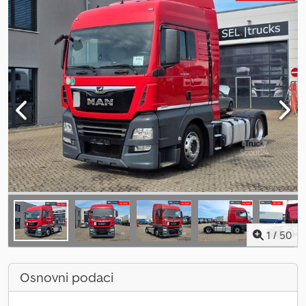
1
/
50
Osnovni podaci