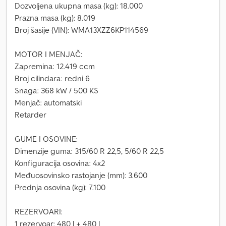
Dozvoljena ukupna masa (kg): 18.000
Prazna masa (kg): 8.019
Broj šasije (VIN): WMA13XZZ6KP114569
MOTOR I MENJAČ:
Zapremina: 12.419 ccm
Broj cilindara: redni 6
Snaga: 368 kW / 500 KS
Menjač: automatski
Retarder
GUME I OSOVINE:
Dimenzije guma: 315/60 R 22,5, 5/60 R 22,5
Konfiguracija osovina: 4x2
Međuosovinsko rastojanje (mm): 3.600
Prednja osovina (kg): 7.100
REZERVOARI:
1 rezervoar: 480 l + 480 l