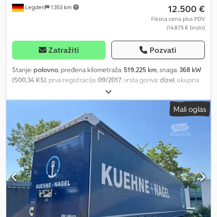
12.500 €
Legden
1.353 km
Fiksna cena plus PDV
(14.875 € bruto)
Zatražiti
Pozvati
Stanje:
polovno
, pređena kilometraža:
519.225 km
, snaga:
368 kW
(500,34 KS)
, prva registracija:
09/2017
, vrsta goriva:
dizel
, ukupna
težina:
18.000 kg
, konfiguracija osovina:
2 osovine
, boja:
crn
, tip
prenosa:
automatski
, Oprema:
grejač za parkiranje, imao je
Mali oglas
nesreću, klima uređaj, navigacioni sistem
, !?Problemi sa
motorom?! / Motor radi neravnomerno ----* Multifunkcionalni
volan * Navigacioni sistem Dwodpfxsv Hwlro Ai Rja * Ležaj za
spavanje * Frižider * Automatska klima * Pomoćno grejanje ----*
Prilagodljivi tempomat * Upozorenje o kočenju * Pomoć pri
kretanju uzbrdo * Opruga/vazdušno vešanje * Pomoćni pogon
(PTO) * Hidraulika -----Interni broj vozila: 10669----Zadržavamo
pravo na greške i međuprodaju. WhatsApp podrška dostupna! Za
pitanja o vozilu ili više informacija pišite nam putem WhatsAppa
Whatsapp Whatsapp