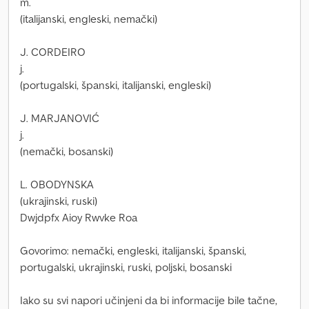
m.
(italijanski, engleski, nemački)
J. CORDEIRO
j.
(portugalski, španski, italijanski, engleski)
J. MARJANOVIĆ
j.
(nemački, bosanski)
L. OBODYNSKA
(ukrajinski, ruski)
Dwjdpfx Aioy Rwvke Roa
Govorimo: nemački, engleski, italijanski, španski,
portugalski, ukrajinski, ruski, poljski, bosanski
Iako su svi napori učinjeni da bi informacije bile tačne,