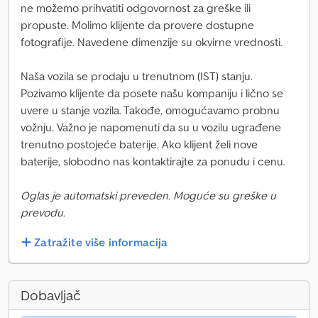
ne možemo prihvatiti odgovornost za greške ili
propuste. Molimo klijente da provere dostupne
fotografije. Navedene dimenzije su okvirne vrednosti.
Naša vozila se prodaju u trenutnom (IST) stanju.
Pozivamo klijente da posete našu kompaniju i lično se
uvere u stanje vozila. Takođe, omogućavamo probnu
vožnju. Važno je napomenuti da su u vozilu ugrađene
trenutno postojeće baterije. Ako klijent želi nove
baterije, slobodno nas kontaktirajte za ponudu i cenu.
Oglas je automatski preveden. Moguće su greške u
prevodu.
Zatražite više informacija
Dobavljač