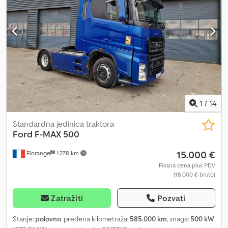
1
/
14
Standardna jedinica traktora
Ford
F-MAX 500
15.000 €
Florange
1.278 km
Fiksna cena plus PDV
(18.000 € bruto)
Zatražiti
Pozvati
Stanje:
polovno
, pređena kilometraža:
585.000 km
, snaga:
500 kW