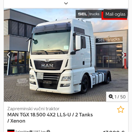
težina:
18.000 kg
, konfiguracija osovina:
2 osovine
, sledeća
inspekcija (TÜV):
02/2026
, kočnice:
retarder
, boja:
plava
, tip
Mali oglas
prenosa:
automatski
, emisioni razred:
Euro 6
, Godina proizvodnje:
2018
, Oprema:
ABS, elektronski program stabilnosti (ESP), filter
za čađ, grejač za parkiranje, imao je nesreću, klima uređaj
, *
NETO CENA * Oštećenje motora, pukotina u bloku * XXL kabina
sa 2 ležaja * ACC upozorenje na razmak * Lisnato/vazdušno
vešanje * Asistent za hitno kočenje * Asistent za kretanje uzbrdo
* ZF intarder * 2 rezervoara (480l/240l) * Frižider * Parking klima *
Suncobran * Nemačko vozilo * Veoma dobro stanje WhatsApp:
Zadržavamo pravo na greške i međuprodaju!! Prodaja bez ikakvih
garancija!! Dodpfxjyklgpe Ai Rjwa - Govorimo ruski - We speak
English - Govorimo poljski - Govorimo ukrajinski - Hablamos
español
1
/
50
Zapreminski vučni traktor
MAN
TGX 18.500 4X2 LLS-U / 2 Tanks
/ Xenon
Salzgitter
1.197 km