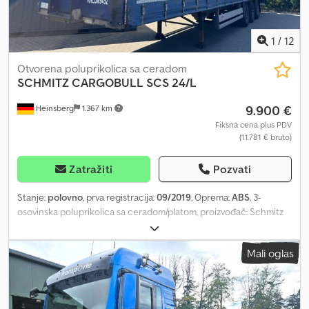
1
/
12
Otvorena poluprikolica sa ceradom
SCHMITZ CARGOBULL
SCS 24/L
9.900 €
Heinsberg
1.367 km
Fiksna cena plus PDV
(11.781 € bruto)
Zatražiti
Pozvati
Stanje:
polovno
, prva registracija:
09/2019
, Oprema:
ABS
, 3-
osovinska poluprikolica sa ceradom/platom, proizvođač: Schmitz
SCS 24/L, prvi put registrovana: 09/2019, Escha cerada, klizna
cerada, vazdušno oslanjanje, disk kočnice, elektronski nosač
Mali oglas
rezervnog točka, sertifikat o obezbeđenju tereta, aluminijumske
letve, portal vrata, gume 385/65 R22,5 Dwedpfszhqvcox Ai Rea