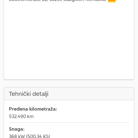
Tehnički detalji
Pređena kilometraža:
532.490 km
Snaga:
368 kW (500,34 KS)