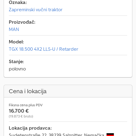
Oznaka:
Zapreminski vučni traktor
Proizvođač:
MAN
Model:
TGX 18.500 4X2 LLS-U / Retarder
Stanje:
polovno
Cena i lokacija
Fiksna cena plus PDV
16.700 €
(19.873 € bruto)
Lokacija prodavca:
Sudetenstraße 22, 38239 Salzgitter, Nemačka