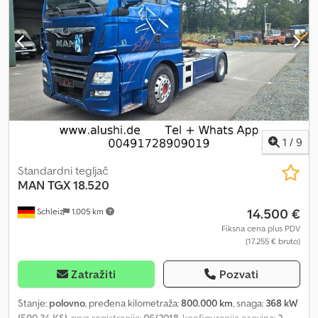
1
/
9
Standardni tegljač
MAN
TGX 18.520
14.500 €
Schleiz
1.005 km
Fiksna cena plus PDV
(17.255 € bruto)
Zatražiti
Pozvati
Stanje:
polovno
, pređena kilometraža:
800.000 km
, snaga:
368 kW