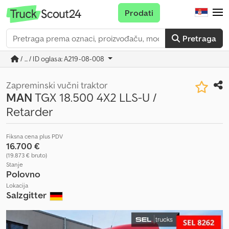
Prodati
Pretraga
/ ... / ID oglasa: A219-08-008
Zapreminski vučni traktor
MAN
TGX 18.500 4X2 LLS-U /
Retarder
Fiksna cena plus PDV
16.700 €
(19.873 € bruto)
Stanje
Polovno
Lokacija
Salzgitter