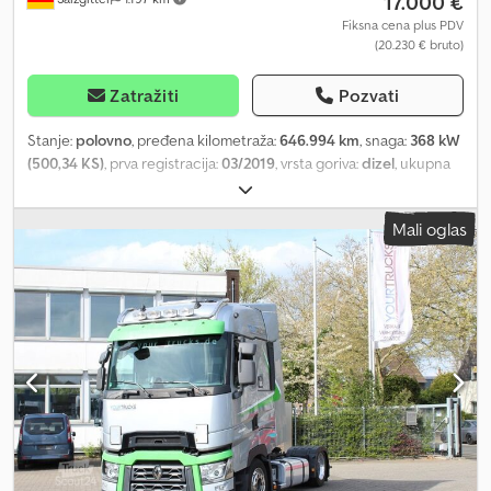
17.000 €
Fiksna cena plus PDV
(20.230 € bruto)
Zatražiti
Pozvati
Stanje:
polovno
, pređena kilometraža:
646.994 km
, snaga:
368 kW
(500,34 KS)
, prva registracija:
03/2019
, vrsta goriva:
dizel
, ukupna
težina:
18.000 kg
, konfiguracija osovina:
2 osovine
, boja:
bela
, tip
prenosa:
automatski
, emisioni razred:
Euro 6
, Godina proizvodnje:
Mali oglas
2019
, Oprema:
grejač za parkiranje, klima uređaj
, Posetite našu
veb stranicu gde možete pronaći kompletnu ponudu vozila sa
mnogo dodatnih fotografija i informacija na više jezika. SEL 8263
MAN TGX 18.500 4X2 LLS-U 2 rezervoara / ksenon poljska
registracija Prva registracija: 06.03.2019 Godina proizvodnje: 2019
646.994 km Radni sati motora: 9.920 Euro 6 Tehnička ukupna
dozvoljena masa (kg): 19.000 Dozvoljena ukupna masa (kg): 18.000
Prazna masa (kg): 8.000 Broj šasije (VIN): WMA13XZZ2KP123799
MOTOR I MENJAČ: Radna zapremina: 12.419 ccm Broj cilindara: 6 u
liniji Snaga: 368 kW / 500 KS Menjač: automatski Motorna kočnica
Intarder: NE GUME I OSOVINE: Dimenzije guma: 315/60 R 22,5, 5/60
R 22,5 Konfiguracija osovina: 4x2 Vazdušno ogibljenje Disk kočnice