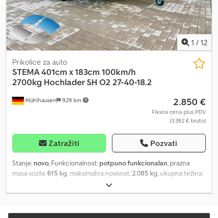
1
/
12
Prikolice za auto
STEMA 401cm x 183cm 100km/h
2700kg
Hochlader SH O2 27-40-18.2
2.850 €
Mühlhausen
929 km
Fiksna cena plus PDV
(3.392 € bruto)
Zatražiti
Pozvati
Stanje:
novo
, Funkcionalnost:
potpuno funkcionalan
, prazna
masa vozila:
615 kg
, maksimalna nosivost:
2.085 kg
, ukupna težina:
2.700 kg
, konfiguracija osovina:
2 osovine
, dužina tovarnog
prostora:
4.010 mm
, širina utovarnog prostora:
1.830 mm
, visina
tovarnog prostora:
400 mm
, Godina proizvodnje:
2026
, Opseg
isporuke: 1x Stema SH O2 27-40-18.2 prikolica, tandemska osovina,