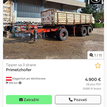
1
/
11
Tipper sa 3 strane
Primetzhofer
4.900 €
Klagenfurt am Wörthersee
595 km
VB plus PDV
(5.880 € bruto)
Zatražiti
Pozvati