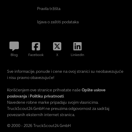
Pravila tržišta
Izjava o zaštiti podataka
Blog
Facebook
X
LinkedIn
Sve informacije, ponude i cene na ovoj stranici su neobavezujuće
i nisu pravno obavezujuće!
Korišćenjem ove stranice prihvatate naše
Opšte uslove
poslovanja
i
Politiku privatnosti
.
Navedene robne marke pripadaju svojim vlasnicima.
TruckScout24 GmbH ne preuzima odgovornost za sadržaj
povezanih eksternih internet stranica.
© 2000 - 2026 TruckScout24 GmbH