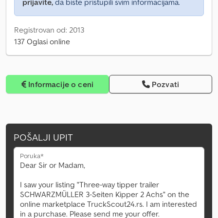
prijavite,
da biste pristupili svim informacijama.
Registrovan od: 2013
137 Oglasi online
Informacije o ceni
Pozvati
POŠALJI UPIT
Poruka*