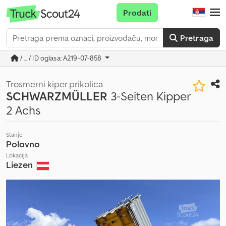
Prodati
Pretraga
/ ... / ID oglasa: A219-07-858
Trosmerni kiper prikolica
SCHWARZMÜLLER
3-Seiten Kipper
2 Achs
Stanje
Polovno
Lokacija
Liezen