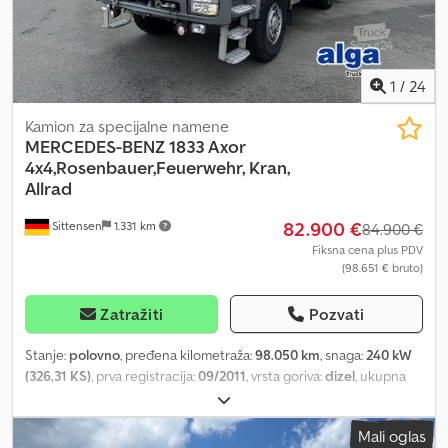
1
/
24
Kamion za specijalne namene
MERCEDES-BENZ
1833 Axor
4x4,Rosenbauer,Feuerwehr, Kran,
Allrad
82.900 €
Sittensen
1.331 km
84.900 €
Fiksna cena plus PDV
(98.651 € bruto)
Zatražiti
Pozvati
Stanje:
polovno
, pređena kilometraža:
98.050 km
, snaga:
240 kW
(326,31 KS)
, prva registracija:
09/2011
, vrsta goriva:
dizel
, ukupna
težina:
18.000 kg
, konfiguracija osovina:
2 osovine
, boja:
žuta
, tip
prenosa:
automatski
, emisioni razred:
Euro 5
, ukupna širina:
2.550
Mali oglas
mm
, ukupna visina:
3.650 mm
, Oprema:
ABS, dizalica, pogon na