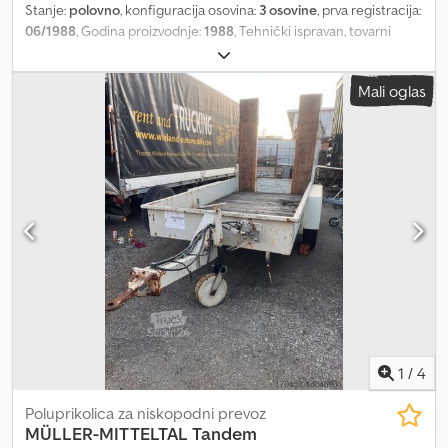
Stanje:
polovno
, konfiguracija osovina:
3 osovine
, prva registracija:
06/1988
, Godina proizvodnje:
1988
, Tehnički ispravan, tovarni
prostor 6,20 m Dedpfx Aepuhpwei Rjck
Mali oglas
1
/
4
Poluprikolica za niskopodni prevoz
MÜLLER-MITTELTAL
Tandem