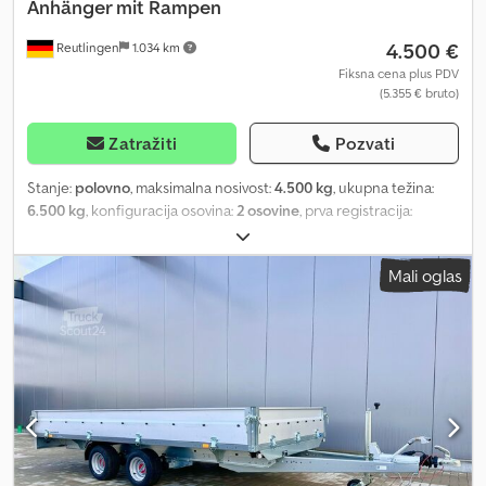
Anhänger mit Rampen
4.500 €
Reutlingen
1.034 km
Fiksna cena plus PDV
(5.355 € bruto)
Zatražiti
Pozvati
Stanje:
polovno
, maksimalna nosivost:
4.500 kg
, ukupna težina:
6.500 kg
, konfiguracija osovina:
2 osovine
, prva registracija:
07/1979
, sledeća inspekcija (TÜV):
04/2026
, dužina tovarnog
prostora:
4.000 mm
, širina utovarnog prostora:
1.900 mm
, visina
Mali oglas
tovarnog prostora:
380 mm
, ukupna širina:
2.500 mm
, ukupna
visina:
3.000 mm
, Godina proizvodnje:
1979
,