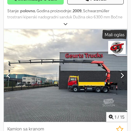
AdBlue rezervoar oko 35 litara, lisnate opruge. Nov, neto cena oko
500.000 evra. Odličan stanje. SI82912 Dsdpfx Aieir N T Ej Rsck Naša
Stanje:
polovno
, Godina proizvodnje:
2009
, Schwarzmüller
ponuda je u principu bez novog tehničkog pregleda (TÜV).
trostrani kiperski nadogradni sanduk Dužina oko 6300 mm Bočne
Ukoliko želite novi tehnički pregled, rado ćemo Vam pripremiti
aluminijumske stranice visine 800 mm, preklopne i njihajuće
ponudu naših partnerskih servisa! Vozilo može biti oblepljeno ili
Nadogradne stranice od aluminijuma Odlično stanje Zadržavamo
obeleženo reklamama. Primjenjuju se naši opšti uslovi isporuke i
Mali oglas
pravo na greške i tipografske propuste! Dsdst R S Acepfx Ai Rock
plaćanja. Rado ćemo Vam pripremiti finansijsku ili lizing ponudu za
ovaj objekat. Slobodno nas kontaktirajte!
1
/
15
Kamion sa kranom