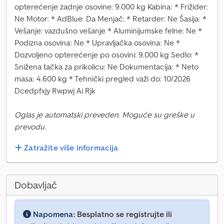
opterećenje zadnje osovine: 9.000 kg Kabina: * Frižider:
Ne Motor: * AdBlue: Da Menjač: * Retarder: Ne Šasija: *
Vešanje: vazdušno vešanje * Aluminijumske felne: Ne *
Podizna osovina: Ne * Upravljačka osovina: Ne *
Dozvoljeno opterećenje po osovini: 9.000 kg Sedlo: *
Snižena tačka za prikolicu: Ne Dokumentacija: * Neto
masa: 4.600 kg * Tehnički pregled važi do: 10/2026
Dcedpfxjy Rwpwj Ai Rjk
Oglas je automatski preveden. Moguće su greške u
prevodu.
Zatražite više informacija
Dobavljač
Napomena:
Besplatno se registrujte ili