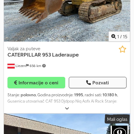
približno: • Dužina: 5.200 mm • Širina: 2.425 mm • Visina: 1.500 mm •
Unutrašnji volumen tovarnog prostora: 19 m³ • Površina tovarnog
prostora: 12,61 m² Zadržavamo pravo na promenu, greške i
štamparske greške.
1
/
15
Valjak za puteve
CATERPILLAR
953 Laderaupe
Liezen
656 km
Informacije o ceni
Pozvati
Stanje:
polovno
, Godina proizvodnje:
1995
, radni sati:
10.180 h
,
Gusenica utovarivač CAT 953 Djdpop Niq Aofx Ai Rsck Stanje:
Odlično
Mali oglas