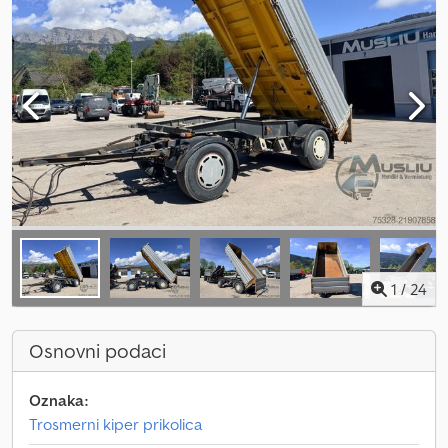
1
/
24
Osnovni podaci
Oznaka:
Trosmerni kiper prikolica