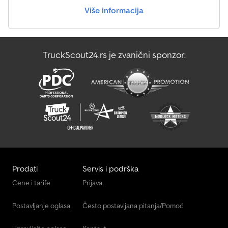
Više informacija
TruckScout24.rs je zvanični sponzor:
Prodati
Servis i podrška
Cene i tarife
Prijava
Postavljanje oglasa
Često postavljana pitanja/Pomoć