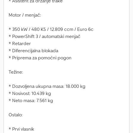
* Asistent za držanje trake
Motor / menjač:
* 350 kW / 480 KS / 12.809 ccm / Euro 6c
* PowerShift 3 / automatski menjač
* Retarder
* Diferencijalna blokada
* Priprema za pomoćni pogon
Težine:
* Dozvoljena ukupna masa: 18.000 kg
* Nosivost: 10.439 kg
* Neto masa: 7.561 kg
Ostalo:
* Prvi vlasnik