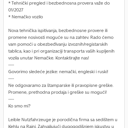
* Tehnički pregled i bezbednosna provera važe do
01/2027
* Nemačko vozilo
Nova tehnička ispitivanja, bezbednosne provere ili
promene nosivosti moguće su na zahtev. Rado ćemo
vam pomoći u obezbeđivanju izvoznih/registarskih
tablica, kao i pri organizaciji transporta vaših kupljenih
vozila unutar Nemačke. Kontaktirajte nas!
----
Govorimo sledeće jezike: nemački, engleski i ruski!
----
Ne odgovaramo za štamparske ili pravopisne greške.
Promene, prethodna prodaja i greške su mogući!
----
Ko smo mi?
Leible Nutzfahrzeuge je porodična firma sa sedištem u
Kehlu na Rajni. Zahvaljujući dugogodišnjem iskustvu u