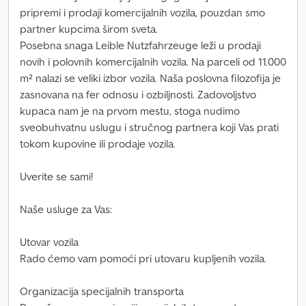
pripremi i prodaji komercijalnih vozila, pouzdan smo
partner kupcima širom sveta.
Posebna snaga Leible Nutzfahrzeuge leži u prodaji
novih i polovnih komercijalnih vozila. Na parceli od 11.000
m² nalazi se veliki izbor vozila. Naša poslovna filozofija je
zasnovana na fer odnosu i ozbiljnosti. Zadovoljstvo
kupaca nam je na prvom mestu, stoga nudimo
sveobuhvatnu uslugu i stručnog partnera koji Vas prati
tokom kupovine ili prodaje vozila.
Uverite se sami!
Naše usluge za Vas:
Utovar vozila
Rado ćemo vam pomoći pri utovaru kupljenih vozila.
Organizacija specijalnih transporta