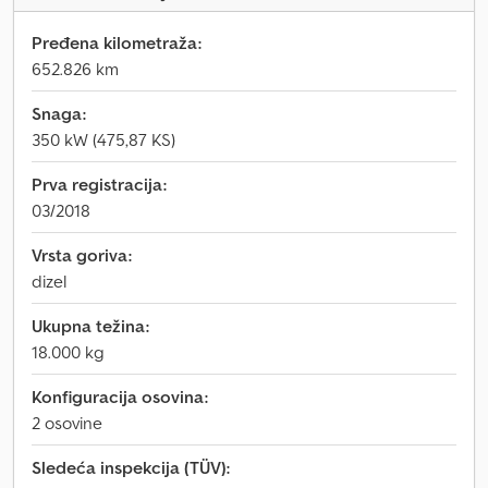
Pređena kilometraža:
652.826 km
Snaga:
350 kW (475,87 KS)
Prva registracija:
03/2018
Vrsta goriva:
dizel
Ukupna težina:
18.000 kg
Konfiguracija osovina:
2 osovine
Sledeća inspekcija (TÜV):