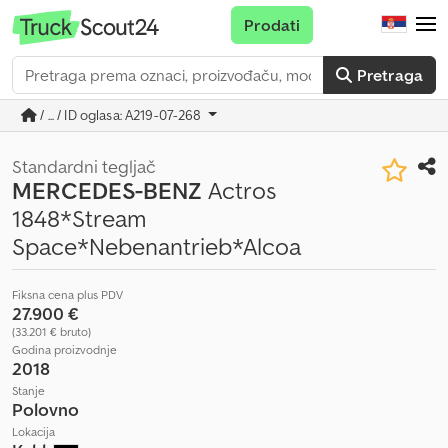
Prodati
Pretraga
/ ... / ID oglasa: A219-07-268
Standardni tegljač
MERCEDES-BENZ
Actros
1848*Stream
Space*Nebenantrieb*Alcoa
Fiksna cena plus PDV
27.900 €
(33.201 € bruto)
Godina proizvodnje
2018
Stanje
Polovno
Lokacija