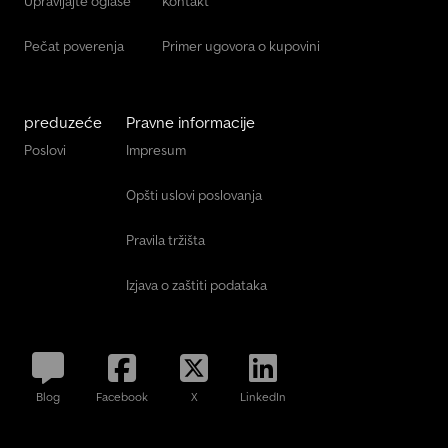
Upravljajte oglase
Kontakt
Pečat poverenja
Primer ugovora o kupovini
preduzeće
Pravne informacije
Poslovi
Impresum
Opšti uslovi poslovanja
Pravila tržišta
Izjava o zaštiti podataka
Blog
Facebook
X
LinkedIn