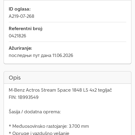
ID oglasa:
A219-07-268
Referentni broj:
0421826
Ažuriranje:
последњи пут дана 11.06.2026
Opis
M-Benz Actros Stream Space 1848 LS 4x2 tegljač
FIN: 1B993549
Šasija / dodatna oprema:
* Međuosovinsko rastojanje: 3.700 mm
* Opruge i vazdušno vešanje