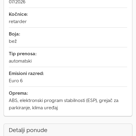
07/2026
Kočnice:
retarder
Boja:
bež
Tip prenosa:
automatski
Emisioni razred:
Euro 6
Oprema:
ABS, elektronski program stabilnosti (ESP), grejač za
parkiranje, klima uređaj
Detalji ponude