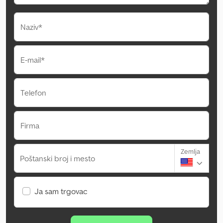
Naziv*
E-mail*
Telefon
Firma
Zemlja
Poštanski broj i mesto
Ja sam trgovac