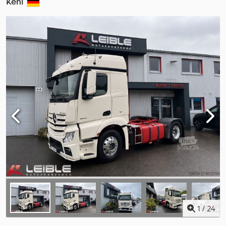
Kehl
1
/
24