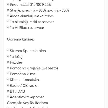
* Pneumatici: 315/80 R22.5
* Stanje: prednja ~30%, zadnja ~30%
* Alcoa aluminijumske felne
* 1 x aluminijumski rezervoar
* 1 x AdBlue rezervoar
Oprema kabine:
* Stream Space kabina
* 1 x ležaj
* Frižider
* Pomoćno grejanje (webasto)
* Pomoćna klima
* Klima automatska
* Radio / CB radio
* BT / DAB
* Adaptivni tempomat
Chodpfx Aoy Rv Ifodhoa