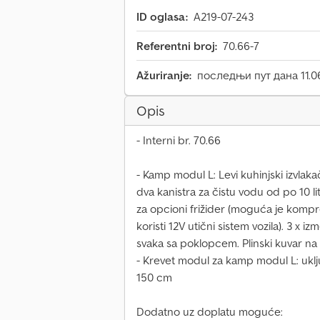
ID oglasa:
A219-07-243
Referentni broj:
70.66-7
Ažuriranje:
последњи пут дана 11.0
Opis
- Interni br. 70.66
- Kamp modul L: Levi kuhinjski izvla
dva kanistra za čistu vodu od po 10 lit
za opcioni frižider (moguća je kompre
koristi 12V utični sistem vozila). 3 x iz
svaka sa poklopcem. Plinski kuvar n
- Krevet modul za kamp modul L: uklj
150 cm
Dodatno uz doplatu moguće: