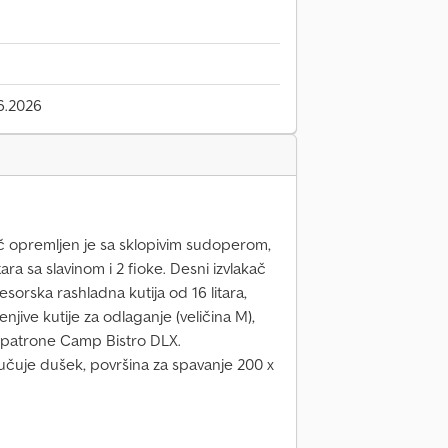
6.2026
kač opremljen je sa sklopivim sudoperom,
ara sa slavinom i 2 fioke. Desni izvlakač
sorska rashladna kutija od 16 litara,
menjive kutije za odlaganje (veličina M),
a patrone Camp Bistro DLX.
učuje dušek, površina za spavanje 200 x