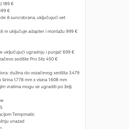
t) 189 €
599 €
de ili suncobrana, uključujući set
2,6 m uključuje adapter i montažu 999 €
e uključujući ugradnju i punjač 699 €
začevo sedište Pro Sitz 450 €
tora: dužina do vozačevog sedišta 3.479
širina 1.778 mm x visina 1.608 mm
jim vratima mogu se ugraditi po želji,
ve
US
lacijom Tempmatic
ožnju unazad
m