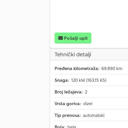
Pošalji upit
Tehnički detalji
Pređena kilometraža:
69.890 km
Snaga:
120 kW (163,15 KS)
Broj ležajeva:
2
Vrsta goriva:
dizel
Tip prenosa:
automatski
Boja:
bela