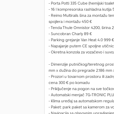
- Porta Potti 335 Cube (hemijski toale
- 16 l kompresorska rashladna kutija 
- Reimo Multirails šina za montažu ten
spojlera i montažu 450 €
- Tenda Thule Omnistor 4200, širina 
- Suncobran Charly 89 €
- Parking grejanje Van Heat 4.0 999 €
- Napajanje putem CE spoljne utičnic
- Okretna konzola za vozačevo i suvo
- Dimenzije putničkog/teretnog pros
mm x dužina do pregrade 2.186 mm x 
- Prozori u tovarnom prostoru ili zadn
cena 300 € po komadu
- Priključenje na pogon na sve točko
- Automatski menjač 7G-TRONIC PL
- Klima uređaj sa automatskom regu
- Paket: park paket sa kamerom za v
- Navigacija sa glasovnim upravljanje