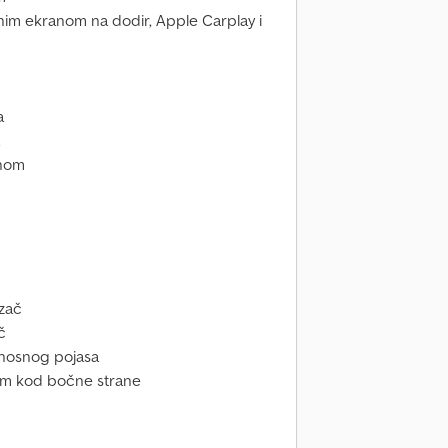
čnim ekranom na dodir, Apple Carplay i
a
uhom
ozač
č
rnosnog pojasa
jem kod bočne strane