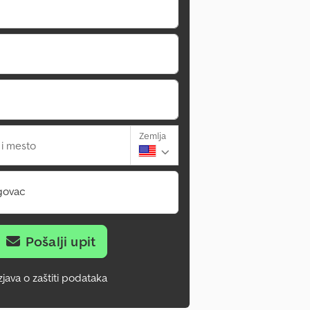
Zemlja
 i mesto
govac
Pošalji upit
zjava o zaštiti podataka