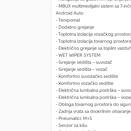
- MBUX multimedijalni sistem sa 7-in
Android Auto
- Tempomat
- Dodatno grejanje
- Toplotna izolacija vozačkog prostor
- Toplotna izolacija tovarnog prostora
- Električno grejanje sa toplim vazd
- WET WIPER SYSTEM
- Grejanje sedišta – suvozač
- Grejanje sedišta – vozač
- Komfortno suvozačko sedište
- Komfortno vozačko sedište
- Električna lumbalna podrška – suv
- Električna lumbalna podrška – voza
- Obloga tovarnog prostora do sigu
- Zadnja vrata sa dvokrilnim otvaran
- Pneumatici: M+S
- Senzor za kišu