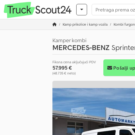
Kamp prikolice i kamp vozila
Kombi furgon
Kamper kombi
MERCEDES-BENZ
Sprinte
Fiksna cena uključujući PDV
57.995 €
Pošalji up
(48.735 € neto)