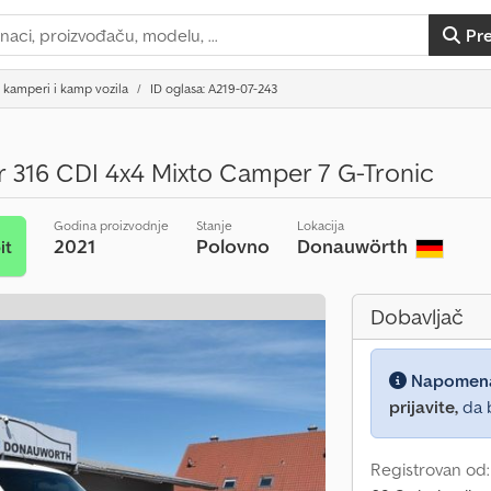
Pr
 kamperi i kamp vozila
ID oglasa: A219-07-243
r 316 CDI 4x4 Mixto Camper 7 G-Tronic
Godina proizvodnje
Stanje
Lokacija
2021
Polovno
Donauwörth
it
Dobavljač
Napomen
prijavite,
da b
Registrovan od