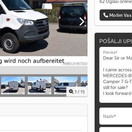
62 Oglasi online
Molim Vas
POŠALJI UP
Poruka*
1
/
15
Naziv*