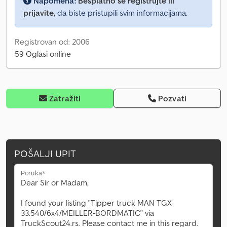
Napomena:
Besplatno se registrujte ili
prijavite,
da biste pristupili svim informacijama.
Registrovan od: 2006
59 Oglasi online
Zatražiti
Pozvati
POŠALJI UPIT
Poruka*