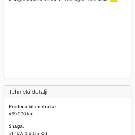
Tehnički detalji
Pređena kilometraža:
469.000 km
Snaga:
412 kW (560,16 KS)