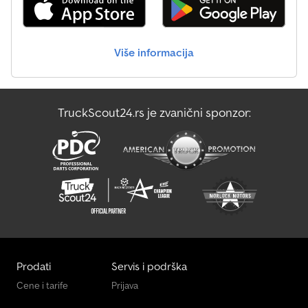
Više informacija
TruckScout24.rs je zvanični sponzor:
Prodati
Servis i podrška
Cene i tarife
Prijava