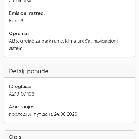
automatski
Emisioni razred:
Euro 6
Oprema:
ABS, grejač za parkiranje, klima uređaj, navigacioni
sistem
Detalji ponude
ID oglasa:
A219-07-193
Ažuriranje:
последњи пут дана 24.06.2026
Opis