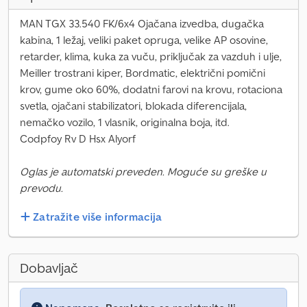
MAN TGX 33.540 FK/6x4 Ojačana izvedba, dugačka
kabina, 1 ležaj, veliki paket opruga, velike AP osovine,
retarder, klima, kuka za vuču, priključak za vazduh i ulje,
Meiller trostrani kiper, Bordmatic, električni pomični
krov, gume oko 60%, dodatni farovi na krovu, rotaciona
svetla, ojačani stabilizatori, blokada diferencijala,
nemačko vozilo, 1 vlasnik, originalna boja, itd.
Codpfoy Rv D Hsx Alyorf
Oglas je automatski preveden. Moguće su greške u
prevodu.
Zatražite više informacija
Dobavljač