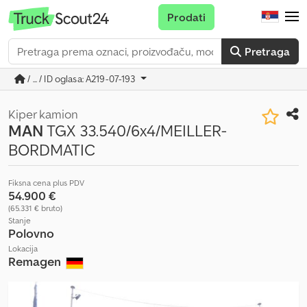
Prodati
Pretraga
/ ... / ID oglasa: A219-07-193
Kiper kamion
MAN
TGX 33.540/6x4/MEILLER-
BORDMATIC
Fiksna cena plus PDV
54.900 €
(65.331 € bruto)
Stanje
Polovno
Lokacija
Remagen