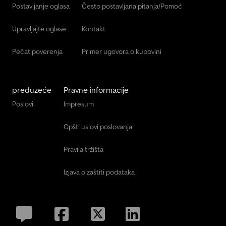
Postavljanje oglasa
Često postavljana pitanja/Pomoć
Upravljajte oglase
Kontakt
Pečat poverenja
Primer ugovora o kupovini
preduzeće
Pravne informacije
Poslovi
Impresum
Opšti uslovi poslovanja
Pravila tržišta
Izjava o zaštiti podataka