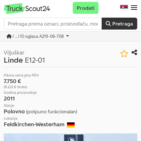
Prodati
Pretraga
/ ... / ID oglasa: A219-06-708
Viljuškar
Linde
E12-01
Fiksna cena plus PDV
7.750 €
(9.222 € bruto)
Godina proizvodnje
2011
Stanje
Polovno
(potpuno funkcionalan)
Lokacija
Feldkirchen-Westerham