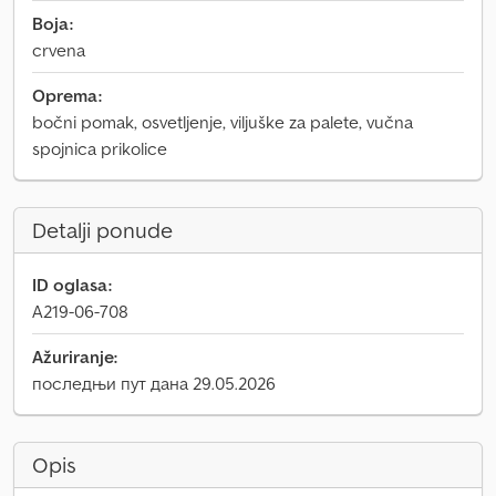
Boja:
crvena
Oprema:
bočni pomak, osvetljenje, viljuške za palete, vučna
spojnica prikolice
Detalji ponude
ID oglasa:
A219-06-708
Ažuriranje:
последњи пут дана 29.05.2026
Opis