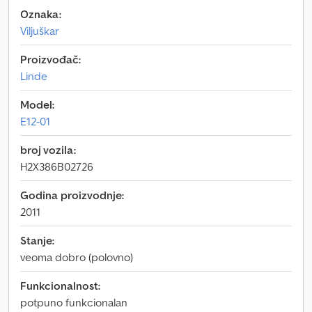
Oznaka:
Viljuškar
Proizvođač:
Linde
Model:
E12-01
broj vozila:
H2X386B02726
Godina proizvodnje:
2011
Stanje:
veoma dobro (polovno)
Funkcionalnost:
potpuno funkcionalan