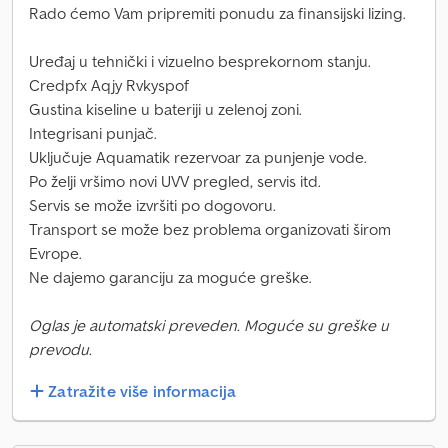
Rado ćemo Vam pripremiti ponudu za finansijski lizing.
Uređaj u tehnički i vizuelno besprekornom stanju.
Credpfx Aqjy Rvkyspof
Gustina kiseline u bateriji u zelenoj zoni.
Integrisani punjač.
Uključuje Aquamatik rezervoar za punjenje vode.
Po želji vršimo novi UVV pregled, servis itd.
Servis se može izvršiti po dogovoru.
Transport se može bez problema organizovati širom
Evrope.
Ne dajemo garanciju za moguće greške.
Oglas je automatski preveden. Moguće su greške u
prevodu.
Zatražite više informacija