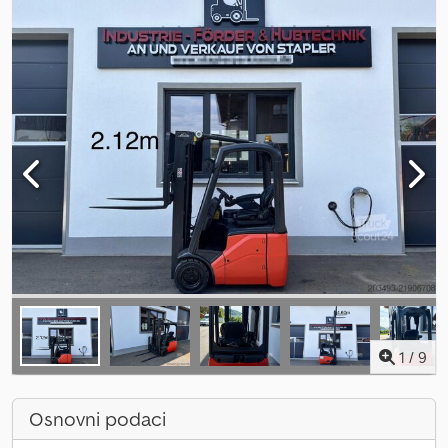
1
/
9
Osnovni podaci