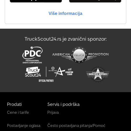
Više informacija
TruckScout24.rs je zvanični sponzor:
Prodati
Servis i podrška
Cene i tarife
Prijava
Postavljanje oglasa
Često postavljana pitanja/Pomoć