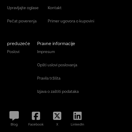
Upravljajte oglase
Kontakt
Pečat poverenja
Primer ugovora o kupovini
preduzeće
Pravne informacije
Poslovi
Impresum
Opšti uslovi poslovanja
Pravila tržišta
Izjava o zaštiti podataka
Blog
Facebook
X
LinkedIn