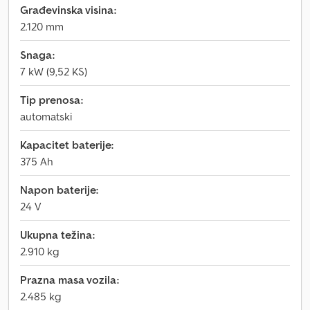
Građevinska visina:
2.120 mm
Snaga:
7 kW (9,52 KS)
Tip prenosa:
automatski
Kapacitet baterije:
375 Ah
Napon baterije:
24 V
Ukupna težina:
2.910 kg
Prazna masa vozila:
2.485 kg