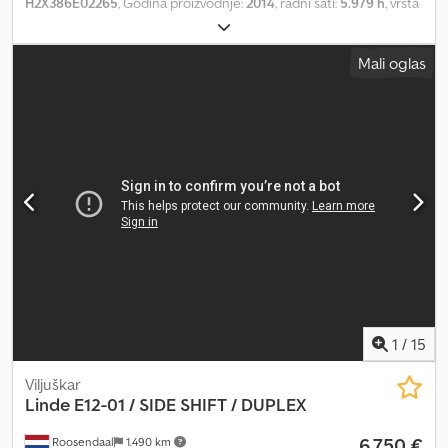
H2X386E02265
, Godina proizvodnje:
2014
, radni sati:
5.979 h
, vrsta
goriva:
električni
, tip jarma:
dupleks
, tip prenosa:
automatski
,
ukupna visina:
2.110 mm
, ukupna dužina:
2.750 mm
, ukupna širina:
Mali oglas
1.100 mm
, Pažljivo održavan LINDE E12-01 električni viljuškar iz
2014. godine sa dupleks jarbolom, bočnim pomakom, integrisanim
punjačem i 5.979 radnih sati. Crsdpfezrngmex Aqpof = Dodatne
informacije = Godina proizvodnje: 2014 Težina praznog vozila:
2.360 kg Nosivost: 1.200 kg Tehničko stanje: veoma dobro Vizuelno
stanje: veoma dobro Za više informacija obratite se Arne
Honinghu.
1
/
15
Viljuškar
Linde
E12-01 / SIDE SHIFT / DUPLEX
6.750 €
Roosendaal
1.490 km