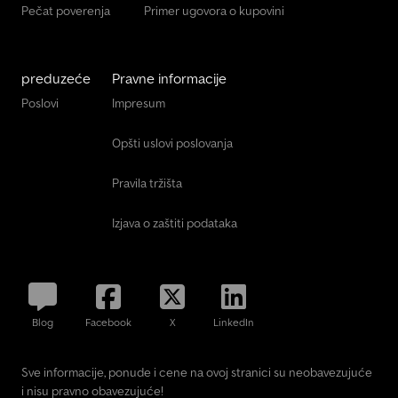
Pečat poverenja
Primer ugovora o kupovini
preduzeće
Pravne informacije
Poslovi
Impresum
Opšti uslovi poslovanja
Pravila tržišta
Izjava o zaštiti podataka
Blog
Facebook
X
LinkedIn
Sve informacije, ponude i cene na ovoj stranici su neobavezujuće
i nisu pravno obavezujuće!