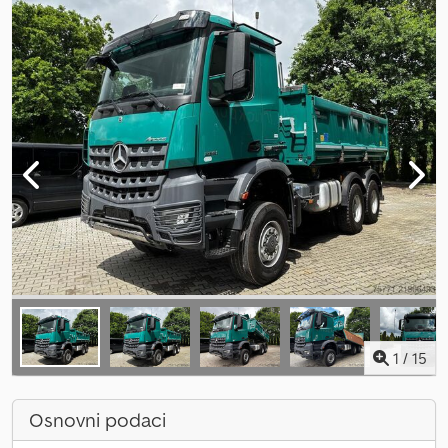
1
/
15
Osnovni podaci