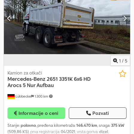
EquipCare 36M Dodatna oprema: Radio, kompletan, kuka za
opterećenje, blokada diferencijala 100%, zadnja osovina,
Upravljanje pomoću ručice, smanjenje pritiska u 3. hidrauličkom
krugu, dodatni balast, podmazivanje oslonca oscilirajuće osovine.
Uključuje: 1 x uređaj za slaganje 1200 mm - KRA 1 x lopata (HVF)
2050 mm KRA - 1,05 m³ Crsdpfjw Dk Tcsx Actof Dokumenti: Potvrda
podataka
1
/
5
Kamion za otkači
Mercedes-Benz
2651 3351K 6x6 HD
Arocs 5 Nur Aufbau
Lübbecke
1.300 km
Informacije o ceni
Pozvati
Stanje:
polovno
, pređena kilometraža:
146.470 km
, snaga:
375 kW
(509,86 KS)
, prva registracija:
04/2021
, vrsta goriva:
dizel
,