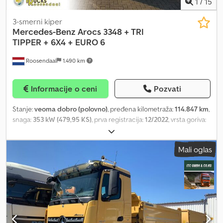
1
/
15
3-smerni kiper
Mercedes-Benz
Arocs 3348 + TRI
TIPPER + 6X4 + EURO 6
Roosendaal
1.490 km
Informacije o ceni
Pozvati
Stanje:
veoma dobro (polovno)
, pređena kilometraža:
114.847 km
,
snaga:
353 kW (479,95 KS)
, prva registracija:
12/2022
, vrsta goriva:
dizel
, konfiguracija osovina:
6x4
, gorivo:
dizel
, kočnice:
retarder
,
boja:
ostalo
, kabina vozača:
dnevna kabina
, tip prenosa:
Mali oglas
automatski
, emisioni razred:
Euro 6
, dužina tovarnog prostora:
4.910 mm
, širina utovarnog prostora:
2.400 mm
, visina tovarnog
prostora:
1.020 mm
, Godina proizvodnje:
2022
, Oprema:
retarder
, =
Dodatne opcije i oprema = - Intarder - Priključno vratilo (PTO) =
Napomene = W1T964216589801 = Dodatne informacije =
Konfiguracija osovina Prednja osovina: upravljiva Zadnja osovina 1:
dvostruka montaža točkova Zadnja osovina 2: dvostruka montaža