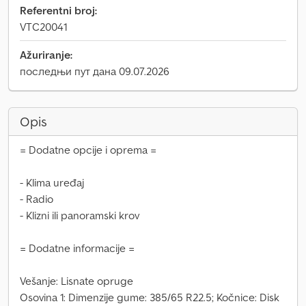
Referentni broj:
VTC20041
Ažuriranje:
последњи пут дана 09.07.2026
Opis
= Dodatne opcije i oprema =
- Klima uređaj
- Radio
- Klizni ili panoramski krov
= Dodatne informacije =
Vešanje: Lisnate opruge
Osovina 1: Dimenzije gume: 385/65 R22.5; Kočnice: Disk