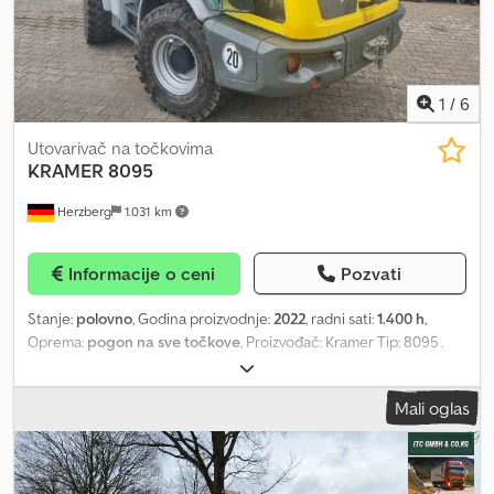
1
/
6
Utovarivač na točkovima
KRAMER
8095
Herzberg
1.031 km
Informacije o ceni
Pozvati
Stanje:
polovno
, Godina proizvodnje:
2022
, radni sati:
1.400 h
,
Oprema:
pogon na sve točkove
, Proizvođač: Kramer Tip: 8095 .
WNK35116KNSKF2036 Oprema: Funkcija plutanja, Stabilizator
opterećenja: sistem za utovar + RBS, Motor: Deutz TCD 2.9 55,4 kW
Mali oglas
EU-S5, Utikač napred, 7-polni, 20 km/h, rotirajuća signalna lampa,
Prekidač za odvajanje akumulatora, zaštita od pucanja cevi pri
podizanju/nagibanju, Kramer SWP, hidraulični, Gume: 340/80 R18
Firestone Duraforce ET10, Volan podesiv, Telematički sistem: