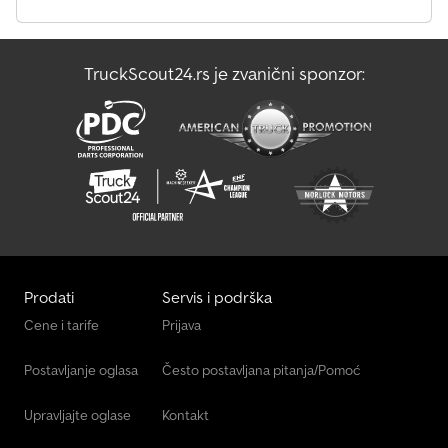
primiti Vaše polovno vozilo u zamenu. Nudimo Vam mogućnost
digitalne procene vozila na osnovu fotografija, čak i bez posete
auto-kući. Naš specijalizovani tim za otkup garantuje Vam
TruckScout24.rs je zvanični sponzor:
maksimalnu cenu. Na zahtev, isporučujemo Vaše novo-polovno
vozilo širom Nemačke direktno na Vašu adresu i preuzimamo Vaše
staro vozilo nazad. Finansiranje - Lizing Brza potvrda i otplata stare
zaduženosti. Vaš specijalizovani partner za putnička vozila,
transportere, komercijalna vozila i građevinske mašine ITC Gmbh
& Co KG Codpsyk A Uqofx Actsrf Siemensstraße 7 32312
Lübbecke (industrijska zona) Posetite nas na našem sajtu Stalno
preko 400 vozila na lageru Nikakve informacije sadržane u oglasu,
na internetu, cenovnicima ili slikama ne predstavljaju
obavezujući...
Prodati
Servis i podrška
Cene i tarife
Prijava
Postavljanje oglasa
Često postavljana pitanja/Pomoć
Upravljajte oglase
Kontakt