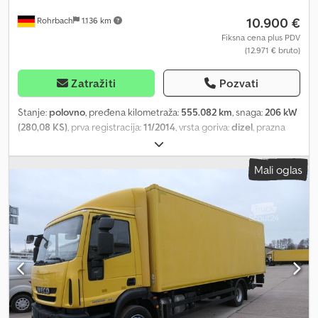
10.900 €
Rohrbach
1.136 km
Fiksna cena plus PDV
(12.971 € bruto)
Zatražiti
Pozvati
Stanje:
polovno
, pređena kilometraža:
555.082 km
, snaga:
206 kW
(280,08 KS)
, prva registracija:
11/2014
, vrsta goriva:
dizel
, prazna
masa vozila:
6.790 kg
, maksimalna nosivost:
5.200 kg
, ukupna
težina:
11.990 kg
, međuosovinsko rastojanje:
4.815 mm
, gorivo:
Mali oglas
dizel
, boja:
žuta
, kabina vozača:
ostalo
, tip prenosa:
automatski
,
emisioni razred:
Euro 6
, suspencija:
ostalo
, broj sedišta:
3
, ukupna
dužina:
8.900 mm
, dužina tovarnog prostora:
7.050 mm
, širina
utovarnog prostora:
2.400 mm
, visina tovarnog prostora:
2.100
mm
, Godina proizvodnje:
2014
, građevinska visina:
3.350 mm
,
Oprema:
ABS, elektronski program stabilnosti (ESP), hidraulični
zadnji podizač, vučna spojnica prikolice
, Otkup ili zamena za: -
Transportna vozila - Viljuškare Cjdpfozaw H Tex Abbeha -
Komercijalna vozila - Specijalna vozila - Vozne parkove Veoma
veliki izbor Iveco Daily, Volkswagen Caddy i Volkswagen T5 iz