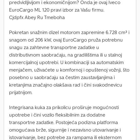
predvidljivijom i ekonomičnijom? Onda je ovaj Iveco
EuroCargo ML 120 pravi izbor za Vašu firmu.
Cjdpfx Abey Ru Tmeboha
Pokretan snažnim dizel motorom zapremine 6.728 cm³ i
snagom od 206 kW, ovaj EuroCargo pruža potrebnu
snagu za zahtevne transportne zadatke u
distributivnom saobraćaju, na gradilištima ili u stalnoj
komercijalnoj upotrebi. U kombinaciji sa automatskim
menjačem, uživaćete u komfornoj i opuštenoj vožnji, što
posebno u saobraćaju sa čestim zaustavljanjima i
kretanjima značajno olakšava rad i čini svakodnevicu
prijatnijom.
Integrisana kuka za prikolicu proširuje mogućnosti
upotrebe i čini vozilo fleksibilnim za dodatne
transportne zadatke. Postojeća podizna platforma
omogućava brže, sigurnije i nezavisno utovarivanje i
istovarivanje, bez potrebe za rampama ili eksternom