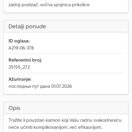
zadnji podizač, vučna spojnica prikolice
Detalji ponude
ID oglasa:
A219-06-378
Referentni broj:
25155_272
Ažuriranje:
последњи пут дана 01.07.2026
Opis
Tražite li pouzdan kamion koji Vašu radnu svakodnevicu
neće učiniti komplikovanijom, već efikasnijom,