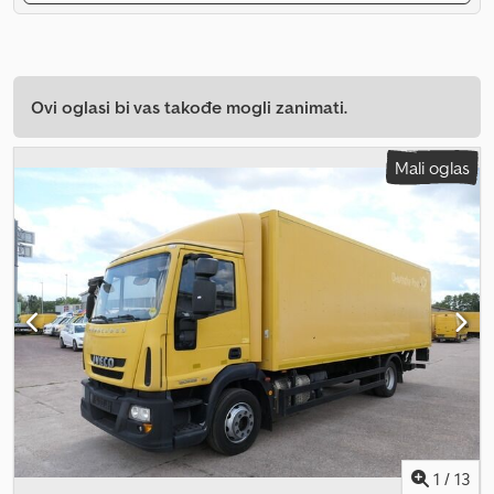
Ovi oglasi bi vas takođe mogli zanimati.
Mali oglas
1
/
13