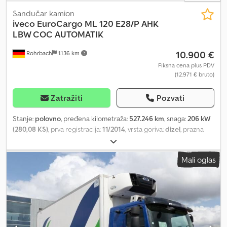
Sandučar kamion
iveco
EuroCargo ML 120 E28/P AHK
LBW COC AUTOMATIK
10.900 €
Rohrbach
1.136 km
Fiksna cena plus PDV
(12.971 € bruto)
Zatražiti
Pozvati
Stanje:
polovno
, pređena kilometraža:
527.246 km
, snaga:
206 kW
(280,08 KS)
, prva registracija:
11/2014
, vrsta goriva:
dizel
, prazna
masa vozila:
6.790 kg
, maksimalna nosivost:
5.200 kg
, ukupna
težina:
11.990 kg
, međuosovinsko rastojanje:
4.815 mm
, gorivo:
Mali oglas
dizel
, boja:
žuta
, kabina vozača:
ostalo
, tip prenosa:
automatski
,
emisioni razred:
Euro 6
, suspencija:
ostalo
, broj sedišta:
3
, ukupna
dužina:
8.900 mm
, dužina tovarnog prostora:
7.050 mm
, širina
utovarnog prostora:
2.400 mm
, visina tovarnog prostora:
2.100
mm
, Godina proizvodnje:
2014
, građevinska visina:
3.350 mm
,
Oprema:
ABS, elektronski program stabilnosti (ESP), hidraulični
zadnji podizač, vučna spojnica prikolice
, Tražite pouzdan