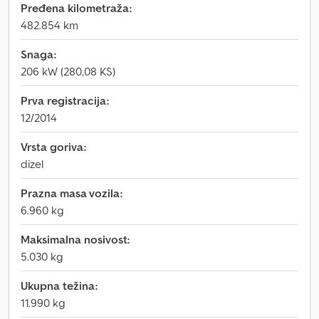
Pređena kilometraža:
482.854 km
Snaga:
206 kW (280,08 KS)
Prva registracija:
12/2014
Vrsta goriva:
dizel
Prazna masa vozila:
6.960 kg
Maksimalna nosivost:
5.030 kg
Ukupna težina:
11.990 kg