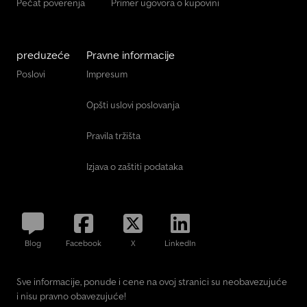
Pečat poverenja
Primer ugovora o kupovini
preduzeće
Pravne informacije
Poslovi
Impresum
Opšti uslovi poslovanja
Pravila tržišta
Izjava o zaštiti podataka
Blog
Facebook
X
LinkedIn
Sve informacije, ponude i cene na ovoj stranici su neobavezujuće
i nisu pravno obavezujuće!