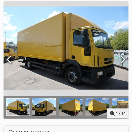
1
/
14
Osnovni podaci