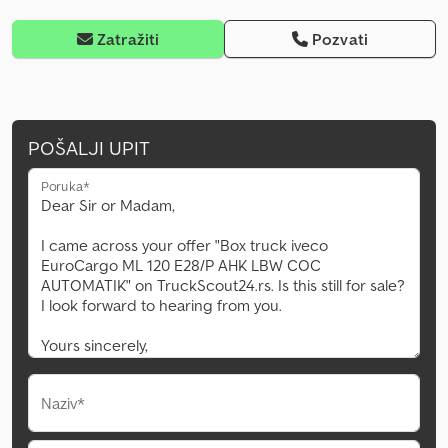
Zatražiti
Pozvati
POŠALJI UPIT
Poruka*
Naziv*