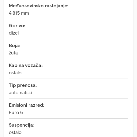
Međuosovinsko rastojanje:
4.815 mm
Gorivo:
dizel
Boja:
žuta
Kabina vozača:
ostalo
Tip prenosa:
automatski
Emisioni razred:
Euro 6
Suspencija:
ostalo