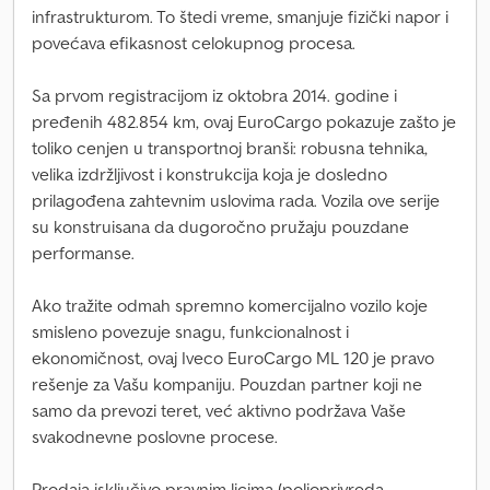
infrastrukturom. To štedi vreme, smanjuje fizički napor i
povećava efikasnost celokupnog procesa.
Sa prvom registracijom iz oktobra 2014. godine i
pređenih 482.854 km, ovaj EuroCargo pokazuje zašto je
toliko cenjen u transportnoj branši: robusna tehnika,
velika izdržljivost i konstrukcija koja je dosledno
prilagođena zahtevnim uslovima rada. Vozila ove serije
su konstruisana da dugoročno pružaju pouzdane
performanse.
Ako tražite odmah spremno komercijalno vozilo koje
smisleno povezuje snagu, funkcionalnost i
ekonomičnost, ovaj Iveco EuroCargo ML 120 je pravo
rešenje za Vašu kompaniju. Pouzdan partner koji ne
samo da prevozi teret, već aktivno podržava Vaše
svakodnevne poslovne procese.
Prodaja isključivo pravnim licima (poljoprivreda,