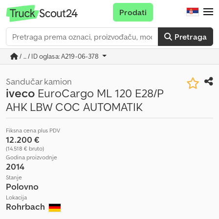
Prodati
Pretraga
/ ... / ID oglasa: A219-06-378
Sandučar kamion
iveco
EuroCargo ML 120 E28/P
AHK LBW COC AUTOMATIK
Fiksna cena plus PDV
12.200 €
(14.518 € bruto)
Godina proizvodnje
2014
Stanje
Polovno
Lokacija
Rohrbach