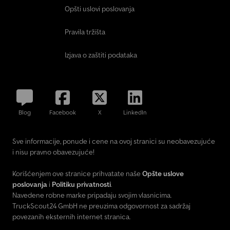
Opšti uslovi poslovanja
Pravila tržišta
Izjava o zaštiti podataka
Blog
Facebook
X
LinkedIn
Sve informacije, ponude i cene na ovoj stranici su neobavezujuće
i nisu pravno obavezujuće!
Korišćenjem ove stranice prihvatate naše
Opšte uslove
poslovanja
i
Politiku privatnosti
.
Navedene robne marke pripadaju svojim vlasnicima.
TruckScout24 GmbH ne preuzima odgovornost za sadržaj
povezanih eksternih internet stranica.