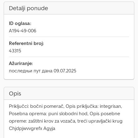
Detalji ponude
ID oglasa:
A194-49-006
Referentni broj:
43315
Ažuriranje:
последњи пут дана 09.07.2025
Opis
Priključci: bočni pomerač, Opis priključka: integrisan,
Posebna oprema: puni slobodni hod, Opis posebne
opreme: zaštitni krov za vozača, treći upravljački krug
Chjdpjwvvgrefx Agyja