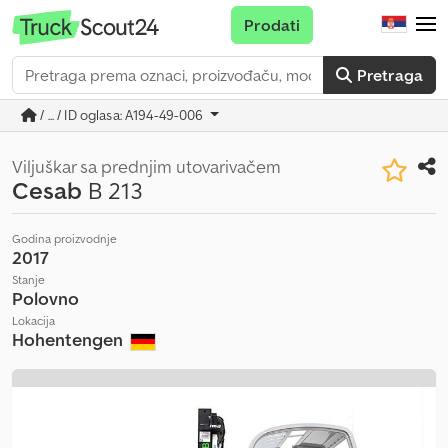
Prodati
Pretraga
/ ... / ID oglasa: A194-49-006
Viljuškar sa prednjim utovarivačem
Cesab
B 213
Godina proizvodnje
2017
Stanje
Polovno
Lokacija
Hohentengen