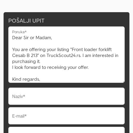
POŠALJI UPIT
Poruka*
Naziv*
E-mail*