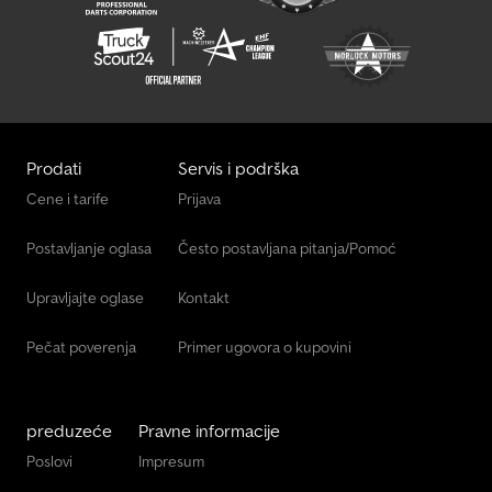
Prodati
Servis i podrška
Cene i tarife
Prijava
Postavljanje oglasa
Često postavljana pitanja/Pomoć
Upravljajte oglase
Kontakt
Pečat poverenja
Primer ugovora o kupovini
preduzeće
Pravne informacije
Poslovi
Impresum