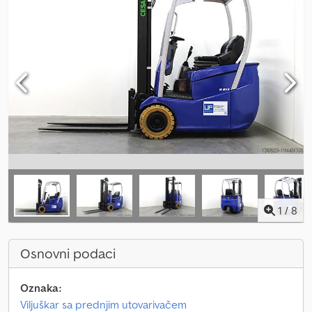
1
/
8
Osnovni podaci
Oznaka:
Viljuškar sa prednjim utovarivačem