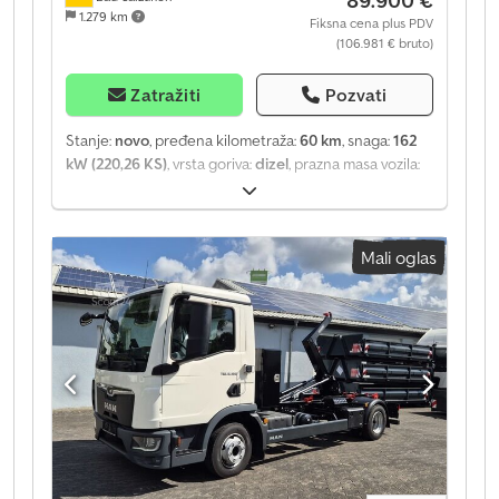
1.279 km
Fiksna cena plus PDV
(106.981 € bruto)
Zatražiti
Pozvati
Stanje:
novo
, pređena kilometraža:
60 km
, snaga:
162
kW (220,26 KS)
, vrsta goriva:
dizel
, prazna masa vozila:
5.200 kg
, maksimalna nosivost:
6.790 kg
, ukupna
težina:
11.990 kg
, konfiguracija osovina:
4x2
,
međuosovinsko rastojanje:
4.200 mm
, gorivo:
dizel
,
Mali oglas
boja:
bela
, kabina vozača:
dnevna kabina
, tip prenosa:
automatski
, emisioni razred:
Euro 6
, suspencija:
ostalo
,
broj sedišta:
2
, ukupna dužina:
8.200 mm
, dužina
tovarnog prostora:
6.000 mm
, Oprema:
ABS, centralno
zaključavanje, diferencijalna blokada, kablovinsko
vitlo, klima uređaj, kontrola proklizavanja,
navigacioni sistem, sistem imobilizera, spojler,
tempomat, ugrađeni računar, vučna spojnica
prikolice
, Novo vozilo, vreme isporuke 4 do 5 meseci -
MAN TGL 8.220 BL EUR6, kamion za prevoz vozila - Dizel
motor MAN D0834 LFLAQ, snaga 162 kW (220 KS),