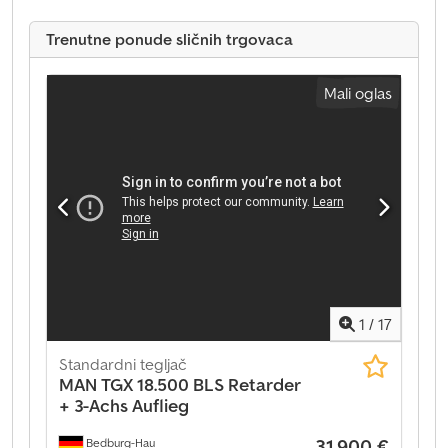
Trenutne ponude sličnih trgovaca
Mali oglas
1
/
17
Standardni tegljač
MAN
TGX 18.500 BLS Retarder
+ 3-Achs Auflieg
31.900 €
Bedburg-Hau