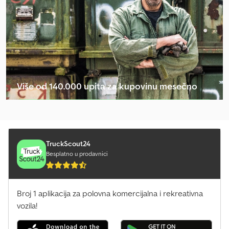
Više od 140.000 upita za kupovinu mesečno
Izaberite paket za prodavce
TruckScout24
Besplatno u prodavnici
Broj 1 aplikacija za polovna komercijalna i rekreativna
vozila!