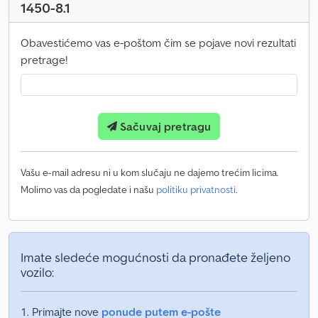
1450-8.1
Obavestićemo vas e-poštom čim se pojave novi rezultati
pretrage!
Sačuvaj pretragu
Vašu e-mail adresu ni u kom slučaju ne dajemo trećim licima.
Molimo vas da pogledate i našu
politiku privatnosti
.
Imate sledeće mogućnosti da pronađete željeno
vozilo:
Primajte nove
ponude putem e-pošte