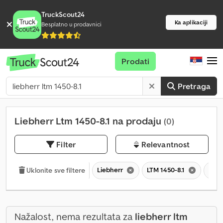
TruckScout24
Ka aplikaciji
Besplatno u prodavnici
Prodati
Pretraga
Liebherr Ltm 1450-8.1 na prodaju
(0)
Filter
Relevantnost
Liebherr
LTM 1450-8.1
LTM
Uklonite sve filtere
Nažalost, nema rezultata za
liebherr ltm