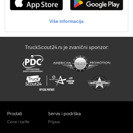
Više informacija
TruckScout24.rs je zvanični sponzor:
Prodati
Servis i podrška
Cene i tarife
Prijava