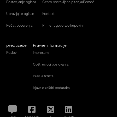
Postavljanje oglasa
Često postavljana pitanja/Pomoć
Upravljajte oglase
Kontakt
Pečat poverenja
Primer ugovora o kupovini
preduzeće
Pravne informacije
Poslovi
Impresum
Opšti uslovi poslovanja
Pravila tržišta
Izjava o zaštiti podataka
Blog
Facebook
X
LinkedIn